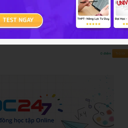
mức rất nguy cấp?
Trả lời
0 điểm