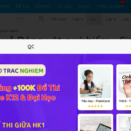
RÌNH
ĐỀ THI
HỎI ĐÁP
TƯ LIỆU
VIDEO
TRẮC NGHIỆM
Tiểu Học
Lớp 6
Lớp 7
Lớp 8
Lớp 
g Con Người
 về Động vật quý hiếm - Si
QC
Lý thuyết
10
Trắc nghiệm
4
BT SGK
68
FAQ
ên quan đến đa dạng sinh học 7
thì các em vui lòng đặt câu h
ằm trong phần bài tập SGK, bài tập nâng cao về phần sinh h
 đáp cho các em