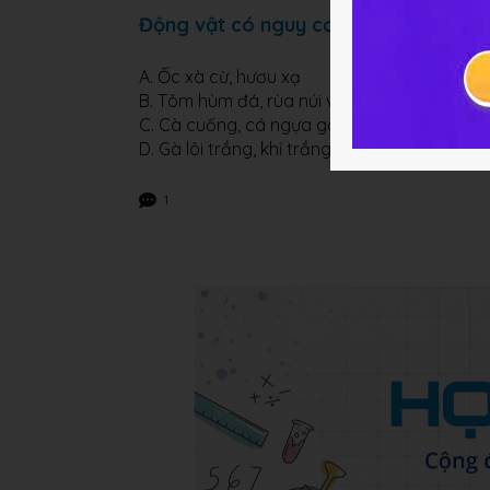
Động vật có nguy cơ tuyệt chủng ở 
A. Ốc xà cừ, hươu xạ
B. Tôm hùm đá, rùa núi vàng
C. Cà cuống, cá ngựa gai
D. Gà lôi trắng, khỉ trắng
1