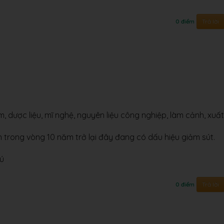
Trả lời
0 điểm
m, dược liệu, mĩ nghệ, nguyên liệu công nghiệp, làm cảnh, xuất
n trong vòng 10 năm trở lại đây đang có dấu hiệu giảm sút.
hú
Trả lời
0 điểm