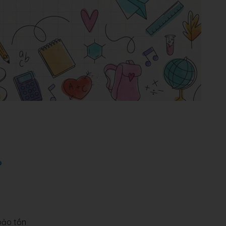
?
bảo tồn