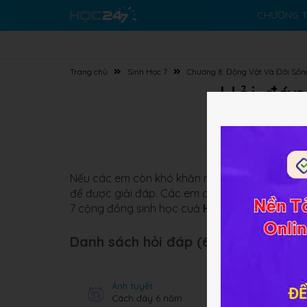
CHƯƠNG T
Trang chủ
Sinh Học 7
Chương 8: Động Vật Và Đời Sốn
Hỏi đáp
Nếu các em còn khó khăn nào về các vấn đề li
để được giải đáp. Các em có thể đặt câu hỏi n
7
cộng đồng sinh học cuả
HOC247
sẽ sớm giải
Danh sách hỏi đáp (68 câu):
Ánh tuyết
Cách đây 6 năm