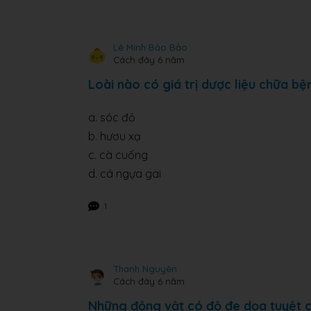
Lê Minh Bảo Bảo
Cách đây 6 năm
Loài nào có giá trị dược liệu chữa bệ
a. sóc đỏ
b. hươu xạ
c. cà cuống
d. cá ngựa gai
1
Thanh Nguyên
Cách đây 6 năm
Những động vật có độ đe dọa tuyệt 