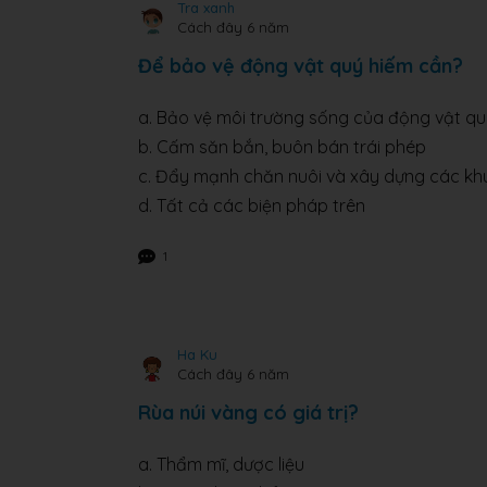
Tra xanh
Cách đây 6 năm
Để bảo vệ động vật quý hiếm cần?
a. Bảo vệ môi trường sống của động vật q
b. Cấm săn bắn, buôn bán trái phép
c. Đẩy mạnh chăn nuôi và xây dựng các khu 
d. Tất cả các biện pháp trên
1
Ha Ku
Cách đây 6 năm
Rùa núi vàng có giá trị?
a. Thẩm mĩ, dược liệu