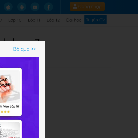
Đăng nhập
Tuyển GV
9
Lớp 10
Lớp 11
Lớp 12
Đại học
nh học 7
Bỏ qua >>
ỏi
ọc