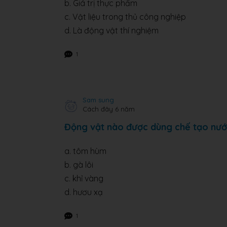
b. Giá trị thực phẩm
c. Vật liệu trong thủ công nghiệp
d. Là động vật thí nghiệm
1
Sam sung
Cách đây 6 năm
Động vật nào được dùng chế tạo nư
a. tôm hùm
b. gà lôi
c. khỉ vàng
d. hươu xạ
1