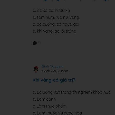
a. ốc xà cừ, hươu xạ
b. tôm hùm, rùa núi vàng
c. cà cuống, cá ngựa gai
d. khỉ vàng, gà lôi trắng
1
Bình Nguyen
Cách đây 6 năm
Khỉ vàng có giá trị?
a. Là động vật trong thí nghiệm khoa học
b. Làm cảnh
c. Làm thực phẩm
d. Làm thuốc và nước hoa