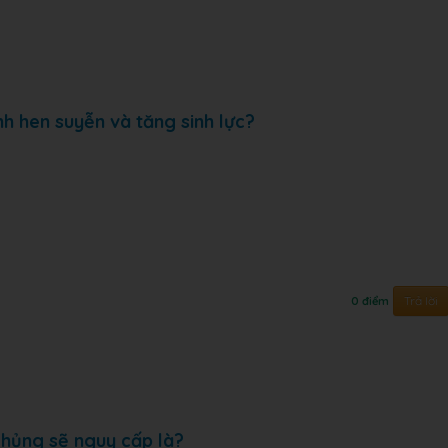
nh hen suyễn và tăng sinh lực?
Trả lời
0 điểm
chủng sẽ nguy cấp là?