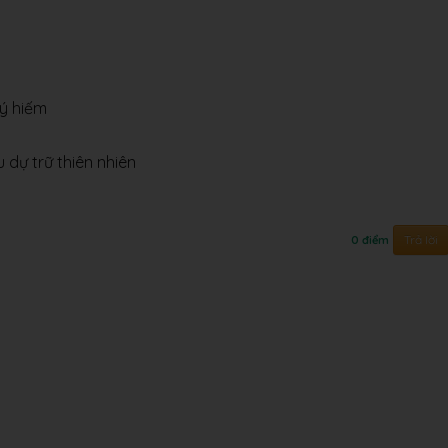
uý hiếm
dự trữ thiên nhiên
Trả lời
0 điểm