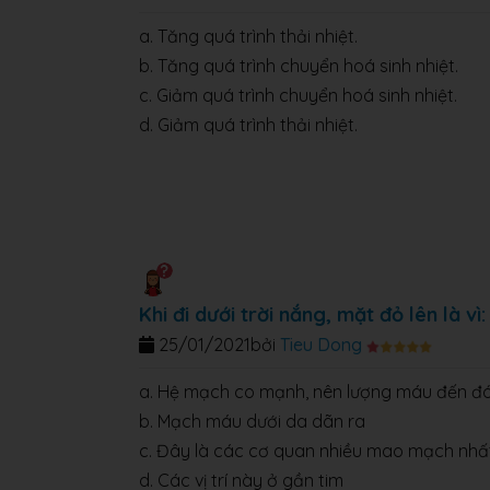
a. Tăng quá trình thải nhiệt.
b. Tăng quá trình chuyển hoá sinh nhiệt.
c. Giảm quá trình chuyển hoá sinh nhiệt.
d. Giảm quá trình thải nhiệt.
Khi đi dưới trời nắng, mặt đỏ lên là vì:
25/01/2021
bởi
Tieu Dong
a. Hệ mạch co mạnh, nên lượng máu đến đó
b. Mạch máu dưới da dãn ra
c. Đây là các cơ quan nhiều mao mạch nhất
d. Các vị trí này ở gần tim