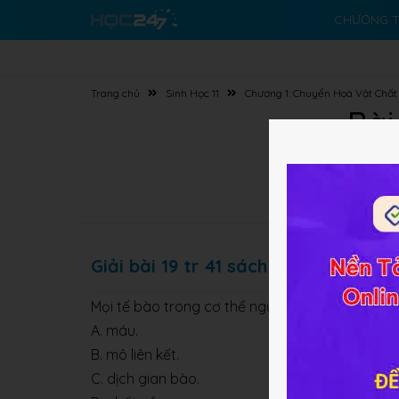
CHƯƠNG T
Trang chủ
Sinh Học 11
Chương 1: Chuyển Hoá Vật Chấ
Bài
Giải bài 19 tr 41 sách BT Sinh lớp 11
Mọi tế bào trong cơ thể người đều tiếp xúc với
A. máu.
B. mô liên kết.
C. dịch gian bào.