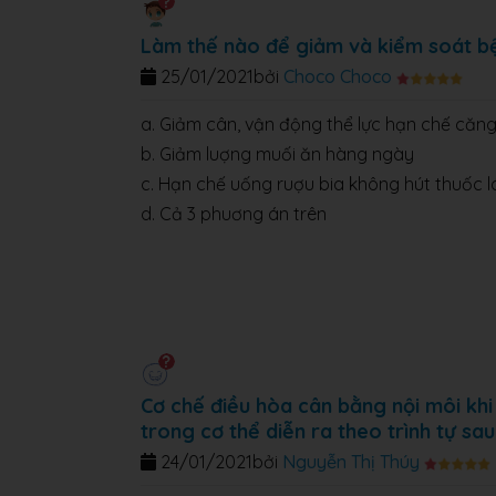
Làm thế nào để giảm và kiểm soát b
25/01/2021
bởi
Choco Choco
a. Giảm cân, vận động thể lực hạn chế căn
b. Giảm luợng muối ăn hàng ngày
c. Hạn chế uống ruợu bia không hút thuốc l
d. Cả 3 phuơng án trên
Cơ chế điều hòa cân bằng nội môi khi
trong cơ thể diễn ra theo trình tự sau
24/01/2021
bởi
Nguyễn Thị Thúy