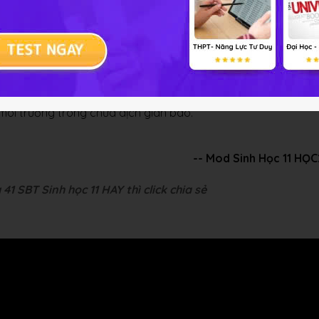
iải bài tập Sinh học 11 Bài 20
i môi trường trong chứa dịch gian bào.
-- Mod Sinh Học 11 HỌ
41 SBT Sinh học 11 HAY thì click chia sẻ