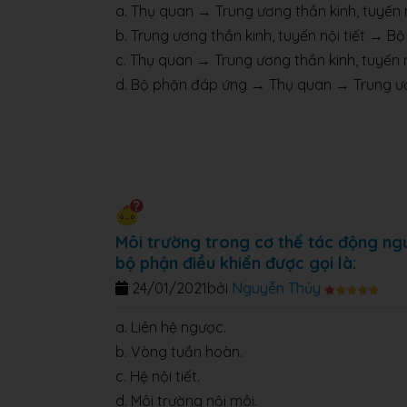
a. Thụ quan → Trung ương thần kinh, tuyến
b. Trung ương thần kinh, tuyến nội tiết → 
c. Thụ quan → Trung ương thần kinh, tuyến 
d. Bộ phận đáp ứng → Thụ quan → Trung ươn
Môi trường trong cơ thể tác động ngư
bộ phận điều khiển được gọi là:
24/01/2021
bởi
Nguyễn Thủy
a. Liên hệ ngược.
b. Vòng tuần hoàn.
c. Hệ nội tiết.
d. Môi trường nội môi.