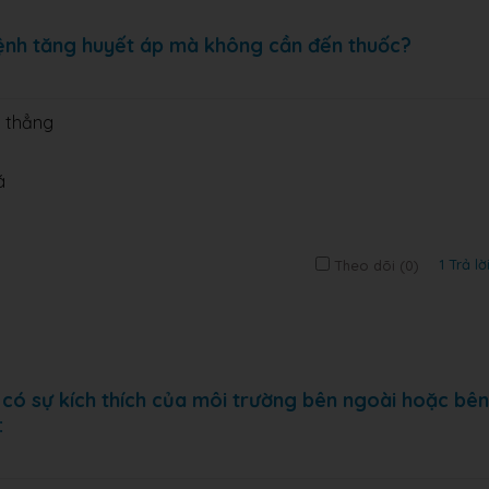
ệnh tăng huyết áp mà không cần đến thuốc?
g thẳng
á
1 Trả lờ
Theo dõi (
0
)
 có sự kích thích của môi trường bên ngoài hoặc bên
: