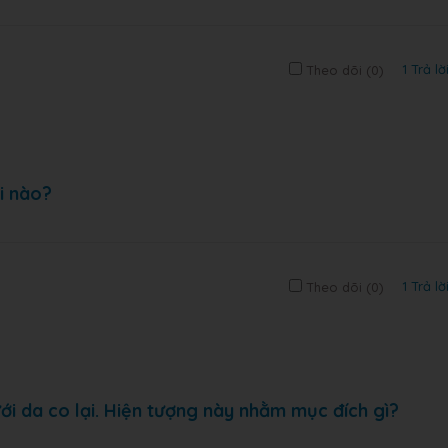
1 Trả lờ
Theo dõi (
0
)
i nào?
1 Trả lờ
Theo dõi (
0
)
ới da co lại. Hiện tượng này nhằm mục đích gì?