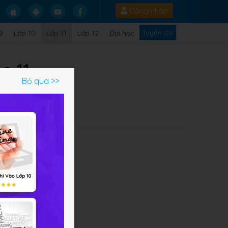
Đăng nhập
Tuyển GV
9
Lớp 10
Lớp 11
Lớp 12
Đại học
c 11
Bỏ qua >>
Q