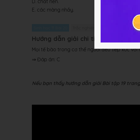
D. chất nền.
E. các màng nhầy.
Sinh học 11 Bài 20
Trắc nghiệm Sinh học 11 Bài 20
G
Hướng dẫn giải chi tiết bài 19
Mọi tế bào trong cơ thể người đều tiếp xúc vớ
⇒ Đáp án: C
Nếu bạn thấy hướng dẫn giải Bài tập 19 trang 