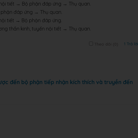
 nội tiết → Bộ phận đáp ứng → Thụ quan.
Bộ phận đáp ứng → Thụ quan.
nội tiết → Bộ phận đáp ứng.
g thần kinh, tuyến nội tiết → Thụ quan.
1 Trả lờ
Theo dõi (
0
)
ợc đến bộ phận tiếp nhận kích thích và truyền đến