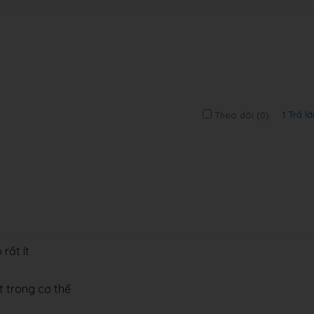
1 Trả lờ
Theo dõi (
0
)
 rất ít
 trong cơ thể