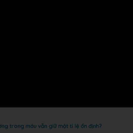
ờng trong máu vẫn giữ một tỉ lệ ổn định?