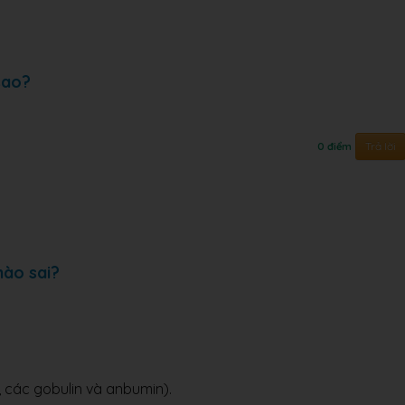
sao?
Trả lời
0 điểm
nào sai?
, các gobulin và anbumin).