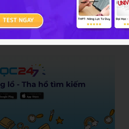
i bìn thường
 thường
Trả lời
10 điểm