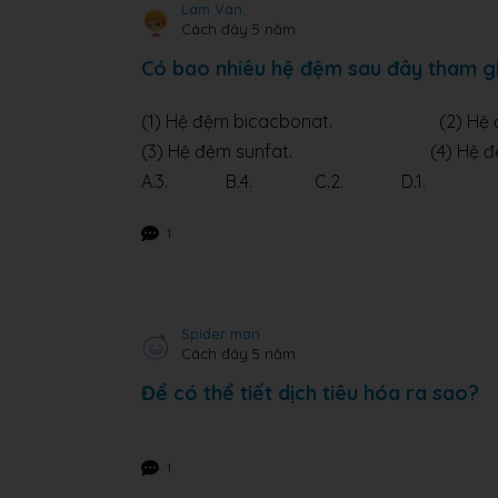
Lam Van
Cách đây 5 năm
Có bao nhiêu hệ đệm sau đây tham g
(1) Hệ đệm bicacbonat. (2) Hệ đệ
(3) Hệ đệm sunfat. (4) Hệ đệm 
A.3. B.4. C.2. D.1.
1
Spider man
Cách đây 5 năm
Để có thể tiết dịch tiêu hóa ra sao?
1