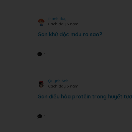
thanh duy
Cách đây 5 năm
Gan khử độc máu ra sao?
1
Quynh Anh
Cách đây 5 năm
Gan điều hòa protêin trong huyết tư
1