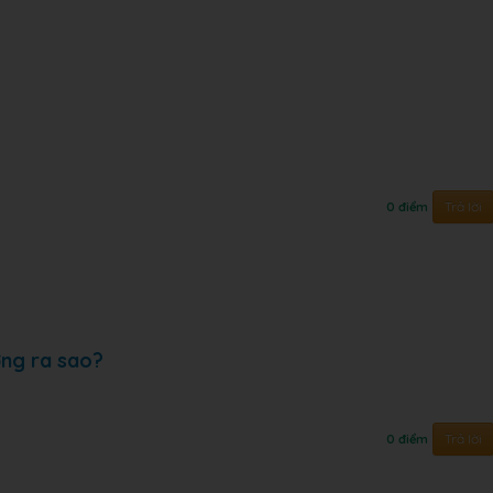
Trả lời
0 điểm
ơng ra sao?
Trả lời
0 điểm