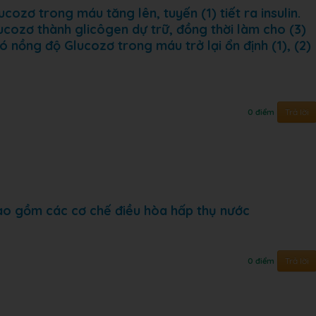
cozơ trong máu tăng lên, tuyến (1) tiết ra insulin.
lucozơ thành glicôgen dự trữ, đồng thời làm cho (3)
 nồng độ Glucozơ trong máu trở lại ổn định (1), (2)
Trả lời
0 điểm
ao gồm các cơ chế điều hòa hấp thụ nước
Trả lời
0 điểm