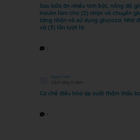
Sau bữa ăn nhiều tinh bột, nồng độ glu
Insulin làm cho (2) nhận và chuyển g
tăng nhận và sử dụng glucozơ. Nhờ đó
và (3) lần lượt là:
1
Ngoc Han
Cách đây 5 năm
Cơ chế điều hòa áp suất thẩm thấu b
1