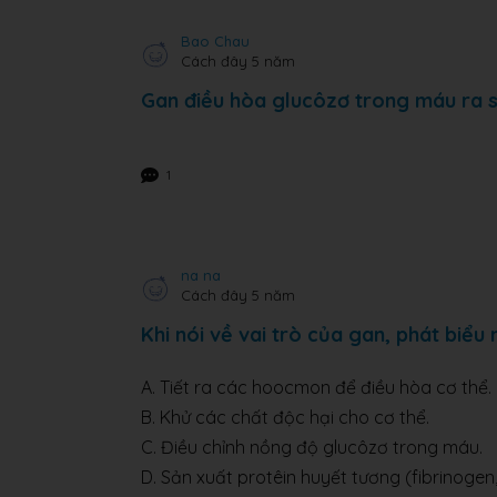
Bao Chau
Cách đây 5 năm
Gan điều hòa glucôzơ trong máu ra 
1
na na
Cách đây 5 năm
Khi nói về vai trò của gan, phát biểu 
A. Tiết ra các hoocmon để điều hòa cơ thể.
B. Khử các chất độc hại cho cơ thể.
C. Điều chỉnh nồng độ glucôzơ trong máu.
D. Sản xuất protêin huyết tương (fibrinogen