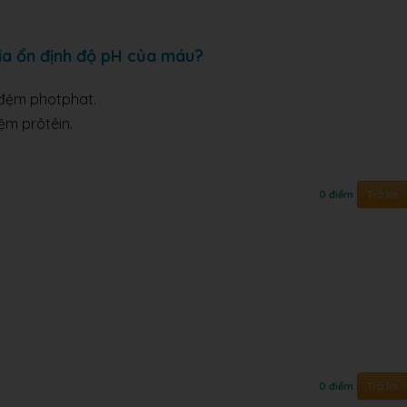
ia ổn định độ pH của máu?
m photphat.
prôtêin.
Trả lời
0 điểm
Trả lời
0 điểm