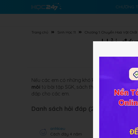
CHƯƠNG T
Trang chủ
Sinh Học 11
Chương 1: Chuyển Hoá Vật Chấ
Hỏi đáp
Nếu các em có những khó khăn về nội dung bài
môi
từ bài tập SGK, sách tham khảo. Các em c
đáp cho các em.
Danh sách hỏi đáp (225 câu):
anhkieu
Cách đây 4 năm