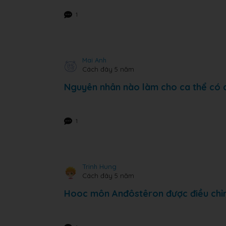
1
Mai Anh
Cách đây 5 năm
Nguyên nhân nào làm cho ca thể có 
1
Trinh Hung
Cách đây 5 năm
Hooc môn Anđôstêron được điều chỉ