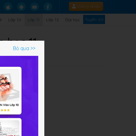
Đăng nhập
Tuyển GV
9
Lớp 10
Lớp 11
Lớp 12
Đại học
h học 11
Bỏ qua >>
Q
i