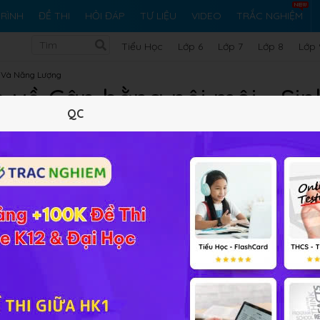
RÌNH
ĐỀ THI
HỎI ĐÁP
TƯ LIỆU
VIDEO
TRẮC NGHIỆM
Tiểu Học
Lớp 6
Lớp 7
Lớp 8
Lớp 
t Và Năng Lượng
 về Cân bằng nội môi - Sin
QC
Lý thuyết
10
Trắc nghiệm
22
BT SGK
225
FA
 học, bài tập liên quan đến
Sinh học 11 Bài 20
Cân bằng nội
ó thể đặt câu hỏi để
cộng đồng Sinh học HỌC247
sẽ sớm giả