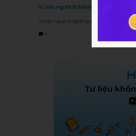
Vì sao người bị bệnh lại yếu hơn ngườ
Vì sao người bị bệnh lại yếu hơn người bình
0