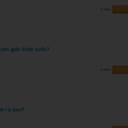
Trả lời
0 điểm
cảm giác khát nước?
Trả lời
0 điểm
nh ra sao?