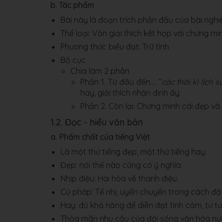
b. Tác phẩm
Bài này là đoạn trích phần đầu của bài nghi
Thể loại: Văn giải thích kêt hợp với chứng mi
Phương thức biểu đạt: Trữ tình
Bố cục
Chia làm 2 phần
Phần 1. Từ đầu đến.... “
các thời kì lịch s
hay, giải thích nhận định ấy.
Phần 2. Còn lại: Chứng minh cái đẹp và 
1.2. Đọc - hiểu văn bản
a. Phẩm chất của tiếng Việt
Là một thứ tiếng đẹp, một thứ tiếng hay.
Đẹp: nói thế nào cũng có ý nghĩa.
Nhịp điệu: Hài hòa về thanh điệu.
Cú pháp: Tế nhị, uyển chuyển trong cách đặ
Hay: đủ khả năng để diễn đạt tình cảm, tư t
Thỏa mãn nhu cầu của đời sống văn hóa nước