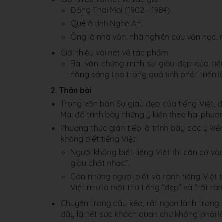
Đặng Thai Mai (1902 - 1984)
Quê ở tỉnh Nghệ An.
Ông là nhà văn, nhà nghiên cứu văn học, n
Giới thiệu vài nét về tác phẩm
Bài văn chứng minh sự giàu đẹp của tiế
năng sáng tạo trong quá tình phát triển l
2. Thân bài
Trong văn bản Sự giàu đẹp của tiếng Việt, 
Mai đã trình bày những ý kiến theo hai phương
Phương thức gián tiếp là trình bày các ý kiế
không biết tiếng Việt.
Người không biết tiếng Việt thì căn cứ v
giàu chất nhạc”.
Còn những người biết và rành tiếng Việt 
Việt như là một thứ tiếng “đẹp” và “rất rà
Chuyển trong câu kéo, rất ngon lành trong 
đây là hết sức khách quan chứ không phải l