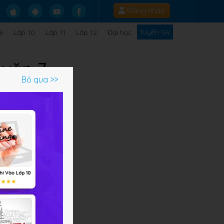
Đăng nhập
Tuyển GV
9
Lớp 10
Lớp 11
Lớp 12
Đại học
 văn 7
Bỏ qua >>
h