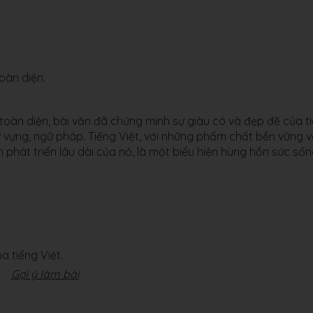
oàn diện.
 toàn diện, bài văn đã chứng minh sự giàu có và đẹp đẽ của t
ừ vựng, ngữ pháp. Tiếng Việt, với những phẩm chất bền vững 
 phát triển lâu dài của nó, là một biểu hiện hùng hồn sức số
 tiếng Việt.
Gợi ý làm bài