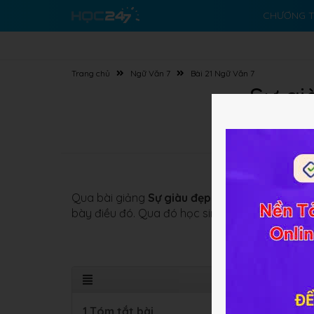
CHƯƠNG T
Trang chủ
Ngữ Văn 7
Bài 21 Ngữ Văn 7
Sự gi
Qua bài giảng
Sự giàu đẹp của tiếng Việt
giúp
bày điều đó. Qua đó học sinh có tinh thần
bảo 
1.Tóm tắt bài