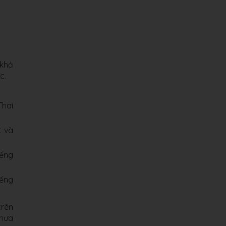
 khả
c.
Thai
t và
iếng
iếng
trên
chưa