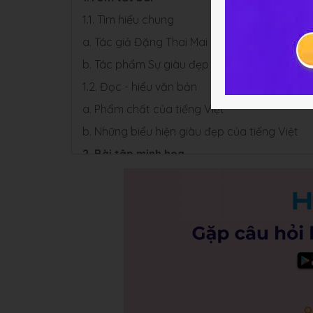
1.1. Tìm hiểu chung
a. Tác giả Đặng Thai Mai
b. Tác phẩm Sự giàu đẹp của tiếng Việt
1.2. Đọc - hiểu văn bản
a. Phẩm chất của tiếng Việt
b. Những biểu hiện giàu đẹp của tiếng Việt
2. Bài tập minh họa
3. Soạn bài Sự giàu đẹp của tiếng Việt
4. Hỏi đáp Bài Sự giàu đẹp của tiếng Việt
5. Một số bài văn mẫu về Sự giàu đẹp của t