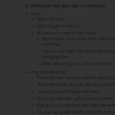
b. Những biểu hiện giàu đẹp của tiếng Việt
Đẹp:
Giàu chất nhạc.
Uyển chuyển trong câu.
Ấn tượng của người nước ngoài:
Người ngoại quốc sang thăn Việt Nam 
chất nhạc.
Cấu tạo đặc biệt của tiếng Việt: hệ 
tượng ngữ âm.
Nhận xét của giáo sư: Tiếng Việt rành m
Hay của tiếng Việt
Thỏa mãn nhu cầu trao đổi tình cảm, ý ngh
Thỏa mãm được nhu cầu đời sống văn hó
Từ vựng tăng mỗi ngày một nhiều.
Ngữ pháp dần dần uyển chuyển và chính 
Ngữ âm do có tính chất độc đáo nên khô
Cấu tạo tiếng Việt với khả năng thích ứn