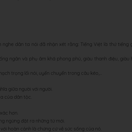
nghe dân ta nói đã nhận xét rằng: Tiếng Việt là thứ tiếng 
thống ngân và phụ âm khá phong phú, giàu thanh điệu, giàu 
ạch trọng lối nói, uyển chuyển trong câu kéo,...
ĩa giữa người với người.
a của dân tộc.
xác hơn.
ng ngừng đặt ra những từ mới.
g với hoàn cảnh là chứng cứ về sức sống của nó.