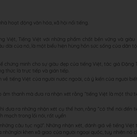
hà hoạt động văn hóa, xã hội nổi tiếng.
ng Việt, Tiếng Việt với những phẩm chất bền vững và giàu
âu dài của nó, là một biểu hiện hùng hồn sức sống của dân tộ
để chứng minh cho sự giàu đẹp của tiếng Việt, tác giả Đặng 
 thức là trực tiếp và gián tiếp.
n về tiếng Việt của người nước ngoài, cả ý kiến của người biế
ào âm thanh mà đưa ra nhận xét rằng “tiếng Việt là một thứ t
thì đưa ra những nhận xét cụ thể hơn, rằng “có thể nói đến t
nh mạch trong lối nói, rất uyển
những câu tục ngữ”. Những nhận xét, đánh giá về tiếng Việt 
à nhữnglời khen xã giao của người ngoại quốc, tuy nhiên nó 