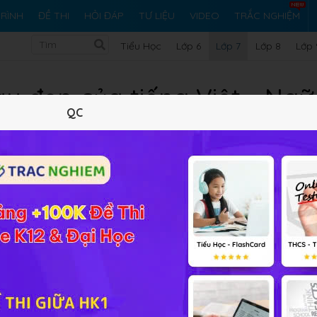
RÌNH
ĐỀ THI
HỎI ĐÁP
TƯ LIỆU
VIDEO
TRẮC NGHIỆM
Tiểu Học
Lớp 6
Lớp 7
Lớp 8
Lớp 
àu đẹp của tiếng Việt - Ngữ
QC
Lý thuyết
Soạn bài
104
FAQ
 học sinh hiểu được cái đẹp của tiếng Việt và nghệ thuật trìn
vệ và giữ gìn sự trong sáng của tiếng Việt.