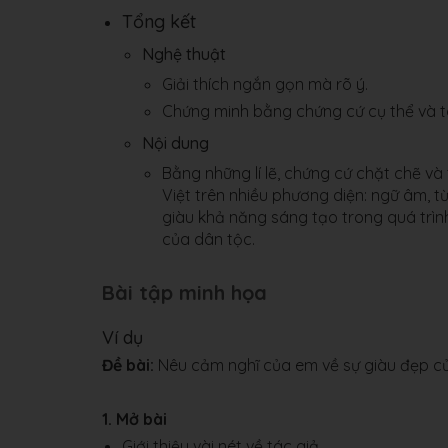
Tổng kết
Nghệ thuật
Giải thích ngắn gọn mà rõ ý.
Chứng minh bằng chứng cứ cụ thể và t
Nội dung
Bằng những lí lẽ, chứng cứ chặt chẽ và
Việt trên nhiều phương diện: ngữ âm, t
giàu khả năng sáng tạo trong quá trình
của dân tộc.
Bài tập minh họa
Ví dụ
Đề bài:
Nêu cảm nghĩ của em về sự giàu đẹp của
1. Mở bài
Giới thiệu vài nét về tác giả