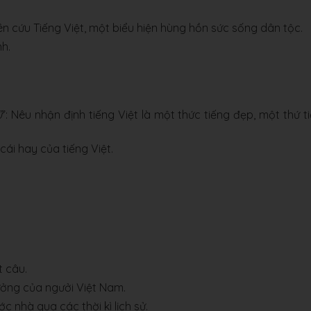
ên cứu Tiếng Việt, một biểu hiện hùng hồn sức sống dân tộc.
nh.
ử
”: Nêu nhận định tiếng Việt là một thức tiếng đẹp, một thứ t
cái hay của tiếng Việt.
t câu.
ưởng của ngưởi Việt Nam.
 nhà qua các thời kì lịch sử.