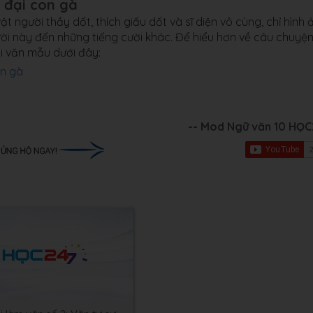
 đại con gà
người thầy dốt, thích giấu dốt và sĩ diện vô cùng, chỉ hình 
ười này đến những tiếng cười khác. Để hiểu hơn về câu chuyệ
i văn mẫu dưới đây:
on gà
-- Mod Ngữ văn 10 HỌ