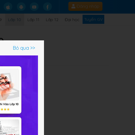
Đăng nhập
Tuyển GV
9
Lớp 10
Lớp 11
Lớp 12
Đại học
0
Bỏ qua >>
 vật