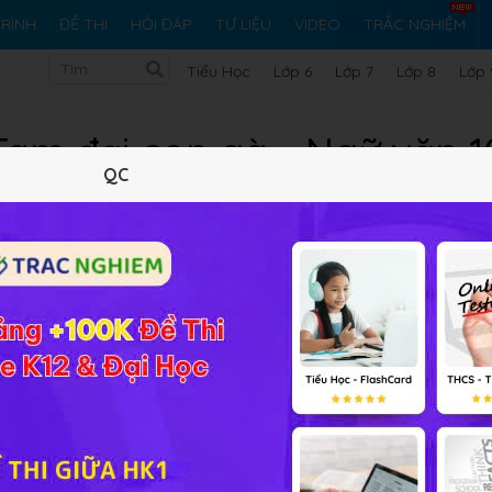
RÌNH
ĐỀ THI
HỎI ĐÁP
TƯ LIỆU
VIDEO
TRẮC NGHIỆM
Tiểu Học
Lớp 6
Lớp 7
Lớp 8
Lớp 
Tam đại con gà - Ngữ văn 1
QC
Lý thuyết
Soạn bài
44
FAQ
u được
mâu thuẫn trái tự nhiên
trong cách ứng phó của nhân
truyện. Chúc các em có thêm một bài giảng thú vị!