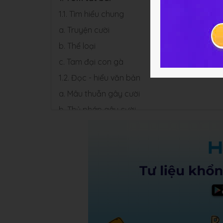
1.1. Tìm hiểu chung
a. Truyện cười
b. Thể loại
c. Tam đại con gà
1.2. Đọc - hiểu văn bản
a. Mâu thuẫn gây cười
b. Thủ pháp gây cười
c. Ý nghĩa
2. Soạn bài Tam đại con gà
3. Một số bài văn mẫu văn bản Tam đại con