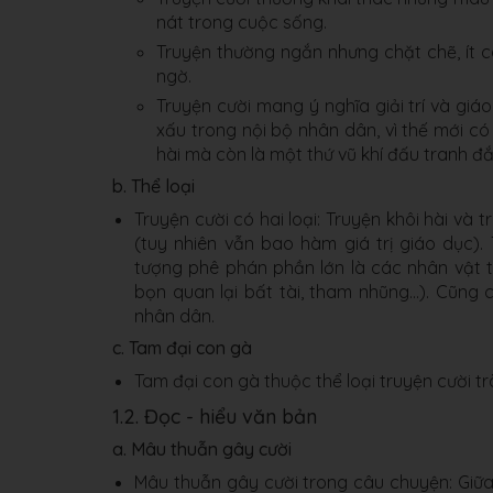
nát trong cuộc sống.
Truyện thường ngắn nhưng chặt chẽ, ít cá
ngờ.
Truyện cười mang ý nghĩa giải trí và giá
xấu trong nội bộ nhân dân, vì thế mới có
hài mà còn là một thứ vũ khí đấu tranh đ
b. Thể loại
Truyện cười có hai loại: Truyện khôi hài và 
(tuy nhiên vẫn bao hàm giá trị giáo dục)
tượng phê phán phần lớn là các nhân vật t
bọn quan lại bất tài, tham nhũng…). Cũng 
nhân dân.
c. Tam đại con gà
Tam đại con gà thuộc thể loại truyện cười t
1.2. Đọc - hiểu văn bản
a. Mâu thuẫn gây cười
Mâu thuẫn gây cười trong câu chuyện: Giữa