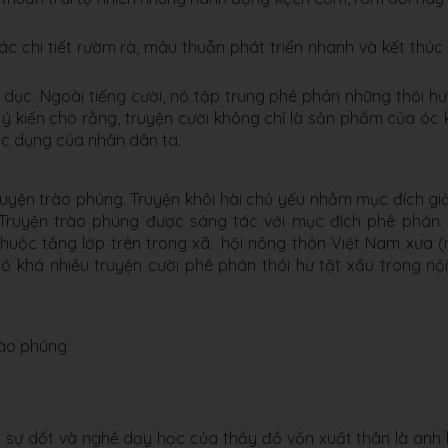
c chi tiết rườm rà, mâu thuẫn phát triển nhanh và kết thúc
o dục. Ngoài tiếng cười, nó tập trung phê phán những thói hư
 ý kiến cho rằng, truyện cười không chỉ là sản phẩm của óc 
ắc dụng của nhân dân ta.
truyện trào phúng. Truyện khôi hài chủ yếu nhằm mục đích giải
. Truyện trào phúng được sáng tác với mục đích phê phán.
huộc tầng lớp trên trong xã hội nông thôn Việt Nam xưa (
có khá nhiều truyện cười phê phán thói hư tật xấu trong nộ
rào phúng
 sự dốt và nghề dạy học của thầy đồ vốn xuất thân là anh