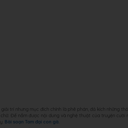
giải trí nhưng mục đích chính là phê phán, đả kích những thó
e chữ. Để nắm được nội dung và nghệ thuật của truyện cười 
ây:
Bài soạn Tam đại con gà.