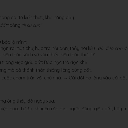
hông có đủ kiến thức, khả năng dạy
dốt"
bằng
"lí sự cùn"
 bộc lộ mình:
nhận ra mặt chữ, học trò hỏi dồn, thầy nói liều
"dủ dỉ là con dù
 kiến thức sách vở vừa thiếu kiến thức thực tế.
ng trong việc giấu dốt: Bảo học trò đọc khẽ
công mà cả thánh thần thiêng liêng cũng dốt.
 cuộc chạm trán với chủ nhà. → Cái dốt nọ lồng vào cái dốt 
hững ông thầy đồ ngày xưa.
 diện hão. Từ đó, khuyên răn mọi người đừng giấu dốt, hãy 