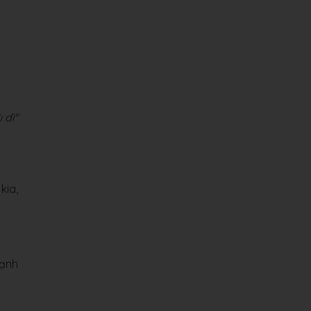
 dì"
kia,
mạnh