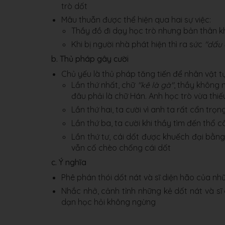
trò dốt
Mâu thuẫn được thể hiện qua hai sự việc:
Thầy đồ đi dạy học trò nhưng bản thân k
Khi bị người nhà phát hiện thì ra sức
"dấu 
b. Thủ pháp gây cười
Chủ yếu là thủ pháp tăng tiến để nhân vật tự
Lần thứ nhất, chữ
"kê là gà"
, thầy không 
đâu phải là chữ Hán. Anh học trò vừa thiếu
Lần thứ hai, ta cười vì anh ta rất cẩn trọ
Lần thứ ba, ta cười khi thầy tìm đến thổ 
Lần thứ tư, cái dốt được khuếch đại bằng
vẫn cố chèo chống cái dốt
c. Ý nghĩa
Phê phán thói dốt nát và sĩ diện hão của n
Nhắc nhở, cảnh tỉnh những kẻ dốt nát và sĩ
dạn học hỏi không ngừng