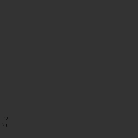
i hư
này,