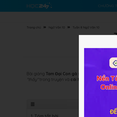
CHƯƠNG T
Trang chủ
Ngữ Văn 10
Tuần 8 Ngữ Văn 10
Bài giảng
Tam Đại Con gà
sẽ giúp các em hiể
"thầy"
trong truyện và
cái hay của nghệ thuật
1. Tóm tắt bài