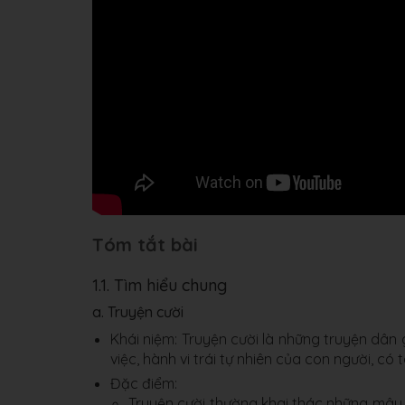
Tóm tắt bài
1.1. Tìm hiểu chung
a. Truyện cười
Khái niệm: Truyện cười là những truyện dân 
việc, hành vi trái tự nhiên của con người, có
Đặc điểm:
Truyện cười thường khai thác những mâu 