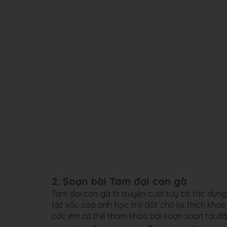
2. Soạn bài Tam đại con gà
Tam đại con gà là truyện cười tuy có tác dụng 
tật xấu của anh học trò dốt chữ lại thích kho
các em có thể tham khảo bài soạn soạn tại đ