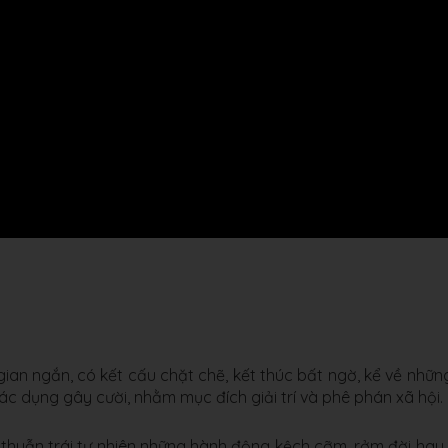
gian ngắn, có kết cấu chặt chẽ, kết thúc bất ngờ, kể về nhữn
 tác dụng gây cười, nhằm mục đích giải trí và phê phán xã hội.
thuẫn trái tự nhiên những hành động kệch cỡm, rởm đời hay