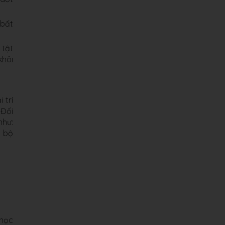
 bất
 tật
khôi
 trí
 Đối
như:
i bộ
 học