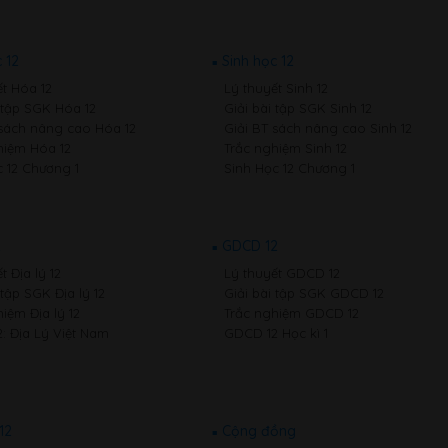
 12
Sinh học 12
ết Hóa 12
Lý thuyết Sinh 12
i tập SGK Hóa 12
Giải bài tập SGK Sinh 12
 sách nâng cao Hóa 12
Giải BT sách nâng cao Sinh 12
hiệm Hóa 12
Trắc nghiệm Sinh 12
 12 Chương 1
Sinh Học 12 Chương 1
2
GDCD 12
t Địa lý 12
Lý thuyết GDCD 12
 tập SGK Địa lý 12
Giải bài tập SGK GDCD 12
iệm Địa lý 12
Trắc nghiệm GDCD 12
2: Địa Lý Việt Nam
GDCD 12 Học kì 1
12
Cộng đồng