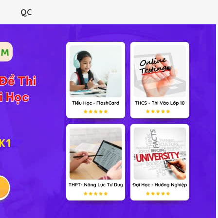
RÌNH
ĐỀ THI
HỎI ĐÁP
TƯ LIỆU
VIDEO
TRẮC NGHIỆM
QC
Linh Phương's Profile
Bạn bè
(0)
Không có Hoạt động g
Điểm thưởng gần đâ
inh Phương:
câu trả lời bị xoá, user trả lời -10 (-10đ)
inh Phương:
câu trả lời bị xoá, user trả lời -10 (-10đ)