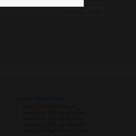
Cách đây 4 năm
Xem nhiều nhất tuần
Video: Vợ nhặt của Kim Lân
Video ôn thi THPT QG môn Toán
Video ôn thi THPT QG môn Sinh
Video ôn thi THPT QG môn Văn
Video ôn thi THPT QG môn Vật lý