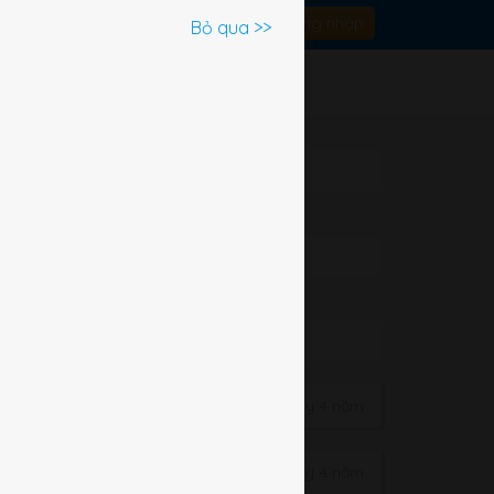
Đăng nhập
Bỏ qua >>
ần đây
y
(3)
Cách đây 4 năm
Cách đây 4 năm