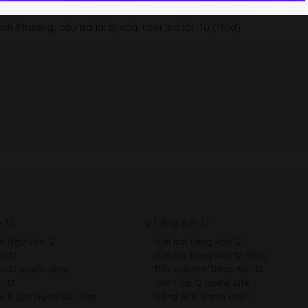
inh Phương:
câu trả lời bị xoá, user trả lời -10 (-10đ)
 12
Tiếng Anh 12
ết Ngữ Văn 12
Giải bài Tiếng Anh 12
n 12
Giải bài Tiếng Anh 12 (Mới)
n 12 (ngắn gọn)
Trắc nghiệm Tiếng Anh 12
 12
Unit 1 lớp 12 Home Life
i Tuyên Ngôn Độc Lập
Tiếng Anh 12 mới Unit 1