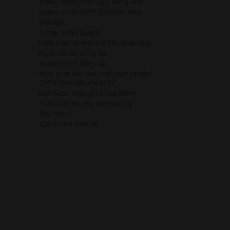
Video ôn thi THPT QG Tiếng Anh
Video ôn thi THPT QG môn Hóa
Việt Bắc
Sóng- Xuân Quỳnh
Nghị luận về một bài thơ, đoạn thơ
Người lái đò sông Đà
Tuyên Ngôn Độc Lập
Khái quát văn học Việt Nam từ đầu
CMT8 1945 đến thế kỉ XX
Đất Nước- Nguyễn Khoa Điềm
Ai đã đặt tên cho dòng sông
Tây Tiến
Cực trị của hàm số