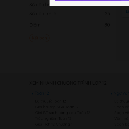
Số câu hỏi
49
L
Số câu trả lời
23
Điểm
80
Kết bạn
XEM NHANH CHƯƠNG TRÌNH LỚP 12
Toán 12
Ngữ văn
Lý thuyết Toán 12
Lý thuy
Giải bài tập SGK Toán 12
Soạn vă
Giải BT sách nâng cao Toán 12
Soạn vă
Trắc nghiệm Toán 12
Văn mẫu
Giải Tích 12 Chương 1
Soạn bà