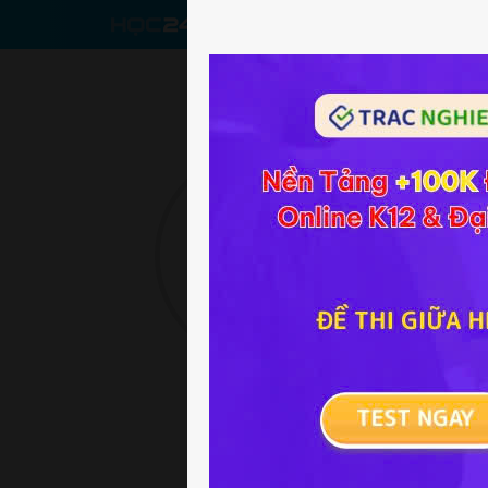
CHƯƠNG T
Linh Phương
L
01/01/1970
L