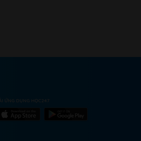
ẢI ỨNG DỤNG HỌC247