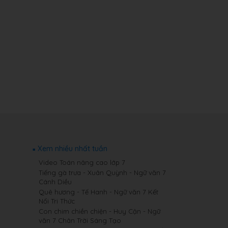
Xem nhiều nhất tuần
Video Toán nâng cao lớp 7
Tiếng gà trưa - Xuân Quỳnh - Ngữ văn 7
Cánh Diều
Quê hương - Tế Hanh - Ngữ văn 7 Kết
Nối Tri Thức
Con chim chiền chiện - Huy Cận - Ngữ
văn 7 Chân Trời Sáng Tạo