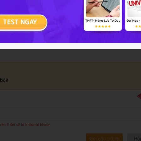
óp.
bội!
rên 5 lần sẽ bị khóa tài khoản
Gửi câu trả lời
Hủ