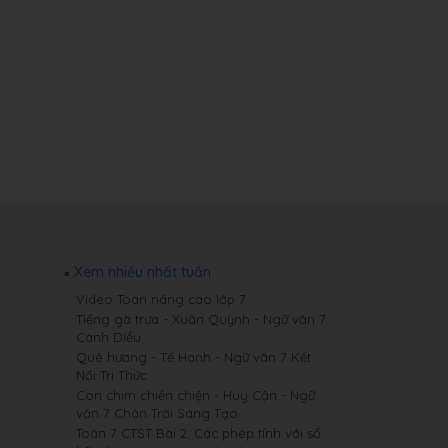
Xem nhiều nhất tuần
Video Toán nâng cao lớp 7
Tiếng gà trưa - Xuân Quỳnh - Ngữ văn 7
Cánh Diều
Quê hương - Tế Hanh - Ngữ văn 7 Kết
Nối Tri Thức
Con chim chiền chiện - Huy Cận - Ngữ
văn 7 Chân Trời Sáng Tạo
Toán 7 CTST Bài 2: Các phép tính với số