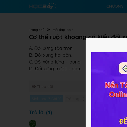
CHƯƠNG T
Trang chủ
Hỏi đáp lớp 7
Cơ thể ruột khoang có kiểu đối 
A. Đối xứng tỏa tròn.
B. Đối xứng hai bên.
C. Đối xứng lưng – bụng.
D. Đối xứng trước – sau.
Theo dõi
Sinh học 7 Bài 10
Trắc nghiệm Sinh học 7 Bài 10
Gi
Trả lời (1)