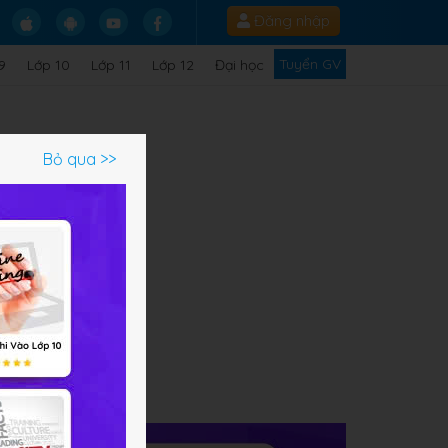
Đăng nhập
Tuyển GV
9
Lớp 10
Lớp 11
Lớp 12
Đại học
Bỏ qua >>
ạm