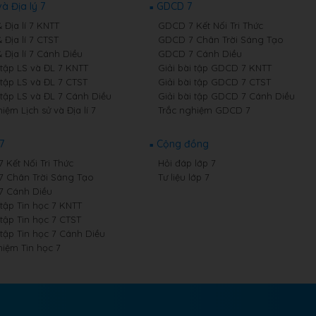
và Địa lý 7
GDCD 7
& Địa lí 7 KNTT
GDCD 7 Kết Nối Tri Thức
& Địa lí 7 CTST
GDCD 7 Chân Trời Sáng Tạo
& Địa lí 7 Cánh Diều
GDCD 7 Cánh Diều
 tập LS và ĐL 7 KNTT
Giải bài tập GDCD 7 KNTT
 tập LS và ĐL 7 CTST
Giải bài tập GDCD 7 CTST
 tập LS và ĐL 7 Cánh Diều
Giải bài tập GDCD 7 Cánh Diều
iệm Lịch sử và Địa lí 7
Trắc nghiệm GDCD 7
7
Cộng đồng
7 Kết Nối Tri Thức
Hỏi đáp lớp 7
 7 Chân Trời Sáng Tạo
Tư liệu lớp 7
 7 Cánh Diều
 tập Tin học 7 KNTT
 tập Tin học 7 CTST
 tập Tin học 7 Cánh Diều
hiệm Tin học 7