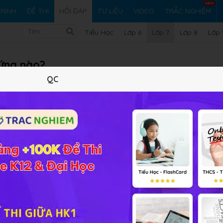
RÌNH
ĐỀ THI
HỎI ĐÁP
TƯ LIỆU
VIDEO
TRẮC NGHIỆM
Tiểu Học
Lớp 6
Lớp 7
Lớp 8
Lớp 
xứng nào?
QC
Vi ph
ải bài tập Sinh học 7 Bài 10