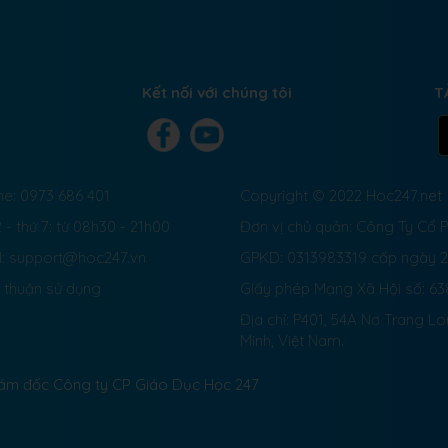
Kết nối với chúng tôi
T
ne: 0973 686 401
Copyright © 2022 Hoc247.net
 - thứ 7: từ 08h30 - 21h00
Đơn vị chủ quản: Công Ty Cổ
l: support@hoc247.vn
GPKD: 0313983319 cấp ngày 
 thuận sử dụng
Giấy phép Mạng Xã Hội số:
63
Địa chỉ: P401, 54A Nơ Trang L
Minh, Việt Nam.
Giám đốc Công ty CP Giáo Dục Học 247