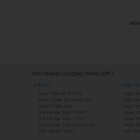
XEM NHANH CHƯƠNG TRÌNH LỚP 7
Toán 7
Ngữ văn
Toán 7 Kết Nối Tri Thức
Ngữ Văn 
Toán 7 Chân Trời Sáng Tạo
Ngữ Văn
Toán 7 Cánh Diều
Ngữ Văn
Giải bài tập Toán 7 KNTT
Soạn Văn
Giải bài tập Toán 7 CTST
Soạn Vă
Giải bài tập Toán 7 Cánh Diều
Soạn Vă
Trắc nghiệm Toán 7
Văn mẫ