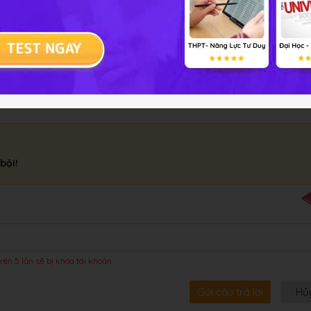
bội!
rên 5 lần sẽ bị khóa tài khoản
Gửi câu trả lời
Hủ