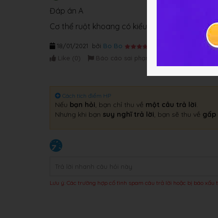
Đáp án A
Cơ thể ruột khoang có kiểu đối xứng tỏa tròn.
18/01/2021
bởi
Bo Bo
Like (
0
)
Báo cáo sai phạm
Cách tích điểm HP
Nếu
bạn hỏi
, bạn chỉ thu về
một câu trả lời
.
Nhưng khi bạn
suy nghĩ trả lời
, bạn sẽ thu về
gấp 
Lưu ý: Các trường hợp cố tình spam câu trả lời hoặc bị báo xấu t