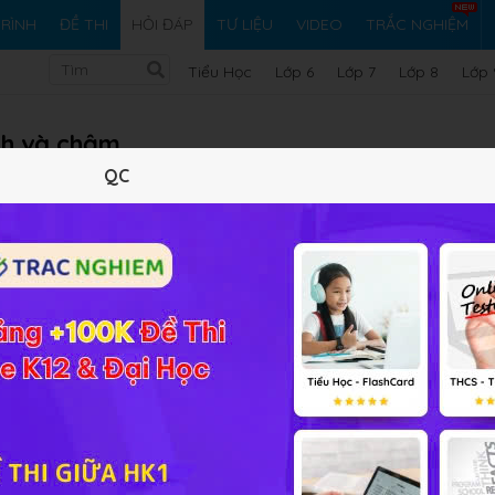
RÌNH
ĐỀ THI
HỎI ĐÁP
TƯ LIỆU
VIDEO
TRẮC NGHIỆM
Tiểu Học
Lớp 6
Lớp 7
Lớp 8
Lớp 
nh và chậm
QC
Vi ph
iải bài tập Sinh học 11 Bài 46
chín sè làm quả mau chín nhanh
ng gió hoặc ở trong tủ lạnh