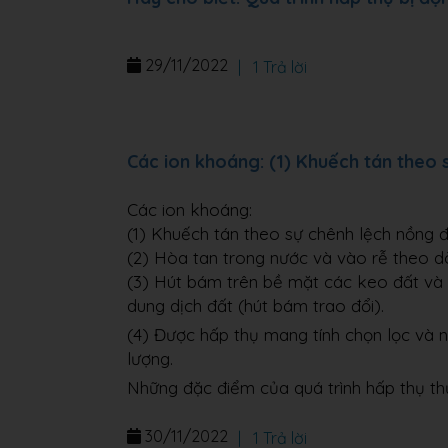
29/11/2022
|
1 Trả lời
Các ion khoáng: (1) Khuếch tán theo 
Các ion khoáng:
(1) Khuếch tán theo sự chênh lệch nồng đ
(2) Hòa tan trong nước và vào rễ theo d
(3) Hút bám trên bề mặt các keo đất và tr
dung dịch đất (hút bám trao đổi).
(4) Được hấp thụ mang tính chọn lọc và n
lượng.
Những đặc điểm của quá trình hấp thụ th
30/11/2022
|
1 Trả lời