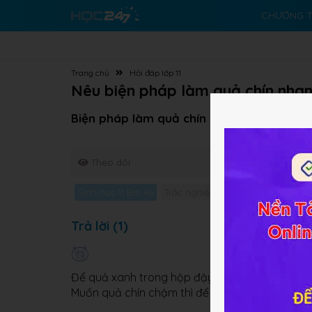
CHƯƠNG T
Trang chủ
Hỏi đáp lớp 11
Nêu biện pháp làm quả chín nha
Biện pháp làm quả chín nhanh và chậm?
Theo dõi
Sinh học 11 Bài 46
Trắc nghiệm Sinh học 11 Bài 46
G
Trả lời (1)
Để quả xanh trong hộp đậy nắp cùng với quả 
Muốn quả chín chậm thì để quả xanh ở nơi thoá