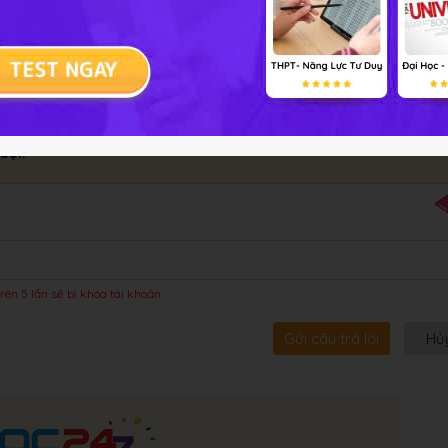
bội!
rên 5 lần sẽ bị khóa tài khoản
Gửi câu trả lời
Hủ