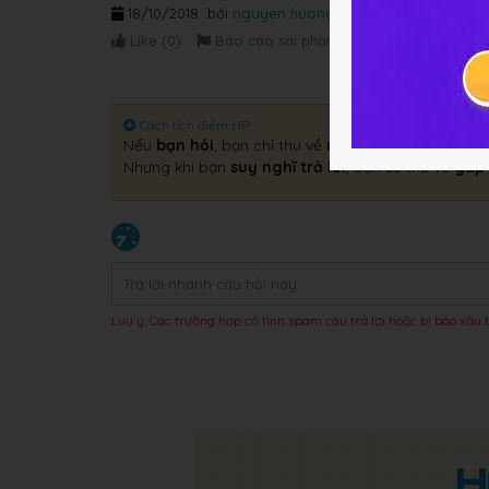
18/10/2018
bởi
nguyen huong
Like (
0
)
Báo cáo sai phạm
Cách tích điểm HP
Nếu
bạn hỏi
, bạn chỉ thu về
một câu trả lời
.
Nhưng khi bạn
suy nghĩ trả lời
, bạn sẽ thu về
gấp 
Lưu ý: Các trường hợp cố tình spam câu trả lời hoặc bị báo xấu t