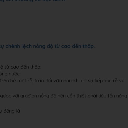
sự chênh lệch nồng độ từ cao đến thấp.
ộ từ cao đến thấp.
òng nước.
ên bề mặt rễ, trao đổi với nhau khi có sự tiếp xúc rễ và
gược với građien nồng độ nên cần thiết phải tiêu tốn năng
ụ động là