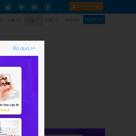
Đăng nhập
Tuyển GV
9
Lớp 10
Lớp 11
Lớp 12
Đại học
Bỏ qua >>
ạm