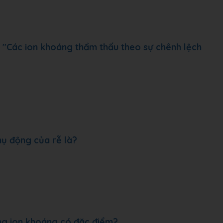
u: "Các ion khoáng thẩm thấu theo sự chênh lệch
hụ động của rễ là?
ộng ion khoáng có đặc điểm?