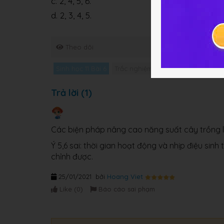
c. 2, 4, 5, 6.
d. 2, 3, 4, 5.
Theo dõi
Sinh học 11 Bài 6
Trắc nghiệm Sinh học 11 Bài 6
Giả
Trả lời (1)
Các biện pháp nâng cao năng suất cây trồng là:
Ý 5,6 sai: thời gian hoạt động và nhịp điệu si
chỉnh được.
25/01/2021
bởi
Hoang Viet
Like (
0
)
Báo cáo sai phạm