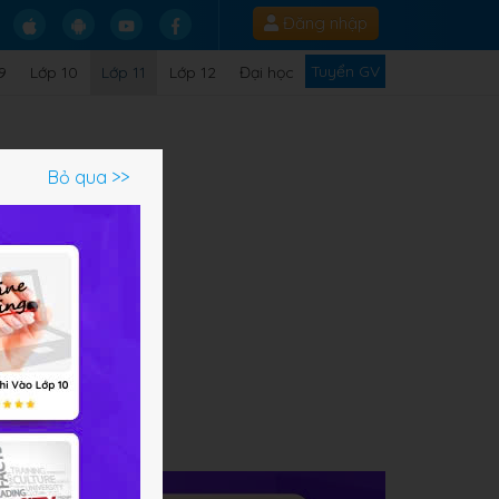
Đăng nhập
Tuyển GV
9
Lớp 10
Lớp 11
Lớp 12
Đại học
Bỏ qua >>
ao.
ch