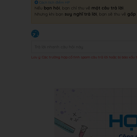
Cách tích điểm HP
Nếu
bạn hỏi
, bạn chỉ thu về
một câu trả lời
.
Nhưng khi bạn
suy nghĩ trả lời
, bạn sẽ thu về
gấp 
Lưu ý: Các trường hợp cố tình spam câu trả lời hoặc bị báo xấu t