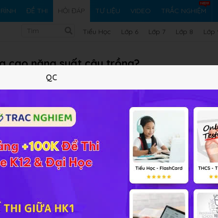
RÌNH
ĐỀ THI
HỎI ĐÁP
TƯ LIỆU
VIDEO
TRẮC NGHIỆM
Tiểu Học
Lớp 6
Lớp 7
Lớp 8
Lớp 
g cao năng suất cây trồng?
QC
ng chọn giống, lai tạo giống mới có khả năng quang hợp c
 bằng các biện pháp kĩ thuật như bón phân, tưới nước hợp lí.
số kinh tế bằng chọn giống và các biện pháp kĩ thuật thí
h trưởng vừa phải hoặc trồng vào thời vụ thích hợp để cây
 cho quang hợp.
máy quang hợp.
y quang hợp.