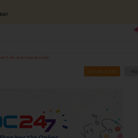
bội!
rên 5 lần sẽ bị khóa tài khoản
Gửi câu trả lời
Hủ