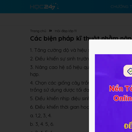
CHƯƠNG T
Trang chủ
Hỏi đáp lớp 11
Các biện pháp kĩ thuật nhằm nân
1. Tăng cường độ và hiệu suất quang hợp bằ
2. Điều khiển sự sinh trưởng của diện tích lá
3. Nâng cao hệ số hiệu quả quang hợp và hệ 
hợp.
4. Chọn các giống cây trồng có thời gian sin
trồng sử dụng dược tối đa ánh sáng mặt trời
5. Điểu khiển nhịp điệu sinh trưởng của bộ 
6. Điều khiển thời gian hoạt động của bộ má
a. 1,2, 3, 4.
b. 3, 4. 5, 6.