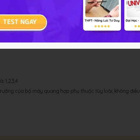
Vi ph
i bài tập Sinh học 11 Bài 6
 1,2,3,4
nh trưởng của bộ máy quang hợp phụ thuộc tùy loài, không điều