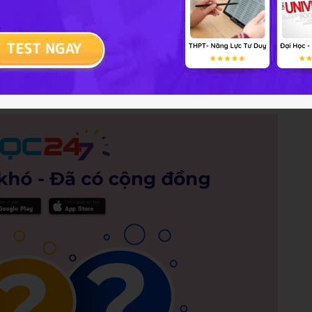
rên 5 lần sẽ bị khóa tài khoản
Gửi câu trả lời
Hủ