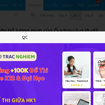
RÌNH
ĐỀ THI
HỎI ĐÁP
TƯ LIỆU
VIDEO
TRẮC NGHIỆM
Tiểu Học
Lớp 6
Lớp 7
Lớp 8
Lớp 
ân bố lượng mưa của Ô-xtray-li-a là gì?
QC
g mưa của Ô-xtray-li-a
Vi ph
bội!