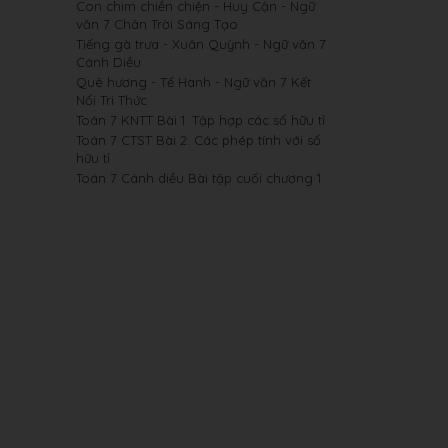
Con chim chiền chiện - Huy Cận - Ngữ
văn 7 Chân Trời Sáng Tạo
Tiếng gà trưa - Xuân Quỳnh - Ngữ văn 7
Cánh Diều
Quê hương - Tế Hanh - Ngữ văn 7 Kết
Nối Tri Thức
Toán 7 KNTT Bài 1: Tập hợp các số hữu tỉ
Toán 7 CTST Bài 2: Các phép tính với số
hữu tỉ
Toán 7 Cánh diều Bài tập cuối chương 1