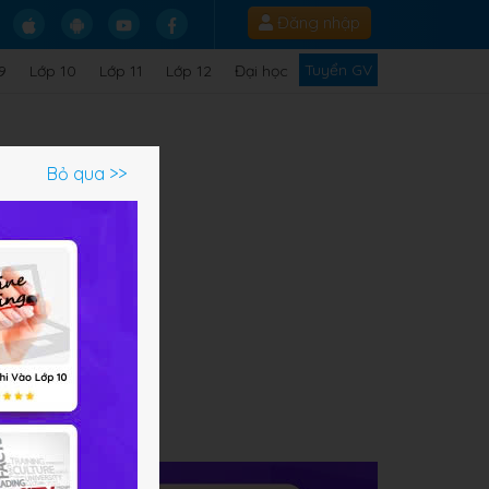
Đăng nhập
Tuyển GV
9
Lớp 10
Lớp 11
Lớp 12
Đại học
Bỏ qua >>
ạm