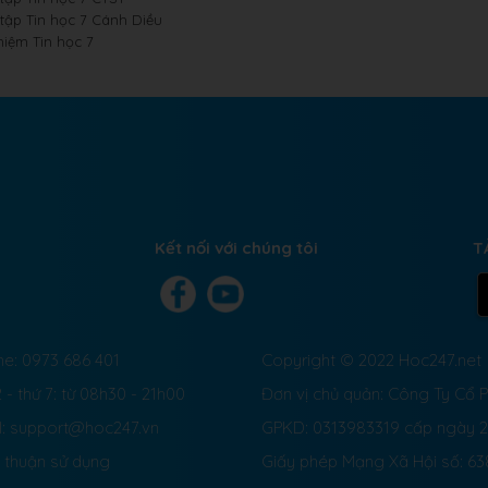
 tập Tin học 7 Cánh Diều
hiệm Tin học 7
Kết nối với chúng tôi
T
ne: 0973 686 401
Copyright © 2022 Hoc247.net
 - thứ 7: từ 08h30 - 21h00
Đơn vị chủ quản: Công Ty Cổ
l: support@hoc247.vn
GPKD: 0313983319 cấp ngày 
 thuận sử dụng
Giấy phép Mạng Xã Hội số:
63