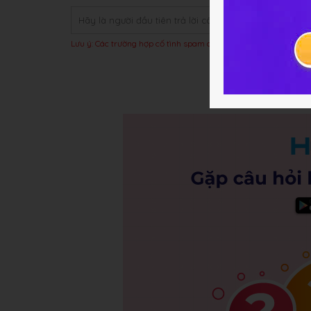
Lưu ý: Các trường hợp cố tình spam câu trả lời hoặc bị báo xấu t