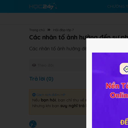
CHƯƠNG T
Trang chủ
Hỏi đáp lớp 7
Các nhân tố ảnh hưởng đến sự ph
Các nhân tố ảnh hưởng đến sự phân bố lượn
Theo dõi
Trả lời (0)
Cách tích điểm HP
Nếu
bạn hỏi
, bạn chỉ thu về
một câu trả lời
.
Nhưng khi bạn
suy nghĩ trả lời
, bạn sẽ thu về
gấp 