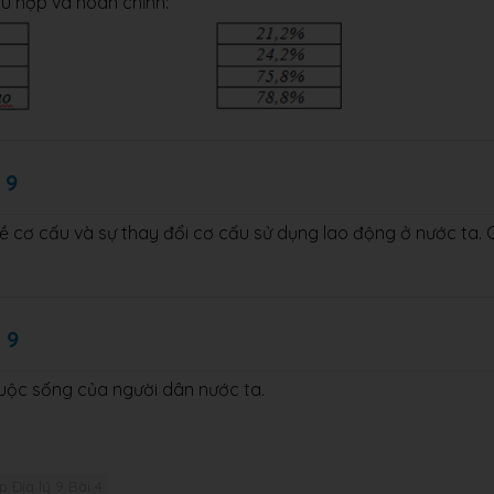
hù hợp và hoàn chỉnh:
 9
ề cơ cấu và sự thay đổi cơ cấu sử dụng lao động ở nước ta. G
 9
cuộc sống của người dân nước ta.
p Địa lý 9 Bài 4