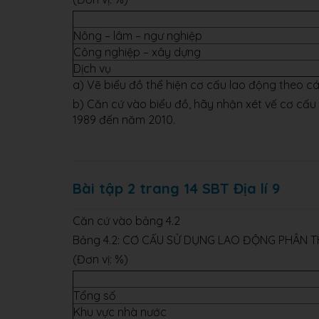
Nông – lâm – ngư nghiệp
Công nghiệp – xây dựng
Dịch vụ
a) Vẽ biểu đồ thể hiện cơ cấu lao động theo c
b) Căn cứ vào biểu đồ, hãy nhận xét vế cơ cấu
1989 đến năm 2010.
Bài tập 2 trang 14 SBT Địa lí 9
Căn cứ vào bảng 4.2
Bảng 4.2: CƠ CẤU SỬ DỤNG LAO ĐỘNG PHÂN 
(Đơn vị: %)
Tổng số
Khu vực nhà nước