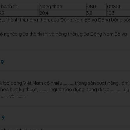
Thành thị
Nông thôn
ĐNB
ĐBSCL
3,9
20,4
3,8
10,3
nước, thành thị, nông thôn, của Đông Nam Bộ và Đồng bằng sô
ệ hộ nghèo giữa thành thị và nông thôn, giữa Đông Nam Bộ và
 9
 lao động Việt Nam có nhiều ………… trong sản xuất nông, lâm,
 khoa học kỹ thuật, ………… nguồn lao động đang được ………… Tuy
 ………… và …………
 9