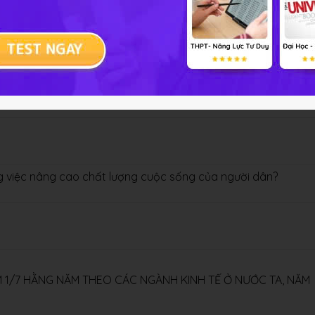
hội gay gắt ở nước ta?
g việc nâng cao chất lượng cuộc sống của người dân?
IỂM 1/7 HẰNG NĂM THEO CÁC NGÀNH KINH TẾ Ở NƯỚC TA, NĂM