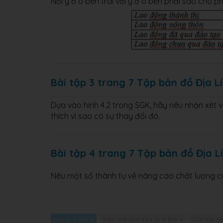
Nối ý ở ô bên trái với ý ở ô bên phải sao cho p
Bài tập 3 trang 7 Tập bản đồ Địa Lí
Dựa vào hình 4.2 trong SGK, hãy nêu nhận xét v
thích vì sao có sự thay đổi đó.
Bài tập 4 trang 7 Tập bản đồ Địa Lí
Nêu một số thành tự về nâng cao chất lượng 
Địa lý 9 Bài 4
Trắc nghiệm Địa lý 9 Bài 4
Giải bài tậ