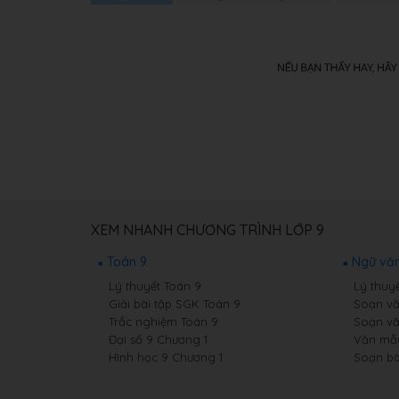
XEM NHANH CHƯƠNG TRÌNH LỚP 9
Toán 9
Ngữ văn
Lý thuyết Toán 9
Lý thuy
Giải bài tập SGK Toán 9
Soạn vă
Trắc nghiệm Toán 9
Soạn vă
Đại số 9 Chương 1
Văn mẫ
Hình học 9 Chương 1
Soạn bà