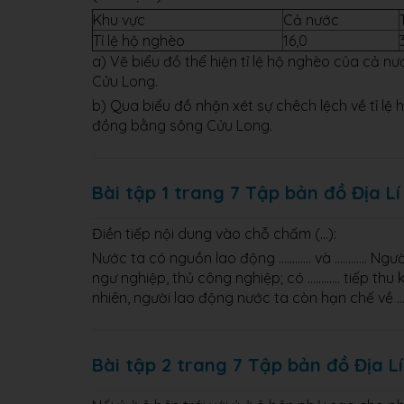
Khu vực
Cả nước
Tỉ lệ hộ nghèo
16,0
a) Vẽ biểu đồ thể hiện tỉ lệ hộ nghèo của cả 
Cửu Long.
b) Qua biểu đồ nhận xét sự chêch lệch về tỉ l
đồng bằng sông Cửu Long.
Bài tập 1 trang 7 Tập bản đồ Địa Lí
Điền tiếp nội dung vào chỗ chấm (...):
Nước ta có nguồn lao động ………… và ………… Người
ngư nghiệp, thủ công nghiệp; có ………… tiếp thu
nhiên, người lao động nước ta còn hạn chế về
Bài tập 2 trang 7 Tập bản đồ Địa Lí