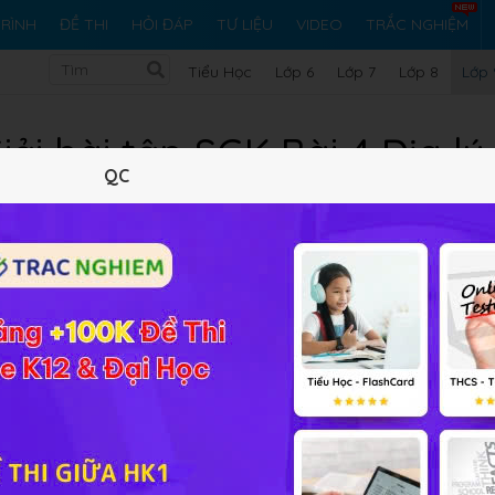
RÌNH
ĐỀ THI
HỎI ĐÁP
TƯ LIỆU
VIDEO
TRẮC NGHIỆM
Tiểu Học
Lớp 6
Lớp 7
Lớp 8
Lớp 
iải bài tập SGK Bài 4 Địa lý
QC
Lý thuyết
10
Trắc nghiệm
12
BT SGK
87
FAQ
ộng việc làm. Chất lượng cuộc sống​
giúp các em có thể hiể
ề sự thay đổi trong sử dụng lao động theo các thành phần ki
phần kinh tế (%)