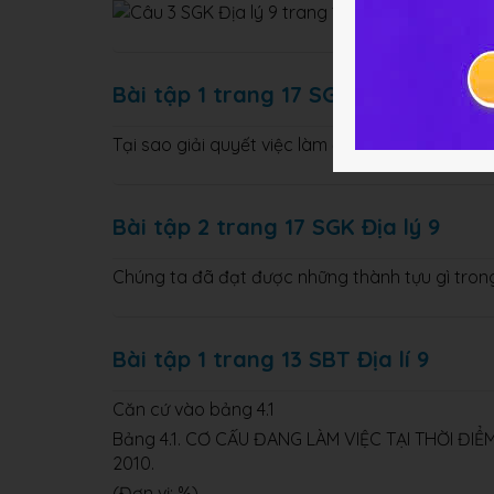
Bài tập 1 trang 17 SGK Địa lý 9
Tại sao giải quyết việc làm đang là vấn đề xã 
Bài tập 2 trang 17 SGK Địa lý 9
Chúng ta đã đạt được những thành tựu gì tron
Bài tập 1 trang 13 SBT Địa lí 9
Căn cứ vào bảng 4.1
Bảng 4.1. CƠ CẤU ĐANG LÀM VIỆC TẠI THỜI Đ
2010.
(Đơn vị: %)