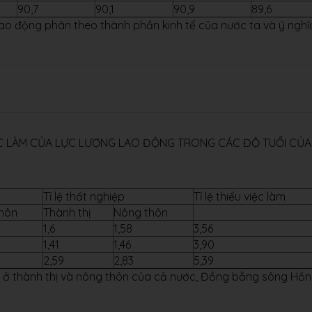
90,7
90,1
90,9
89,6
lao động phân theo thành phần kinh tế của nước ta và ý nghĩ
U VIỆC LÀM CỦA LỰC LƯỢNG LAO ĐỘNG TRONG CÁC ĐỘ TUỔI CỦA
Tỉ lệ thất nghiệp
Tỉ lệ thiếu việc làm
hôn
Thành thị
Nông thôn
1,6
1,58
3,56
1,41
1,46
3,90
2,59
2,83
5,39
làm ở thành thị và nông thôn của cả nước, Đồng bằng sông Hồ