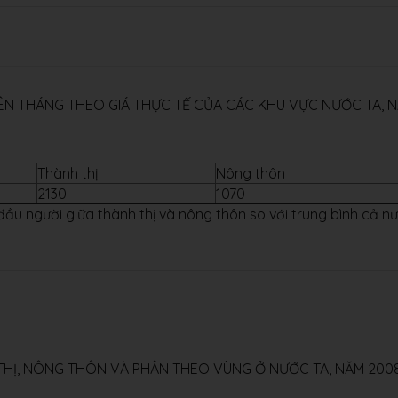
RÊN THÁNG THEO GIÁ THỰC TẾ CỦA CÁC KHU VỰC NƯỚC TA, 
Thành thị
Nông thôn
2130
1070
đầu người giữa thành thị và nông thôn so với trung bình cả n
 THỊ, NÔNG THÔN VÀ PHÂN THEO VÙNG Ở NƯỚC TA, NĂM 200