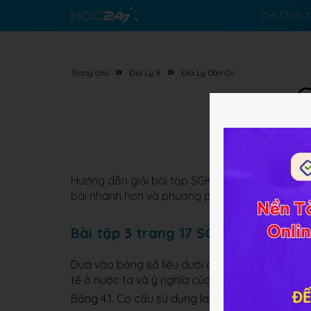
CHƯƠNG T
Trang chủ
Địa Lý 9
Địa Lý Dân Cư
G
Hướng dẫn giải bài tập SGK
Địa lý 9 Bài 4
Lao đ
bài nhanh hơn và phương pháp học tốt hơn.
Bài tập 3 trang 17 SGK Địa lý 9
Dựa vào bảng số liệu dưới đây, nêu nhận xét v
tế ở nước ta và ý nghĩa của sự thay đổi đó.
Bảng 4.1. Cơ cấu sử dụng lao động theo thành 