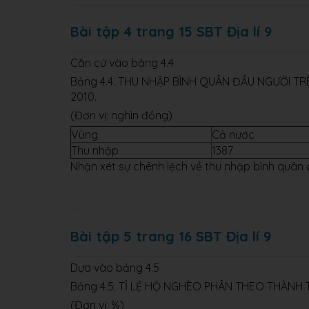
Bài tập 4 trang 15 SBT Địa lí 9
Căn cứ vào bảng 4.4
Bảng 4.4. THU NHẬP BÌNH QUÂN ĐẦU NGƯỜI T
2010.
(Đơn vị: nghìn đồng)
Vùng
Cả nước
Thu nhập
1387
Nhận xét sự chênh lệch về thu nhập bình quân 
Bài tập 5 trang 16 SBT Địa lí 9
Dựa vào bảng 4.5
Bảng 4.5. TỈ LỆ HỘ NGHÈO PHÂN THEO THÀNH
(Đơn vị: %)