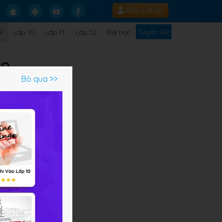
Đăng nhập
Tuyển GV
9
Lớp 10
Lớp 11
Lớp 12
Đại học
 9
Bỏ qua >>
u
nh