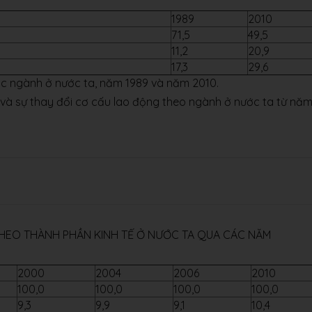
1989
2010
71,5
49,5
11,2
20,9
17,3
29,6
ác ngành ở nước ta, năm 1989 và năm 2010.
 và sự thay đổi cơ cấu lao động theo ngành ở nước ta từ nă
THEO THÀNH PHẦN KINH TẾ Ở NƯỚC TA QUA CÁC NĂM
2000
2004
2006
2010
100,0
100,0
100,0
100,0
9,3
9,9
9,1
10,4