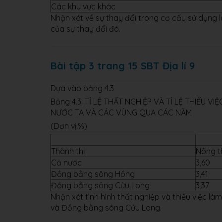
Các khu vực khác
Nhận xét về sự thay đổi trong cơ cấu sử dụng 
của sự thay đổi đó.
Bài tập 3 trang 15 SBT Địa lí 9
Dựa vào bảng 4.3
Bảng 4.3. TỈ LỆ THẤT NGHIỆP VÀ TỈ LỆ THIẾ
NƯỚC TA VÀ CÁC VÙNG QUA CÁC NĂM
(Đơn vị:%)
Thành thị
Nông t
Cả nước
3,60
Đồng bằng sông Hồng
3,41
Đồng bằng sông Cửu Long
3,37
Nhận xét tình hình thất nghiệp và thiếu việc 
và Đồng bằng sông Cửu Long.