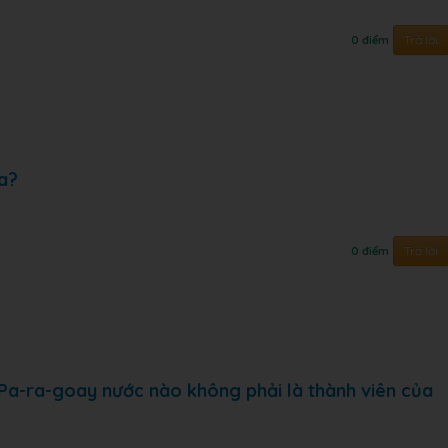
Trả lời
0 điểm
a?
Trả lời
0 điểm
, Pa-ra-goay nước nào không phải là thành viên của