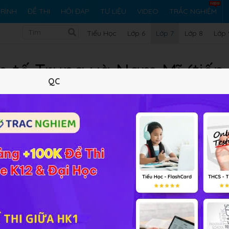
RÌNH
ĐỀ THI
HỎI ĐÁP
TƯ LIỆU
VIDEO
TRẮC NGHIỆM
Tiểu Học
Lớp 6
Lớp 7
Lớp 8
Lớp 
h tế Trung và Nam Mĩ (tiếp t
QC
Lý thuyết
5
Trắc nghiệm
8
BT SGK
163
FAQ
ung và Nam Mĩ (tiếp theo)
nếu các em có những khó khăn, th
các em có thể đặt câu hỏi để được giải đáp thắc mắc.