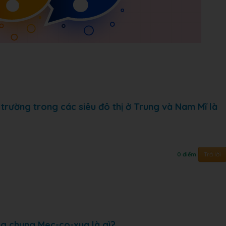
rường trong các siêu đô thị ở Trung và Nam Mĩ là
Trả lời
0 điểm
ng chung Mec-co-xua là gì?