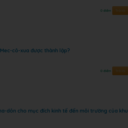
Trả lời
0 điểm
 Mec-cô-xua được thành lập?
Trả lời
0 điểm
ma-dôn cho mục đích kinh tế đến môi trường của khu