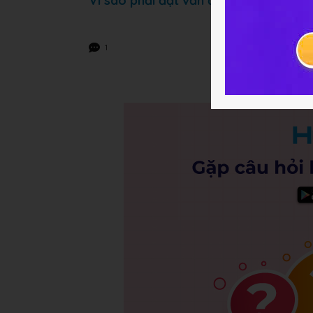
Vì sao phải đặt vấn đề bảo vệ rừng 
1