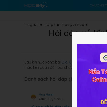
CHƯƠNG T
Trang chủ
Địa Lý 7
Chương VII: Châu Mĩ
Hỏi đáp về Kin
Sau khi học xong bài
Địa lý 7 Bài 45
​
Kinh tế Tr
mắc liên quan đến bài chưa thể giải quyết thì 
Danh sách hỏi đáp (163 câu):
Huy Hạnh
Cách đây 4 năm