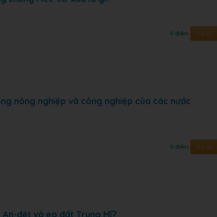
Trả lời
0 điểm
trong nông nghiệp và công nghiệp của các nước
Trả lời
0 điểm
 An-đét và eo đất Trung Mĩ?