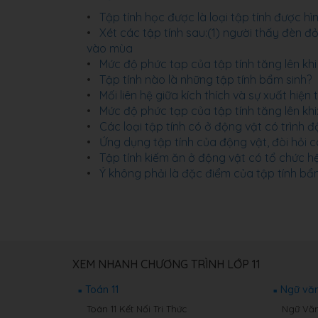
Tập tính học được là loại tập tính được hì
Xét các tập tính sau:(1) người thấy đèn đ
vào mùa
Mức độ phức tạp của tập tính tăng lên khi
Tập tính nào là những tập tính bẩm sinh?
Mối liên hệ giữa kích thích và sự xuất hiện
Mức độ phức tạp của tập tính tăng lên khi
Các loại tập tính có ở động vật có trình
Ứng dụng tập tính của động vật, đòi hỏi 
Tập tính kiếm ăn ở động vật có tổ chức hệ
Ý không phải là đặc điểm của tập tính bẩ
XEM NHANH CHƯƠNG TRÌNH LỚP 11
Toán 11
Ngữ văn
Toán 11 Kết Nối Tri Thức
Ngữ Văn 