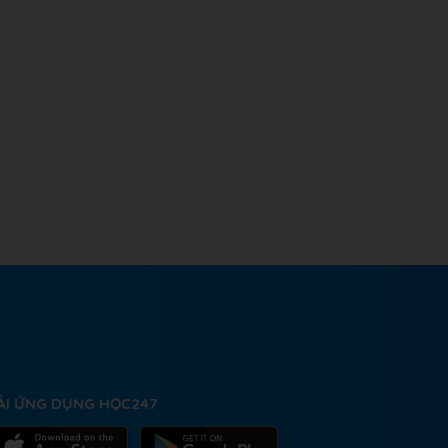
ẢI ỨNG DỤNG HỌC247