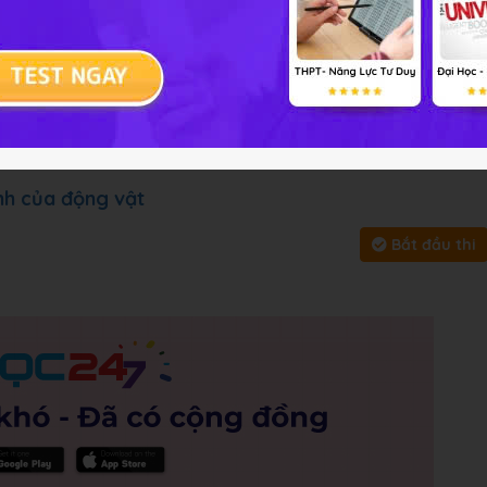
 cung cấp đáp án và lời giải
ài tập
Chủ đề :
Môn học:
Sinh 
y, bấm vào
Bắt đầu thi
để làm toàn bài
ính của động vật
Bắt đầu thi