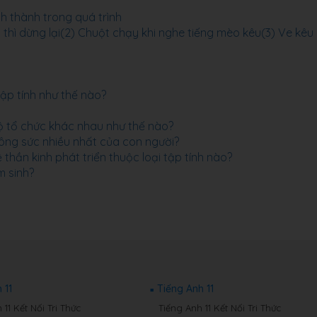
nh thành trong quá trình
ỏ thì dừng lại(2) Chuột chạy khi nghe tiếng mèo kêu(3) Ve kêu
 tập tính như thế nào?
:
 độ tổ chức khác nhau như thế nào?
công sức nhiều nhất của con người?
 thần kinh phát triển thuộc loại tập tính nào?
m sinh?
 11
Tiếng Anh 11
11 Kết Nối Tri Thức
Tiếng Anh 11 Kết Nối Tri Thức