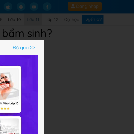
Đăng nhập
Tuyển GV
9
Lớp 10
Lớp 11
Lớp 12
Đại học
h bẩm sinh?
Bỏ qua >>