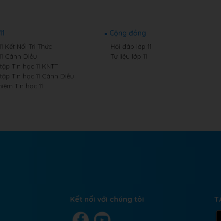
11
Cộng đồng
11 Kết Nối Tri Thức
Hỏi đáp lớp 11
11 Cánh Diều
Tư liệu lớp 11
 tập Tin học 11 KNTT
 tập Tin học 11 Cánh Diều
iệm Tin học 11
Kết nối với chúng tôi
T