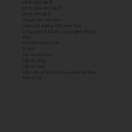
Đề thi HK2 lớp 12
Đề thi giữa HK2 lớp 11
Đề thi HK1 lớp 11
Tôi yêu em - Pu-Skin
Video bồi dưỡng HSG môn Toán
Công nghệ 11 Bài 16: Công nghệ chế tạo
phôi
Vào phủ Chúa Trịnh
Tự tình
Câu cá mùa thu
Cấp số cộng
Cấp số nhân
Văn mẫu và dàn bài hay về bài thơ Đây
thôn Vĩ Dạ