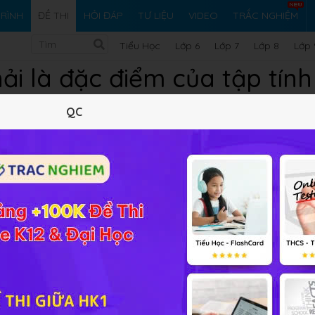
RÌNH
ĐỀ THI
HỎI ĐÁP
TƯ LIỆU
VIDEO
TRẮC NGHIỆM
Tiểu Học
Lớp 6
Lớp 7
Lớp 8
Lớp 
ải là đặc điểm của tập tín
QC
m sinh?
 thể.
ễn ra theo một trình tự nhất định.