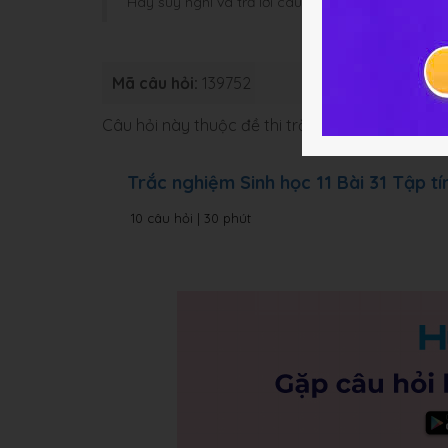
Hãy suy nghĩ và trả lời câu hỏi trước khi HOC247
Mã câu hỏi:
139752
Loại bài:
B
Câu hỏi này thuộc đề thi trắc nghiệm dưới đâ
Trắc nghiệm Sinh học 11 Bài 31 Tập t
10 câu hỏi | 30 phút