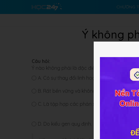
CHƯƠNG T
Ý không ph
Câu hỏi:
Ý nào không phải là đặc điểm của tập tính bẩ
A.
Có sự thay đổi linh hoạt trong đời sống cá
B.
Rất bền vững và không thay đổi.
C.
Là tập hợp các phản xạ không điều kiện di
D.
Do kiểu gen quy định.