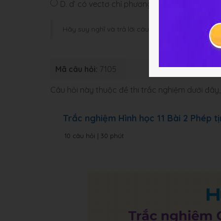
D.
d’ có vectơ chỉ phương là
u
Hãy suy nghĩ và trả lời câu hỏi trước khi HOC247
Mã câu hỏi:
7105
Loại bài:
Bài
Câu hỏi này thuộc đề thi trắc nghiệm dưới đâ
Trắc nghiệm Hình học 11 Bài 2 Phép tị
10 câu hỏi | 30 phút