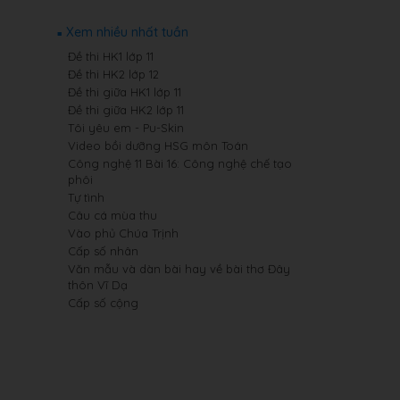
Xem nhiều nhất tuần
Đề thi HK1 lớp 11
Đề thi HK2 lớp 12
Đề thi giữa HK1 lớp 11
Đề thi giữa HK2 lớp 11
Tôi yêu em - Pu-Skin
Video bồi dưỡng HSG môn Toán
Công nghệ 11 Bài 16: Công nghệ chế tạo
phôi
Tự tình
Câu cá mùa thu
Vào phủ Chúa Trịnh
Cấp số nhân
Văn mẫu và dàn bài hay về bài thơ Đây
thôn Vĩ Dạ
Cấp số cộng