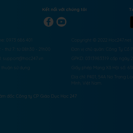
Kết nối với chúng tôi
T
ne: 0973 686 401
Copyright © 2022 Hoc247.net
 - thứ 7: từ 08h30 - 21h00
Đơn vị chủ quản: Công Ty Cổ
l: support@hoc247.vn
GPKD: 0313983319 cấp ngày 
 thuận sử dụng
Giấy phép Mạng Xã Hội số:
63
Địa chỉ: P401, 54A Nơ Trang L
Minh, Việt Nam.
Giám đốc Công ty CP Giáo Dục Học 247