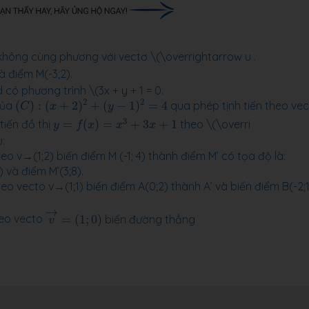
hông cùng phương với vectơ \(\overrightarrow u .
à điểm M(-3;2).
ó phương trình \(3x + y + 1 = 0.
(
C
)
:
(
x
+
2
)
2
+
(
y
−
1
)
2
=
4
2
2
của
(
)
:
(
+
2
)
+
(
−
1
)
=
4
qua phép tịnh tiến theo vec
C
x
y
y
=
f
(
x
)
=
x
3
+
3
x
+
1
3
tiến đồ thị
=
(
)
=
+
3
+
1
theo \(\overri
y
f
x
x
x
:
o v→(1;2) biến điểm M (-1; 4) thành điểm M’ có tọa độ là:
 và điểm M’(3;8).
eo vecto v→(1;1) biến điểm A(0;2) thành A’ và biến điểm B(-2;1
v
→
=
(
1
;
0
)
→
heo vecto
=
(
1
;
0
)
biến đường thẳng
v