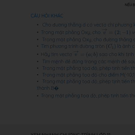
CÂU HỎI KHÁC
Cho đường thẳng d có vectơ chỉ phương k
v
→
=
(
2
;
−
1
)
→
Trong mặt phẳng Oxy, cho
=
(
2
;
−
1
)
v
v
Trong mặt phẳng Oxy, cho đường thẳng d c
(
C
1
)
Tìm phương trình đường tròn
(
)
là ảnh 
C
1
v
→
=
(
a
;
b
)
→
Hãy tìm vectơ
=
(
;
)
sao cho khi tịnh 
v
a
b
Tìm mệnh đề đúng trong các mệnh đề sau
Trong mặt phẳng tọa độ, phép tịnh tiến the
Trong mặt phẳng tọa độ cho điểm M(-10;1)
Trong mặt phẳng tọa độ, phép tịnh tiến th
thành B�
Trong mặt phẳng tọa độ, phép tịnh tiến t
XEM NHANH CHƯƠNG TRÌNH LỚP 11