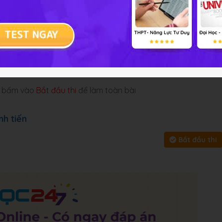
 cung cấp đáp án và lời giải
 tập
Chủ đề :
Môn học:
Toán H
y, bấm vào
Bắt đầu thi
để làm toàn bài
nh tiến
Bắt đầu thi