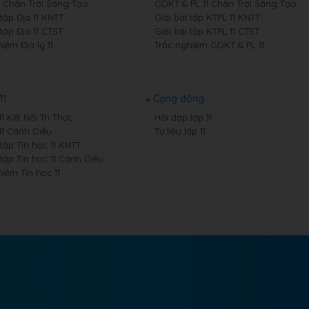
11 Chân Trời Sáng Tạo
GDKT & PL 11 Chân Trời Sáng Tạo
 tập Địa 11 KNTT
Giải bài tập KTPL 11 KNTT
 tập Địa 11 CTST
Giải bài tập KTPL 11 CTST
iệm Địa lý 11
Trắc nghiệm GDKT & PL 11
11
Cộng đồng
11 Kết Nối Tri Thức
Hỏi đáp lớp 11
11 Cánh Diều
Tư liệu lớp 11
 tập Tin học 11 KNTT
 tập Tin học 11 Cánh Diều
iệm Tin học 11