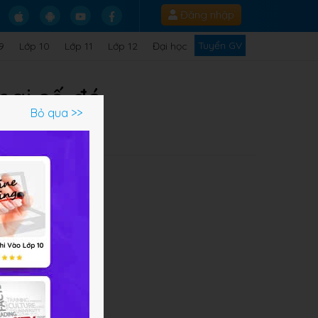
Đăng nhập
Tuyển GV
9
Lớp 10
Lớp 11
Lớp 12
Đại học
 hai số đó
Bỏ qua >>
đó
.
hức
ố