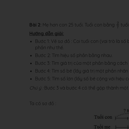
8
Đáp số
Số t
2
7
2
Bài 2:
Mẹ hơn con 25 tuổi. Tuổi con bằng
tuổi
7
Hướng dẫn giải:
Bước 1: Vẽ sơ đồ : Coi tuổi con (vai trò là s
phần như thế.
Bước 2: Tìm hiệu số phần bằng nhau.
Bước 3: Tìm giá trị của một phần bằng cách 
Bước 4: Tìm số bé (lấy giá trị một phần nhân
Bước 5: Tìm số lớn (lấy số bé cộng với hiệu của
Chú ý :
Bước 3 và bước 4 có thể gộp thành một
Ta có sơ đồ :