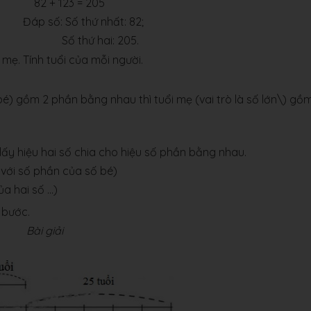
2 + 123 = 205
: Số thứ nhất: 82;
hứ hai: 205.
 mẹ. Tính tuổi của mỗi người.
ố bé) gồm 2 phần bằng nhau thì tuổi mẹ (vai trò là số lớn\) gồ
lấy hiệu hai số chia cho hiệu số phần bằng nhau.
 với số phần của số bé)
 hai số ...)
 bước.
Bài giải