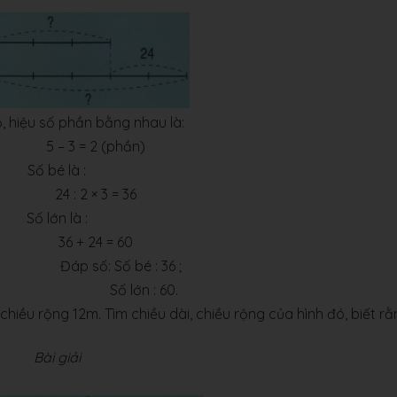
, hiệu số phần bằng nhau là:
– 3 = 2 (phần)
Số bé là :
 : 2 × 3 = 36
Số lớn là :
6 + 24 = 60
ố: Số bé : 36 ;
lớn : 60.
chiều rộng 12m. Tìm chiều dài, chiều rộng của hình đó, biết r
Bài giải