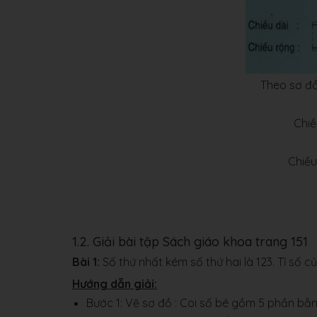
Theo sơ đồ
7 
Chiề
12 
Chiều
28
Đáp số:
Chiề
1.2. Giải bài tập Sách giáo khoa trang 151
Bài 1:
Số thứ nhất kém số thứ hai là 123. Tỉ số c
Hướng dẫn giải:
Bước 1: Vẽ sơ đồ : Coi số bé gồm 5 phần bằn