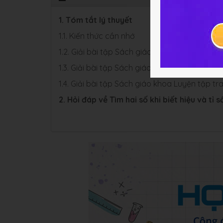
1. Tóm tắt lý thuyết
1.1. Kiến thức cần nhớ
1.2. Giải bài tập Sách giáo khoa trang 151
1.3. Giải bài tập Sách giáo khoa Luyện tập tran
1.4. Giải bài tập Sách giáo khoa Luyện tập tra
2. Hỏi đáp về
Tìm hai số khi biết hiệu và tỉ 