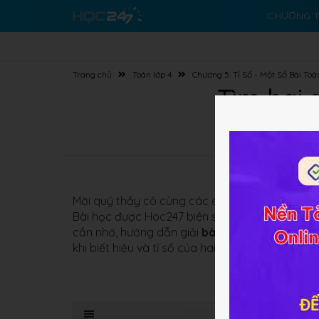
CHƯƠNG T
Trang chủ
Toán lớp 4
Chương 5: Tỉ Số - Một Số Bài Toá
Tìm hai s
Mời quý thầy cô cùng các em học sinh lớp 4 t
Bài học được Hoc247 biên soạn với đầy đủ nội
cần nhớ, hướng dẫn giải
bài tập SGK
. Hy vọng 
khi biết hiệu và tỉ số của hai số đó.