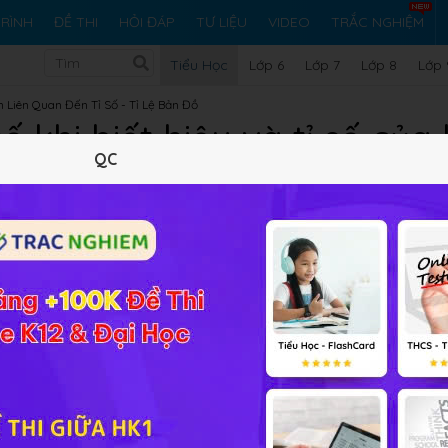
RÌNH
ĐỀ THI
HỎI ĐÁP
TƯ LIỆU
VIDEO
TRẮC NGHIỆM
Tiểu Học
Lớp 6
Lớp 7
Lớp 8
Lớp 
n Liên Quan Đến Tỉ Số - Tỉ Lệ Bản Đồ
ố khi biết hiệu và tỉ số của
QC
Lý thuyết
10
Trắc nghiệm
16
BT SGK
25
FAQ
ham khảo bài học
Tìm hai số khi biết hiệu và tỉ số của hai số 
 dung bám sát chương trình Toán lớp 4, bao gồm phần kiến t
với bài học này sẽ giúp các em học tập thật tốt bài Tìm hai s