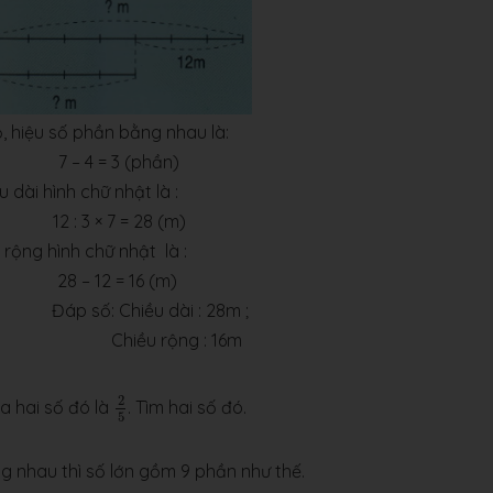
, hiệu số phần bằng nhau là:
– 4 = 3 (phần)
u dài hình chữ nhật là :
: 3 × 7 = 28 (m)
 rộng hình chữ nhật là :
 – 12 = 16 (m)
 Chiều dài : 28m ;
u rộng : 16m
2
5
2
ủa hai số đó là
. Tìm hai số đó.
5
g nhau thì số lớn gồm 9 phần như thế.