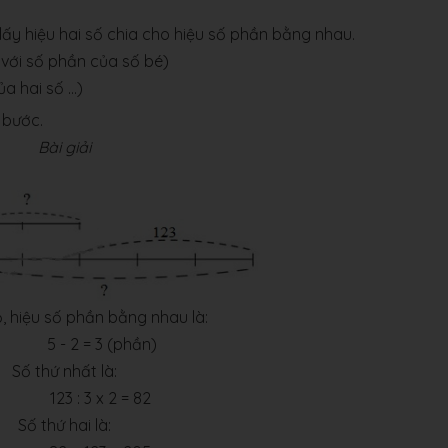
lấy hiệu hai số chia cho hiệu số phần bằng nhau.
 với số phần của số bé)
 hai số ...)
 bước.
Bài giải
, hiệu số phần bằng nhau là:
- 2 = 3 (phần)
Số thứ nhất là:
3 : 3 x 2 = 82
Số thứ hai là: