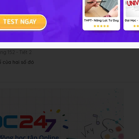
g 151 - Tiết 1
ng 152 - Tiết 2
số của hai số đó