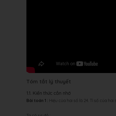
Tóm tắt lý thuyết
1.1. Kiến thức cần nhớ
Bài toán 1 :
Hiệu của hai số là 24. Tỉ số của hai
Ta có sơ đồ :