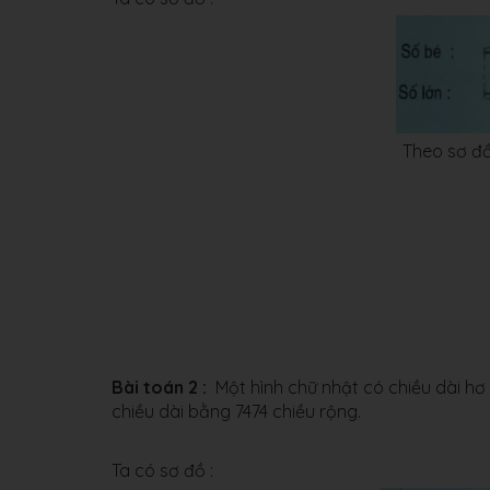
Theo sơ đồ
5 
24
3
Đáp s
Số 
Bài toán 2 :
Một hình chữ nhật có chiều dài hơ 
chiều dài bằng 7474 chiều rộng.
Ta có sơ đồ :