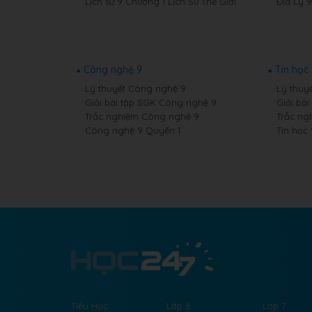
Lịch sử 9 Chương 1 Lịch Sử Thế Giới
Địa Lý 
Công nghệ 9
Tin học
Lý thuyết Công nghệ 9
Lý thuyế
Giải bài tập SGK Công nghệ 9
Giải bài
Trắc nghiệm Công nghệ 9
Trắc ng
Công nghệ 9 Quyển 1
Tin học
Tiểu Học
Lớp 6
Lớp 7