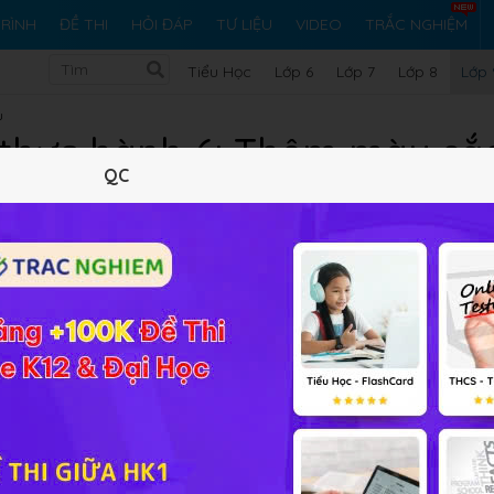
RÌNH
ĐỀ THI
HỎI ĐÁP
TƯ LIỆU
VIDEO
TRẮC NGHIỆM
Tiểu Học
Lớp 6
Lớp 7
Lớp 8
Lớp 
u
i thực hành 6: Thêm màu sắ
QC
chiếu Tin học 9
Lý thuyết
5
Trắc nghiệm
0
BT SGK
0
FAQ
hật câu hỏi và gợi ý làm bài.
 thực hành 6
Giải bài tập Tin học 9 Bài thực hành 6