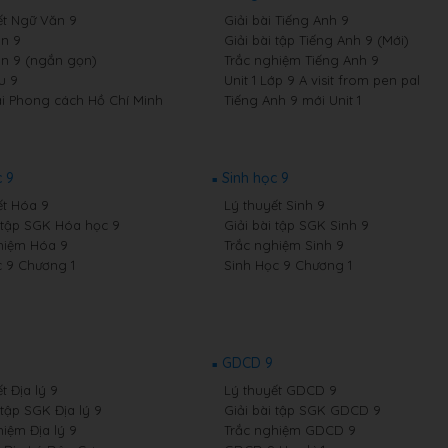
ết Ngữ Văn 9
Giải bài Tiếng Anh 9
n 9
Giải bài tập Tiếng Anh 9 (Mới)
n 9 (ngắn gọn)
Trắc nghiệm Tiếng Anh 9
u 9
Unit 1 Lớp 9 A visit from pen pal
i Phong cách Hồ Chí Minh
Tiếng Anh 9 mới Unit 1
 9
Sinh học 9
ết Hóa 9
Lý thuyết Sinh 9
i tập SGK Hóa học 9
Giải bài tập SGK Sinh 9
hiệm Hóa 9
Trắc nghiệm Sinh 9
 9 Chương 1
Sinh Học 9 Chương 1
GDCD 9
t Địa lý 9
Lý thuyết GDCD 9
 tập SGK Địa lý 9
Giải bài tập SGK GDCD 9
hiệm Địa lý 9
Trắc nghiệm GDCD 9