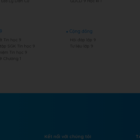
9 Địa Lý Dân Cư
GDCD 9 Học kì 1
 9
Cộng đồng
t Tin học 9
Hỏi đáp lớp 9
 tập SGK Tin học 9
Tư liệu lớp 9
hiệm Tin học 9
 9 Chương 1
Kết nối với chúng tôi
T