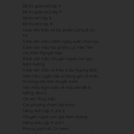
Đề thi giữa HK1 lớp 9
Đề thi giữa HK2 lớp 9
Đề thi HK1 lớp 9
Đề thi HK2 lớp 9
6 bài văn mẫu về tác phẩm Lặng lẽ Sa
Pa
5 bài văn mẫu Cảnh ngày xuân chọn lọc
5 bài văn mẫu tác phẩm Lục Vân Tiên
cứu Kiều Nguyệt Nga
8 bài văn mẫu Chuyện người con gái
Nam Xương
5 bài văn mẫu về Kiều ở lầu Ngưng Bích
Văn mẫu Luyện tập sử dụng yếu tố miêu
tả trong văn bản thuyết minh
Văn mẫu Nghị luận về một vấn đề tư
tưởng, đạo lí
Chị em Thúy Kiều
Các phương châm hội thoại
Tiếng Anh Lớp 9 Unit 2
Chuyện người con gái Nam Xương
Tiếng Anh Lớp 9 Unit 1
Phong cách Hồ Chí Minh