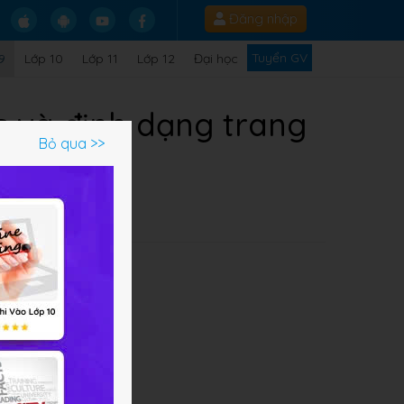
Đăng nhập
Tuyển GV
9
Lớp 10
Lớp 11
Lớp 12
Đại học
c và định dạng trang
Bỏ qua >>