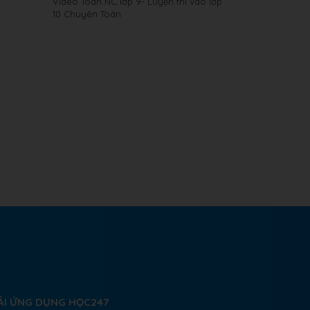
Video Toán NC lớp 9- Luyện thi vào lớp
10 Chuyên Toán
ẢI ỨNG DỤNG HỌC247