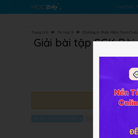
CHƯƠNG T
Trang chủ
Tin Học 9
Chương III: Phần Mềm Trình Chiế
Giải bài tập SGK Bà
Đang cập n
Tin học 9 Bài thực hành 6
Trắc nghiệm Tin học 9 Bài