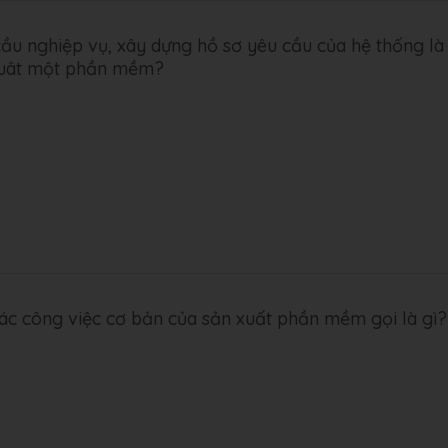
cầu nghiệp vụ, xây dựng hồ sơ yêu cầu của hệ thống là
 xuât một phần mềm?
ác công việc cơ bản của sản xuất phần mềm gọi là gì?