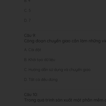
B.
4
C.
5
D.
7
Câu 9:
Công đoạn chuyển giao cần làm những vi
A.
Cài đặt
B.
Khởi tạo dữ liệu
C.
Hướng dẫn sử dụng và chuyển giao
D.
Tất cả đều đúng
Câu 10:
Trong quá trình sản xuất một phần mềm c