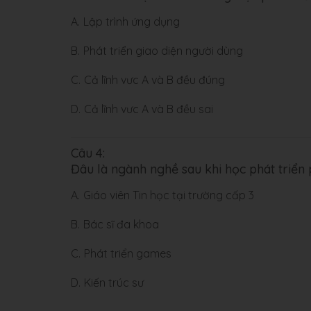
A.
Lập trình ứng dụng
B.
Phát triển giao diện người dùng
C.
Cả lĩnh vưc A và B đều đúng
D.
Cả lĩnh vưc A và B đều sai
Câu 4:
Đâu là ngành nghề sau khi học phát triể
A.
Giáo viên Tin học tại trường cấp 3
B.
Bác sĩ đa khoa
C.
Phát triển games
D.
Kiến trúc sư