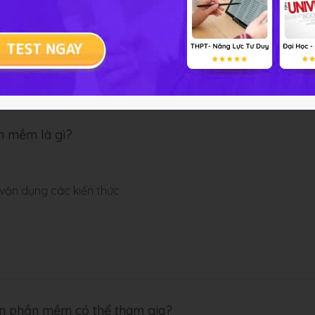
n mềm là gì?
vận dụng các kiến thức
iển phần mềm có thể tham gia?