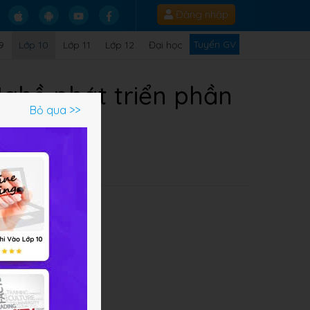
Đăng nhập
Tuyển GV
9
Lớp 10
Lớp 11
Lớp 12
Đại học
 Nghề phát triển phần
Bỏ qua >>