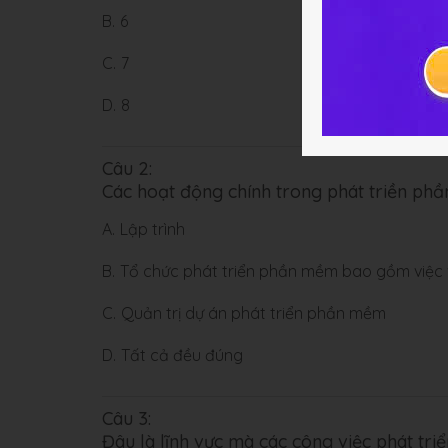
B.
6
C.
7
D.
8
Câu 2:
Các hoạt động chính trong phát triền phầ
A.
Lập trình
B.
Tổ chức phát triển phần mềm bao gồm việc 
C.
Quản trị dự án phát triển phần mềm
D.
Tất cả đều đúng
Câu 3:
Đâu là lĩnh vực mà các công việc phát tr