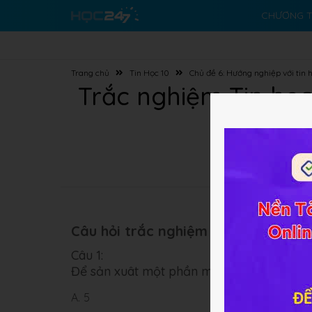
CHƯƠNG T
Trang chủ
Tin Học 10
Chủ đề 6: Hướng nghiệp với tin 
Trắc nghiệm Tin học 
Câu hỏi trắc nghiệm (10 câu):
Câu 1:
Để sản xuât một phần mềm cần bao nhiê
A.
5