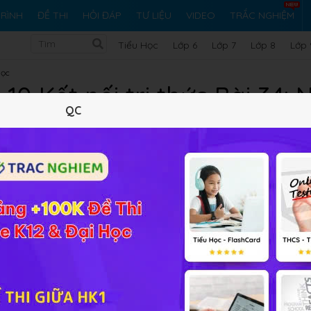
RÌNH
ĐỀ THI
HỎI ĐÁP
TƯ LIỆU
VIDEO
TRẮC NGHIỆM
Tiểu Học
Lớp 6
Lớp 7
Lớp 8
Lớp 
học
10 Kết nối tri thức Bài 34:
QC
mềm
Lý thuyết
10
Trắc nghiệm
13
BT SGK
5
FAQ
u công đoạn?