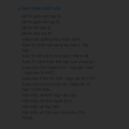
Xem nhiều nhất tuần
Đề thi giữa HK2 lớp 10
Đề thi giữa HK1 lớp 10
Đề thi HK1 lớp 10
Đề thi HK2 lớp 10
Video bồi dưỡng HSG môn Toán
Toán 10 Chân trời sáng tạo Bài 2: Tập
hợp
Toán 10 Kết nối tri thức Bài 1: Mệnh đề
Toán 10 Cánh Diều Bài tập cuối chương 1
Soạn bài Chữ người tử tù - Nguyễn Tuân
- Ngữ văn 10 KNTT
Soạn bài Thần Trụ Trời - Ngữ văn 10 CTST
Soạn bài Ra-ma buộc tội - Ngữ văn 10
Tập 1 Cánh Diều
Văn mẫu về Bình Ngô đại cáo
Văn mẫu về Chữ người tử tù
Văn mẫu về Tây Tiến
Văn mẫu về Cảm xúc mùa thu (Thu
hứng)