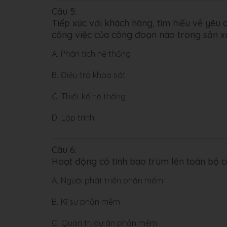
Câu 5:
Tiếp xúc với khách hàng, tìm hiểu về yêu 
công việc của công đoạn nào trong sản
A.
Phân tích hệ thống
B.
Điều tra khảo sát
C.
Thiết kế hệ thống
D.
Lập trình
Câu 6:
Hoạt động có tính bao trùm lên toàn bộ c
A.
Người phát triển phần mềm
B.
Kĩ sư phần mềm
C.
Quản trị dự án phần mềm