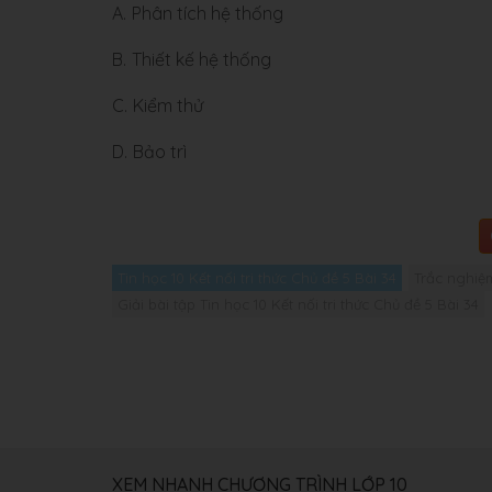
A.
Phân tích hệ thống
B.
Thiết kế hệ thống
C.
Kiểm thử
D.
Bảo trì
Tin học 10 Kết nối tri thức Chủ đề 5 Bài 34
Trắc nghiệm
Giải bài tập Tin học 10 Kết nối tri thức Chủ đề 5 Bài 34
XEM NHANH CHƯƠNG TRÌNH LỚP 10