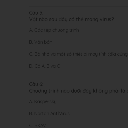
Câu 5:
Vật nào sau đây có thể mang virus?
A.
Các tệp chương trình
B.
Văn bản
C.
Bộ nhớ và một số thiết bị máy tính (đĩa cứng,
D.
Cả A, B và C
Câu 6:
Chương trình nào dưới đây không phải là c
A.
Kaspersky
B.
Norton AntilVirus
C.
BKAV