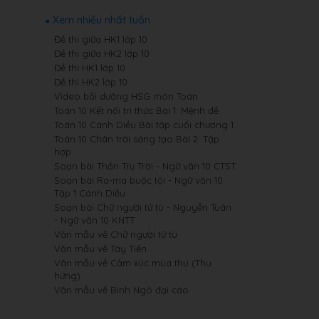
Xem nhiều nhất tuần
Đề thi giữa HK1 lớp 10
Đề thi giữa HK2 lớp 10
Đề thi HK1 lớp 10
Đề thi HK2 lớp 10
Video bồi dưỡng HSG môn Toán
Toán 10 Kết nối tri thức Bài 1: Mệnh đề
Toán 10 Cánh Diều Bài tập cuối chương 1
Toán 10 Chân trời sáng tạo Bài 2: Tập
hợp
Soạn bài Thần Trụ Trời - Ngữ văn 10 CTST
Soạn bài Ra-ma buộc tội - Ngữ văn 10
Tập 1 Cánh Diều
Soạn bài Chữ người tử tù - Nguyễn Tuân
- Ngữ văn 10 KNTT
Văn mẫu về Chữ người tử tù
Văn mẫu về Tây Tiến
Văn mẫu về Cảm xúc mùa thu (Thu
hứng)
Văn mẫu về Bình Ngô đại cáo