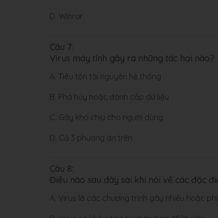
D.
Winrar
Câu 7:
Virus máy tính gây ra những tác hại nào?
A.
Tiêu tốn tài nguyên hệ thống
B.
Phá hủy hoặc đánh cắp dữ liệu
C.
Gây khó chịu cho người dùng
D.
Cả 3 phương án trên
Câu 8:
Điều nào sau đây sai khi nói về các đặc đ
A.
Virus là các chương trình gây nhiều hoặc ph