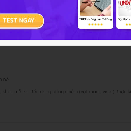
h nó
 khác mỗi khi đối tượng bị lây nhiễm (vật mang virus) được k