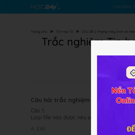
CHƯƠNG T
Trang chủ
Tin Học 10
Chủ đề 2: Mạng máy tính và inte
Trắc nghiệm Tin họ
Câu hỏi trắc nghiệm (10 câu):
Câu 1:
Loại file nào được nêu sau đây có thể phá
A.
.EXE