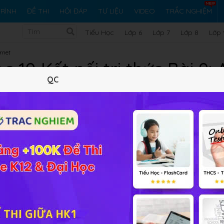
RÌNH
ĐỀ THI
HỎI ĐÁP
TƯ LIỆU
VIDEO
TRẮC NGHIỆM
Tiểu Học
Lớp 6
Lớp 7
Lớp 8
Lớp 
rnet
c 10 Kết nối tri thức Bài 9:
QC
gian mạng
Lý thuyết
10
Trắc nghiệm
17
BT SGK
16
FAQ
t tán được virus?