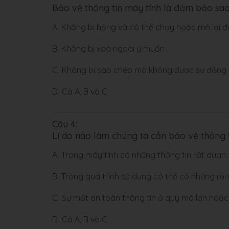
Bảo vệ thông tin máy tính là đảm bảo sao
A.
Không bị hỏng và có thể chạy hoặc mở lại 
B.
Không bị xoá ngoài ý muốn
C.
Không bị sao chép mà không được sự đồng ý
D.
Cả A, B và C
Câu 4:
Lí do nào làm chúng ta cần bảo vệ thông 
A.
Trong máy tính có những thông tin rất quan
B.
Trong quá trình sử dụng có thể có những rủi
C.
Sự mất an toàn thông tin ở quy mô lớn hoặc
D.
Cả A, B và C