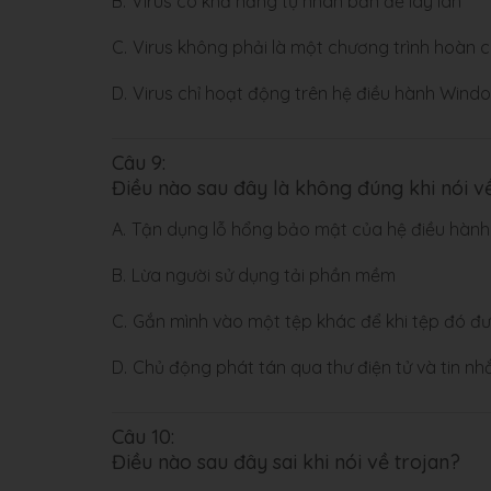
B.
Virus có khả năng tự nhân bản để lây lan
C.
Virus không phải là một chương trình hoàn c
D.
Virus chỉ hoạt động trên hệ điều hành Wind
Câu 9:
Điều nào sau đây là không đúng khi nói 
A.
Tận dụng lỗ hổng bảo mật của hệ điều hành
B.
Lừa người sử dụng tải phần mềm
C.
Gắn mình vào một tệp khác để khi tệp đó đư
D.
Chủ động phát tán qua thư điện tử và tin nh
Câu 10:
Điều nào sau đây sai khi nói về trojan?