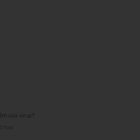
iểm của virus?
á hoại