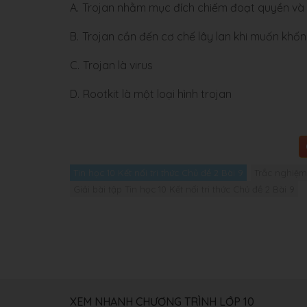
A.
Trojan nhằm mục đích chiếm đoạt quyền và 
B.
Trojan cần đến cơ chế lây lan khi muốn khố
C.
Trojan là virus
D.
Rootkit là một loại hình trojan
Tin học 10 Kết nối tri thức Chủ đề 2 Bài 9
Trắc nghiệm 
Giải bài tập Tin học 10 Kết nối tri thức Chủ đề 2 Bài 9
XEM NHANH CHƯƠNG TRÌNH LỚP 10