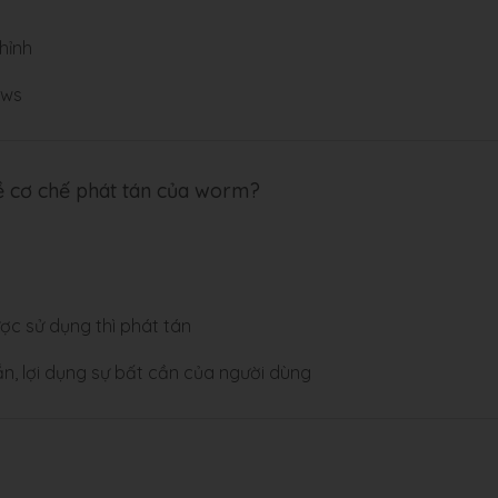
hỉnh
ows
về cơ chế phát tán của worm?
ợc sử dụng thì phát tán
ắn, lợi dụng sự bất cần của người dùng