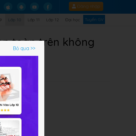
Đăng nhập
Tuyển GV
9
Lớp 10
Lớp 11
Lớp 12
Đại học
 An toàn trên không
Bỏ qua >>