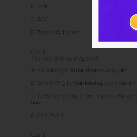
B.
.COM
C.
.DOC
D.
Tất cả các file trên
Câu 2:
Thế nào là Virus máy tính?
A.
Một chương trình hay đoạn chương trình
B.
Có khả năng tự nhân bản hay sao chép chín
C.
Từ đối tượng bị lây nhiễm này sang đối tượng
hoạt
D.
Cả A, B và C
Câu 3: