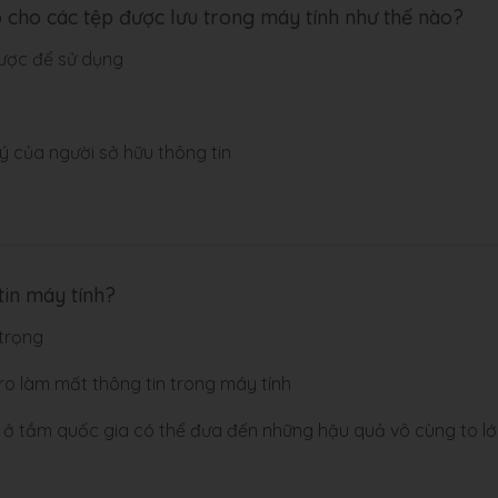
 cho các tệp được lưu trong máy tính như thế nào?
được để sử dụng
 của người sở hữu thông tin
tin máy tính?
 trọng
 ro làm mất thông tin trong máy tính
 ở tầm quốc gia có thể đưa đến những hậu quả vô cùng to l