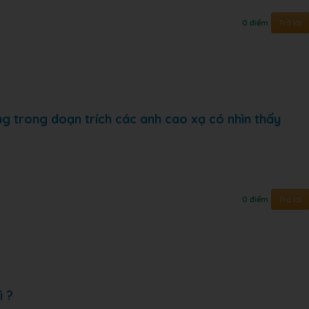
Trả lời
0 điểm
ng trong doạn trích các anh cao xạ có nhìn thấy
Trả lời
0 điểm
ì ?