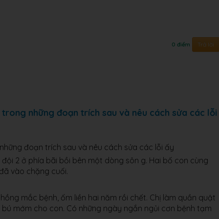
Trả lời
0 điểm
ng trong những đoạn trích sau và nêu cách sửa các lỗi
g những đoạn trích sau và nêu cách sửa các lỗi ấy
 đội 2 ở phía bãi bồi bên một dòng sôn g. Hai bố con cùng
 đã vào chặng cuối.
 chồng mắc bệnh, ốm liền hai năm rồi chết. Chị làm quần quật
 bú mớm cho con. Có những ngày ngắn ngủi cơn bệnh tạm