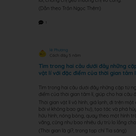
lui, chồng chị yêu thương chị vô cùng.
(Dẫn theo Trần Ngọc Thêm)
1
lê Phương
Cách đây 5 năm
Tìm trong hai câu dưới đây những cặp
vật lí với đặc điểm của thời gian tâm l
Tìm trong hai câu dưới đây những cặp từ ngữ
điểm của thời gian tâm lí, giúp cho hai câu ấ
Thời gian vật lí vô hình, giá lạnh, đi trên
bởi vì không bao giờ hư), tạo tác và phá hủy 
hữu hình, nóng bỏng, quay theo một hình trò
vãng, cũng như bao nhiêu dự trù lo lắng cho 
(Thời gian là gì?, trong tạp chí Tia sáng)