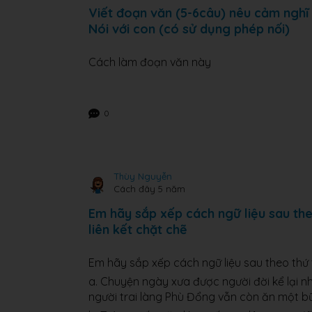
Viết đoạn văn (5-6câu) nêu cảm nghĩ
Nói với con (có sử dụng phép nối)
Cách làm đoạn văn này
0
Thùy Nguyễn
Cách đây 5 năm
Em hãy sắp xếp cách ngữ liệu sau th
liên kết chặt chẽ
Em hãy sắp xếp cách ngữ liệu sau theo thứ 
a. Chuyện ngày xưa được người đời kể lại nh
người trai làng Phù Đổng vẫn còn ăn một b