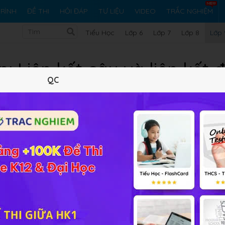
RÌNH
ĐỀ THI
HỎI ĐÁP
TƯ LIỆU
VIDEO
TRẮC NGHIỆM
Tiểu Học
Lớp 6
Lớp 7
Lớp 8
Lớp 
: Liên kết câu và liên kết
QC
Lý thuyết
Soạn bài
17
FAQ
 2 phép liên kết và chỉ rõ các pháp liên kết đó
n kết và chỉ rõ các pháp liên kết đó