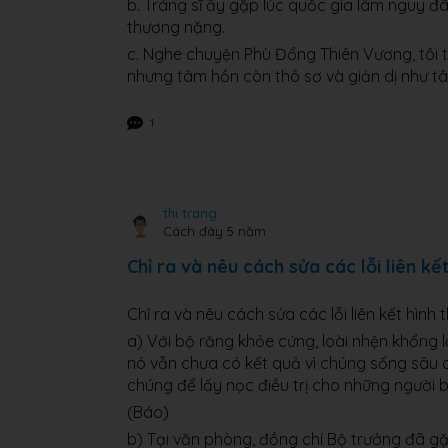
b. Tráng sĩ ấy gặp lúc quốc gia lâm nguy đ
thương nặng.
c. Nghe chuyện Phù Đổng Thiên Vương, tôi 
nhưng tâm hồn còn thô sơ và giản dị như tâ
1
thi trang
Cách đây 5 năm
Chỉ ra và nêu cách sửa các lỗi liên k
Chỉ ra và nêu cách sửa các lỗi liên kết hình
a) Với bộ răng khỏe cứng, loài nhện khổng 
nó vẫn chưa có kết quả vì chúng sống sâu d
chúng để lấy nọc điều trị cho những người b
(Báo)
b) Tại văn phòng, đồng chí Bộ trưởng đã gặ