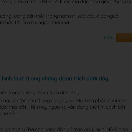
ã xông pha ra trận, đem sức khoẻ mà đánh tan giặc, nhưng bị
tưởng tượng đến một trang nam nhi sức vóc khác người
m hồn tất cả mọi người thời xưa.
Trả lời
0 điểm
ết hình thức trong những đoạn trích dưới đây
 thức trong những đoạn trích dưới đây:
lồ này có thể cắn thủng cả giày da. Mọi biện pháp chống lại
ưới mặt đất. Hiện nay người ta vẫn đang thử tìm cách bắt
ị nó cắn.
p gỡ một số bà con nông dân để trao đổi ý kiến. Mỗi lúc bà