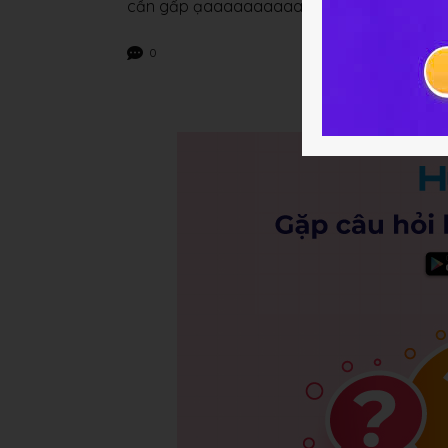
cần gấp ạaaaaaaaaaaaaaa
0