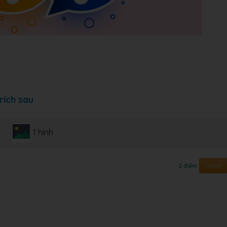
rích sau
1 hình
Trả lời
2 điểm