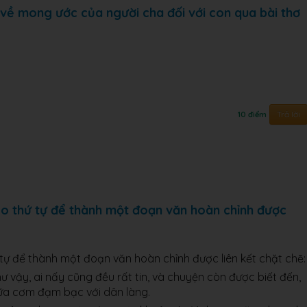
 về mong ước của người cha đối với con qua bài thơ
Trả lời
10 điểm
eo thứ tự để thành một đoạn văn hoàn chỉnh được
tự để thành một đoạn văn hoàn chỉnh được liên kết chặt chẽ:
ư vậy, ai nấy cũng đều rất tin, và chuyện còn được biết đến,
ữa cơm đạm bạc với dân làng.