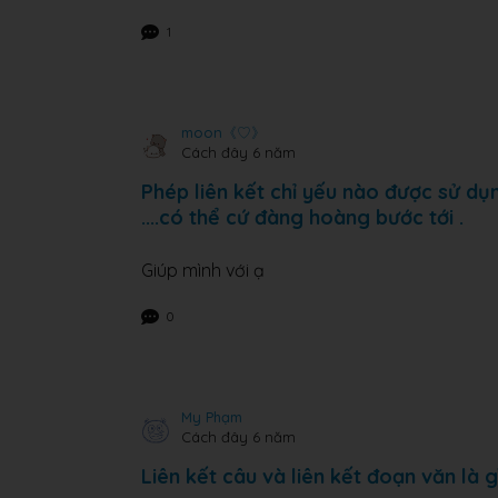
1
moon《♡》
Cách đây 6 năm
Phép liên kết chỉ yếu nào được sử dụ
....có thể cứ đàng hoàng bước tới .
Giúp mình với ạ
0
My Phạm
Cách đây 6 năm
Liên kết câu và liên kết đoạn văn là g