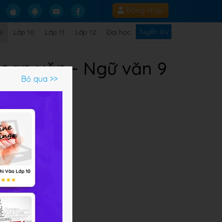
Đăng nhập
Tuyển GV
9
Lớp 10
Lớp 11
Lớp 12
Đại học
 đoạn văn - Ngữ văn 9
Bỏ qua >>