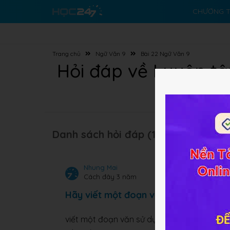
CHƯƠNG T
Trang chủ
Ngữ Văn 9
Bài 22 Ngữ Văn 9
Hỏi đáp về Luyện tập
Danh sách hỏi đáp (17 câu):
Nhung Mai
Cách đây 3 năm
Hãy viết một đoạn văn sử dụng ít nhất
viết một đoạn văn sử dụng ít nhất 2 phép liê