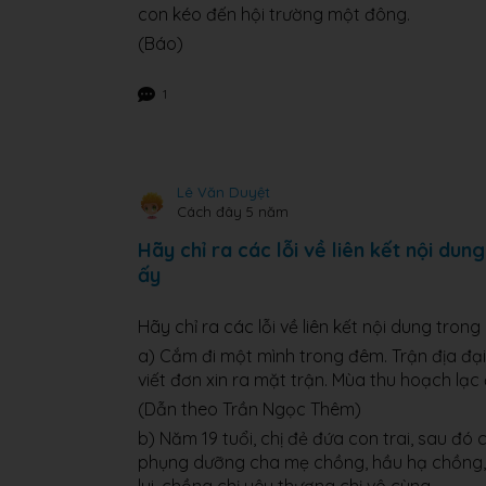
con kéo đến hội trường một đông.
(Báo)
1
Lê Văn Duyệt
Cách đây 5 năm
Hãy chỉ ra các lỗi về liên kết nội du
ấy
Hãy chỉ ra các lỗi về liên kết nội dung tron
a) Cắm đi một mình trong đêm. Trận địa đại
viết đơn xin ra mặt trận. Mùa thu hoạch lạc
(Dẫn theo Trần Ngọc Thêm)
b) Năm 19 tuổi, chị đẻ đứa con trai, sau đó
phụng dưỡng cha mẹ chồng, hầu hạ chồng,