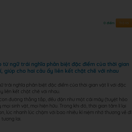
Trả lời
0 điểm
 từ ngữ trái nghĩa phân biệt đặc điểm của thời gian
í, giúp cho hai câu ấy liên kết chặt chẽ với nhau
 trái nghĩa phân biệt đặc điểm của thời gian vật lí với đặc
y liên kết chặt chẽ với nhau.
 một con đường thẳng tắp, đều đặn như một cái máy (tuyệt hảo
mọi sinh vật, mọi hiện hữu. Trong khi đó, thời gian tâm lí lại
n, lúc nhanh lúc chậm với bao nhiêu kỉ niệm nhớ thương về dĩ
tương lai.