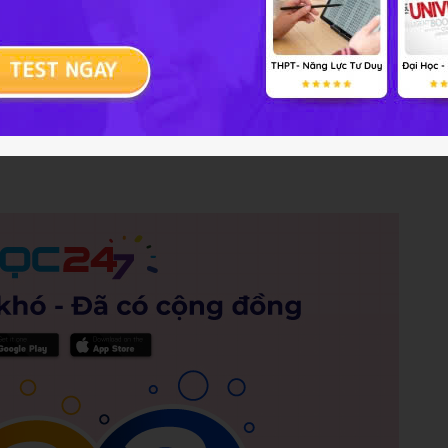
NXB Văn học, Hà Nội, 1970, tr.27-28)
Trả lời
8 điểm