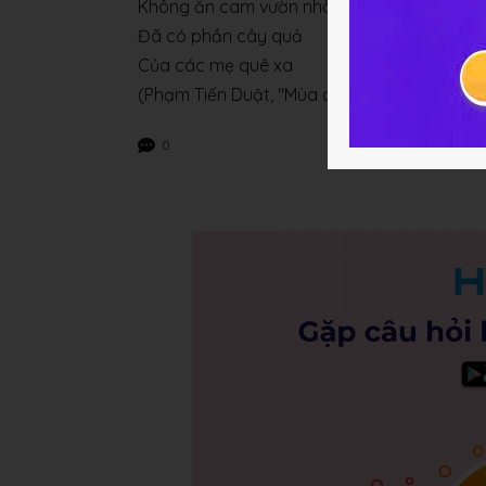
Không ăn cam vườn nhà
Đã có phần cây quả
Của các mẹ quê xa
(Phạm Tiến Duật, "Mùa cam trên đất Nghệ", 
0