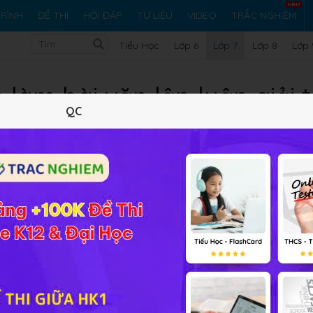
RÌNH
ĐỀ THI
HỎI ĐÁP
TƯ LIỆU
VIDEO
TRẮC NGHIỆM
Tiểu Học
Lớp 6
Lớp 7
Lớp 8
Lớp 
làm bài văn lập luận giải 
QC
Lý thuyết
Soạn bài
224
FAQ
hệ thuật được sử dụng trong dòng thơ sau