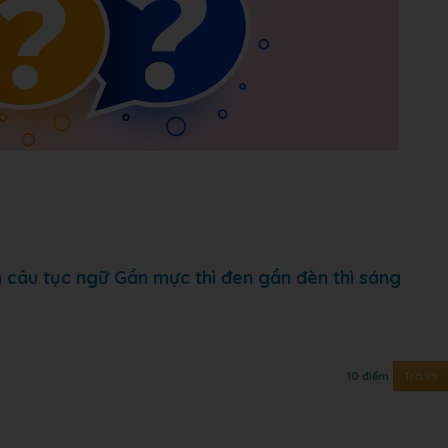
ch câu tục ngữ Gần mực thì đen gần đèn thì sáng
Trả lời
10 điểm