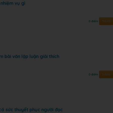
 nhiệm vụ gì
Trả lời
0 điểm
 bài văn lập luận giải thích
Trả lời
0 điểm
có sức thuyết phục người đọc