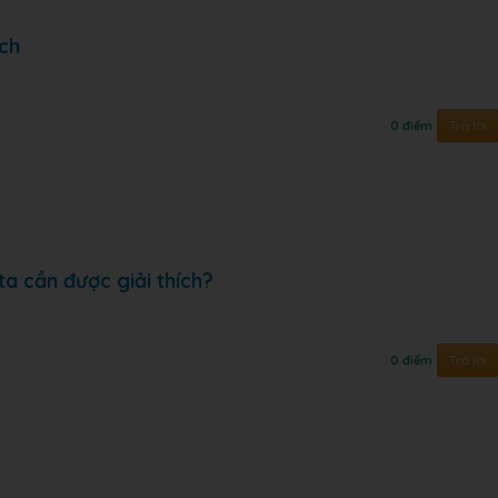
ích
Trả lời
0 điểm
ta cần được giải thích?
Trả lời
0 điểm