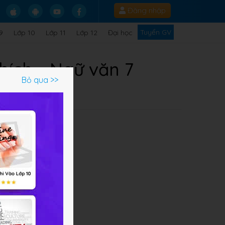
Đăng nhập
Tuyển GV
9
Lớp 10
Lớp 11
Lớp 12
Đại học
thích - Ngữ văn 7
Bỏ qua >>