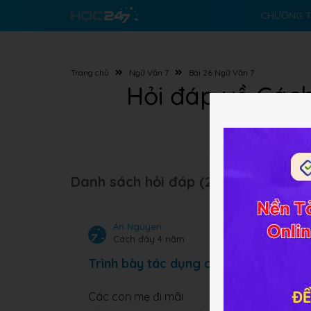
CHƯƠNG T
Trang chủ
Ngữ Văn 7
Bài 26 Ngữ Văn 7
Hỏi đáp về Cách 
Danh sách hỏi đáp (224 câu):
An Nguyen
Cách đây 4 năm
Trình bày tác dụng của biện pháp ng
Các con mẹ đi mãi