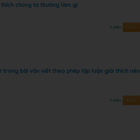
i thích chúng ta thường làm gì
Trả lời
0 điểm
 trong bài văn viết theo phép lập luận giải thích nên
Trả lời
0 điểm