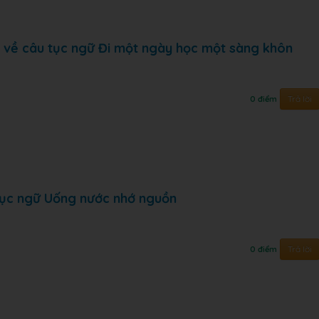
ích về câu tục ngữ Đi một ngày học một sàng khôn
Trả lời
0 điểm
 tục ngữ Uống nước nhớ nguồn
Trả lời
0 điểm