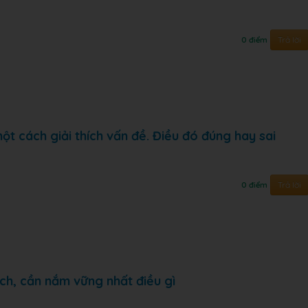
Trả lời
0 điểm
một cách giải thích vấn đề. Điều đó đúng hay sai
Trả lời
0 điểm
ích, cần nắm vững nhất điều gì