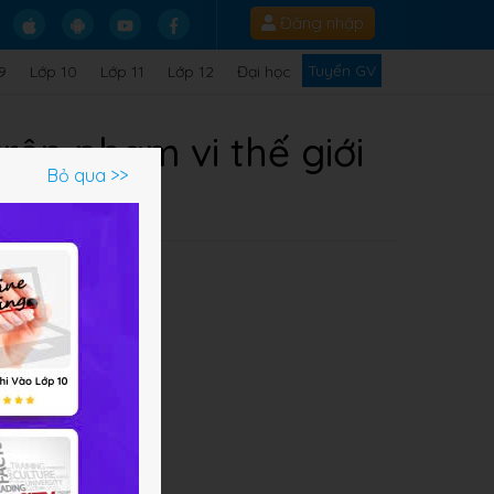
Đăng nhập
Tuyển GV
9
Lớp 10
Lớp 11
Lớp 12
Đại học
trên phạm vi thế giới
Bỏ qua >>
h là
c
 độ
ng