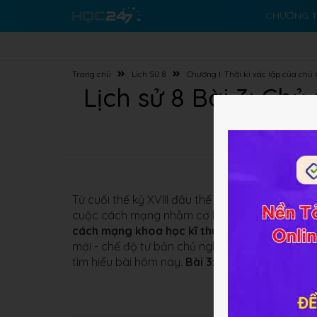
CHƯƠNG T
Trang chủ
Lịch Sử 8
Chương I: Thời kì xác lập của chủ 
Lịch sử 8 Bài 3: Chủ
Từ cuối thế kỷ XVIII đầu thế kỷ XIX, các nước C
cuộc cách mạng nhằm cơ khí hoá nền sản xuất 
cách mạng khoa học kĩ thuật
với
mục đích tạ
mới - chế độ tư bản chủ nghĩa. Cụ thể cuộc
các
tìm hiểu bài hôm nay.
Bài 3: Chủ nghĩa tư bản 