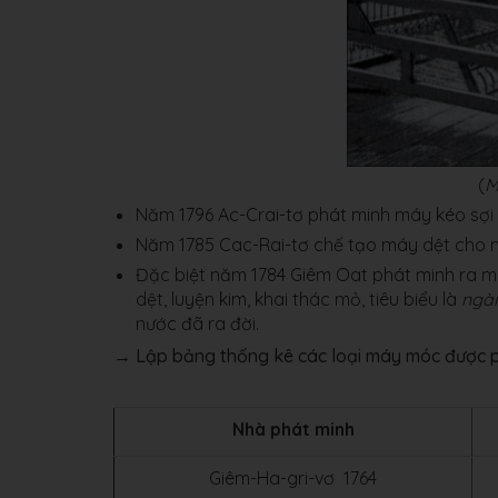
(
M
Năm 1796 Ac-Crai-tơ phát minh máy kéo sợi
Năm 1785 Cac-Rai-tơ chế tạo máy dệt cho n
Đặc biệt năm 1784 Giêm Oat phát minh ra má
dệt, luyện kim, khai thác mỏ, tiêu biểu là
ngàn
nước đã ra đời.
→ Lập bảng thống kê các loại máy móc được ph
Nhà phát minh
Giêm-Ha-gri-vơ 1764