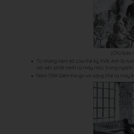
(Chủ bao 
Từ những năm 60 của thế kỷ XVIII, Anh là nư
với việc phát minh ra máy móc trong ngành 
Năm 1764 Giêm-ha-gri-vơ sáng chế ra máy ké