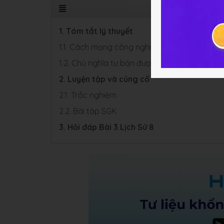
1. Tóm tắt lý thuyết
1.1. Cách mạng công nghiệp
1.2. Chủ nghĩa tư bản được xác lập trên phạm 
2. Luyện tập và củng cố
2.1. Trắc nghiệm
2.2. Bài tập SGK
3. Hỏi đáp Bài 3 Lịch Sử 8