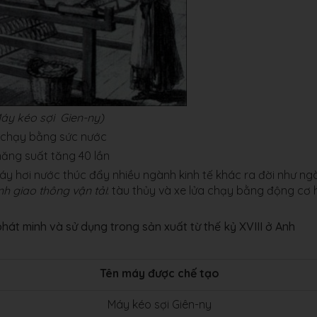
áy kéo sợi Gien-ny)
 chạy bằng sức nước
ăng suất tăng 40 lần
y hơi nước thúc đẩy nhiều ngành kinh tế khác ra đời như ng
h giao thông vận tải
: tàu thủy và xe lửa chạy bằng động cơ 
át minh và sử dụng trong sản xuất từ thế kỷ XVIII ở Anh
Tên máy được chế tạo
Máy kéo sợi Giên-ny