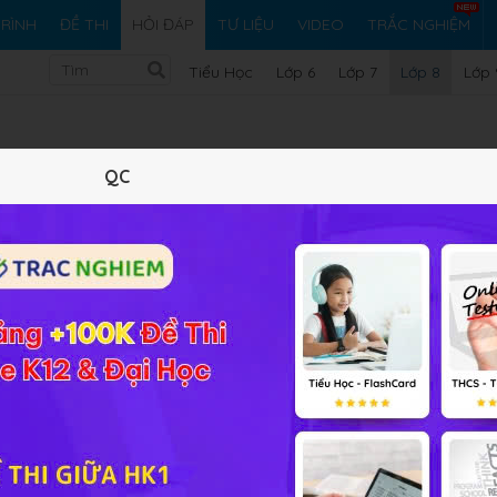
RÌNH
ĐỀ THI
HỎI ĐÁP
TƯ LIỆU
VIDEO
TRẮC NGHIỆM
Tiểu Học
Lớp 6
Lớp 7
Lớp 8
Lớp 
QC
Vi ph
ập Toán 8 Bài 9
bội!