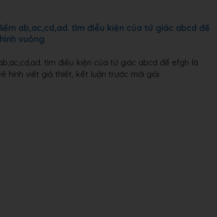
điểm ab,ac,cd,ad. tìm điều kiện của tứ giác abcd để
, hình vuông
ab,ac,cd,ad. tìm điều kiện của tứ giác abcd để efgh là
vẽ hình viết giả thiết, kết luận trước mới giải