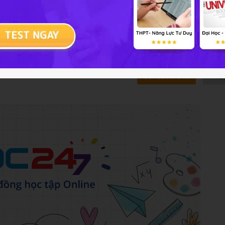
rên 5 lần sẽ bị khóa tài khoản
Gửi câu trả lời
Hủ