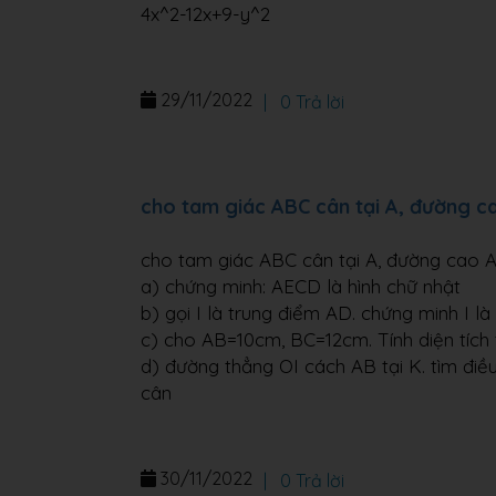
4x^2-12x+9-y^2
29/11/2022
|
0 Trả lời
cho tam giác ABC cân tại A, đường ca
cho tam giác ABC cân tại A, đường cao AD
a) chứng minh: AECD là hình chữ nhật
b) gọi I là trung điểm AD. chứng minh I l
c) cho AB=10cm, BC=12cm. Tính diện tíc
d) đường thẳng OI cách AB tại K. tìm điề
cân
30/11/2022
|
0 Trả lời