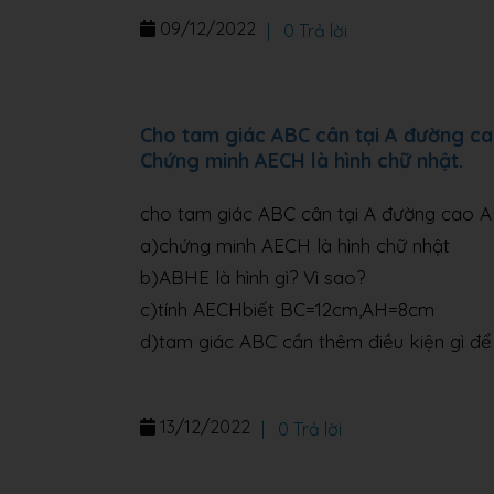
09/12/2022
|
0 Trả lời
Cho tam giác ABC cân tại A đường cao
Chứng minh AECH là hình chữ nhật.
cho tam giác ABC cân tại A đường cao AH
a)chứng minh AECH là hình chữ nhật
b)ABHE là hình gì? Vì sao?
c)tính AECHbiết BC=12cm,AH=8cm
d)tam giác ABC cần thêm điều kiện gì để
13/12/2022
|
0 Trả lời