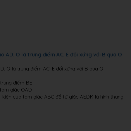
o AD. O là trung điểm AC. E đối xứng với B qua O
. O là trung điểm AC. E đối xứng với B qua O
à trung điểm BE
h tam giác OAD
u kiện của tam giác ABC để tứ giác AEDK là hình thang