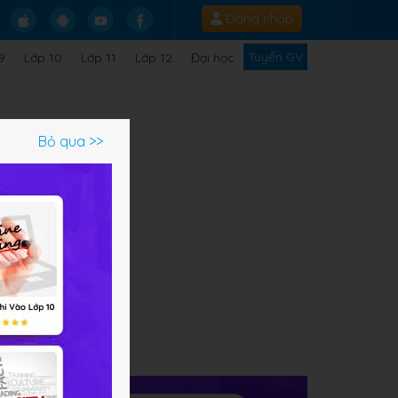
Đăng nhập
Tuyển GV
9
Lớp 10
Lớp 11
Lớp 12
Đại học
Bỏ qua >>
ạm