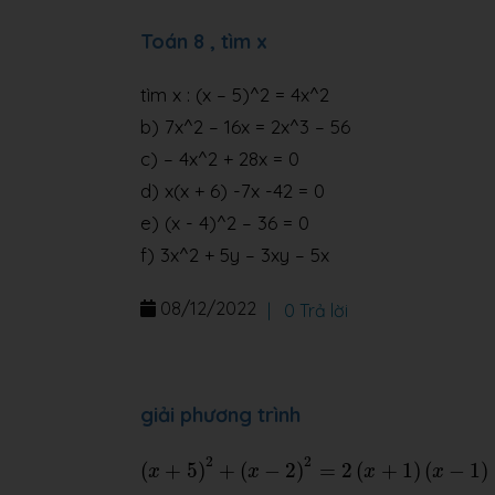
Toán 8 , tìm x
tìm x : (x – 5)^2 = 4x^2
b) 7x^2 – 16x = 2x^3 – 56
c) – 4x^2 + 28x = 0
d) x(x + 6) -7x -42 = 0
e) (x - 4)^2 – 36 = 0
f) 3x^2 + 5y – 3xy – 5x
08/12/2022
|
0 Trả lời
giải phương trình
(
x
+
5
)
2
+
(
x
−
2
)
2
=
2
(
x
+
1
)
(
x
−
1
)
2
2
(
+
5
)
+
(
−
2
)
=
2
(
+
1
)
(
−
1
)
x
x
x
x