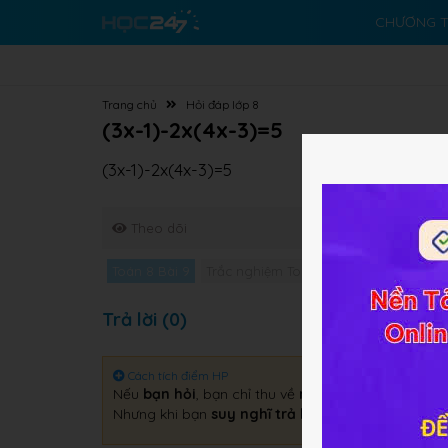
CHƯƠNG T
Trang chủ
Hỏi đáp lớp 8
(3x-1)-2x(4x-3)=5
(3x-1)-2x(4x-3)=5
Theo dõi
Toán 8 Bài 9
Trắc nghiệm Toán 8 Bài 9
Giải bài t
Trả lời (0)
Cách tích điểm HP
Nếu
bạn hỏi
, bạn chỉ thu về
một câu trả lời
.
Nhưng khi bạn
suy nghĩ trả lời
, bạn sẽ thu về
gấp 