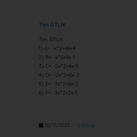
Tìm GTLN:
Tìm GTLN:
1) A= -x^2+4x+4
2) B= -x^2+6x-1
3) C= -2x^2+4x-5
4) D= -2x^2+8x-2
5) E= -3x^2+6x-2
6) F= -3x^2+2x-1
30/11/2022
|
0 Trả lời