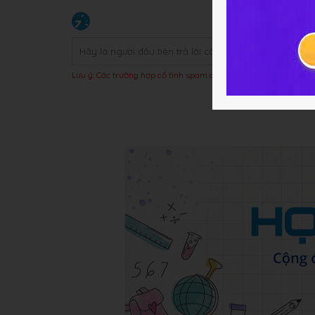
Lưu ý: Các trường hợp cố tình spam câu trả lời hoặc bị báo xấu t