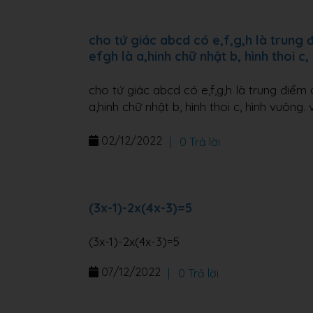
cho tứ giác abcd có e,f,g,h là trung 
efgh là a,hinh chữ nhật b, hình thoi c
cho tứ giác abcd có e,f,g,h là trung điểm 
a,hinh chữ nhật b, hình thoi c, hình vuông. 
02/12/2022
|
0 Trả lời
(3x-1)-2x(4x-3)=5
(3x-1)-2x(4x-3)=5
07/12/2022
|
0 Trả lời