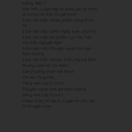
tưởng, đạo lí
Văn mẫu Luyện tập sử dụng yếu tố miêu
tả trong văn bản thuyết minh
6 bài văn mẫu về tác phẩm Lặng lẽ Sa
Pa
5 bài văn mẫu Cảnh ngày xuân chọn lọc
5 bài văn mẫu tác phẩm Lục Vân Tiên
cứu Kiều Nguyệt Nga
8 bài văn mẫu Chuyện người con gái
Nam Xương
5 bài văn mẫu về Kiều ở lầu Ngưng Bích
Phong cách Hồ Chí Minh
Các phương châm hội thoại
Chị em Thúy Kiều
Tiếng Anh Lớp 9 Unit 2
Chuyện người con gái Nam Xương
Tiếng Anh Lớp 9 Unit 1
Video Toán NC lớp 9- Luyện thi vào lớp
10 Chuyên Toán