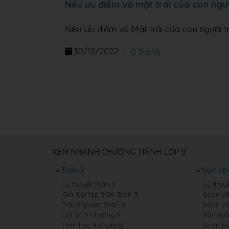
Nêu ưu điểm và mặt trái của con ngườ
Nêu Ưu điểm và Mặt trái của con người tr
30/12/2022
|
0 Trả lời
XEM NHANH CHƯƠNG TRÌNH LỚP 9
Toán 9
Ngữ văn
Lý thuyết Toán 9
Lý thuy
Giải bài tập SGK Toán 9
Soạn vă
Trắc nghiệm Toán 9
Soạn vă
Đại số 9 Chương 1
Văn mẫ
Hình học 9 Chương 1
Soạn bà