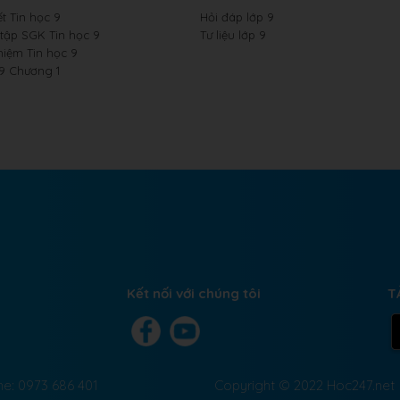
t Tin học 9
Hỏi đáp lớp 9
 tập SGK Tin học 9
Tư liệu lớp 9
hiệm Tin học 9
 9 Chương 1
Kết nối với chúng tôi
T
ne: 0973 686 401
Copyright © 2022 Hoc247.net