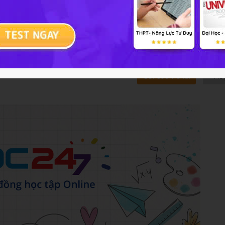
rên 5 lần sẽ bị khóa tài khoản
Gửi câu trả lời
Hủ