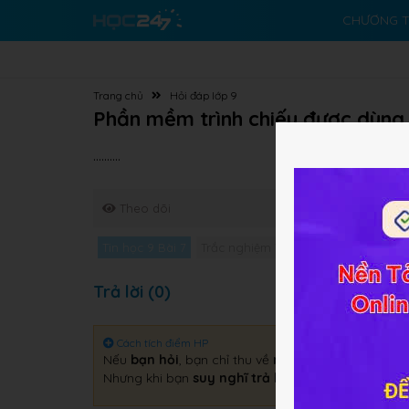
CHƯƠNG T
Trang chủ
Hỏi đáp lớp 9
Phần mềm trình chiếu được dùng 
..........
Theo dõi
Tin học 9 Bài 7
Trắc nghiệm Tin học 9 Bài 7
Giải b
Trả lời (0)
Cách tích điểm HP
Nếu
bạn hỏi
, bạn chỉ thu về
một câu trả lời
.
Nhưng khi bạn
suy nghĩ trả lời
, bạn sẽ thu về
gấp 