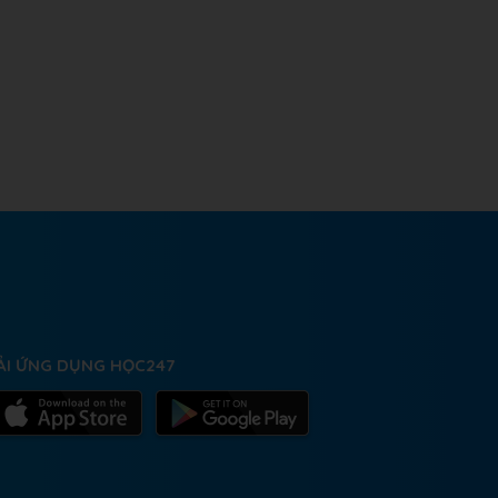
ẢI ỨNG DỤNG HỌC247