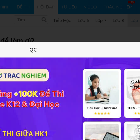
RÌNH
ĐỀ THI
HỎI ĐÁP
TƯ LIỆU
VIDEO
TRẮC NGHIỆM
Tiểu Học
Lớp 6
Lớp 7
Lớp 8
Lớp 
để làm gì?
QC
Vi ph
ài tập Tin học 9 Bài 7
bội!