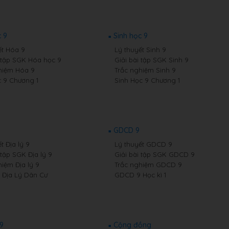
 9
Sinh học 9
ết Hóa 9
Lý thuyết Sinh 9
i tập SGK Hóa học 9
Giải bài tập SGK Sinh 9
hiệm Hóa 9
Trắc nghiệm Sinh 9
 9 Chương 1
Sinh Học 9 Chương 1
GDCD 9
t Địa lý 9
Lý thuyết GDCD 9
 tập SGK Địa lý 9
Giải bài tập SGK GDCD 9
hiệm Địa lý 9
Trắc nghiệm GDCD 9
9 Địa Lý Dân Cư
GDCD 9 Học kì 1
 9
Cộng đồng