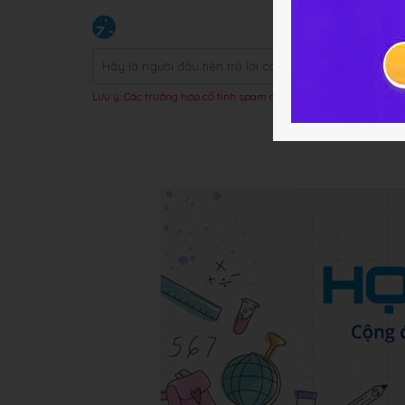
Lưu ý: Các trường hợp cố tình spam câu trả lời hoặc bị báo xấu t