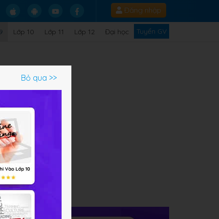
Đăng nhập
Tuyển GV
9
Lớp 10
Lớp 11
Lớp 12
Đại học
Bỏ qua >>
ạm