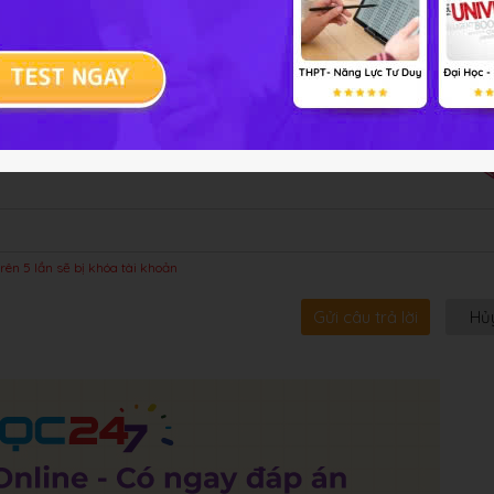
bội!
rên 5 lần sẽ bị khóa tài khoản
Gửi câu trả lời
Hủ