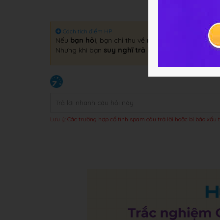
Cách tích điểm HP
Nếu
bạn hỏi
, bạn chỉ thu về
một câu trả lời
.
Nhưng khi bạn
suy nghĩ trả lời
, bạn sẽ thu về
gấp 
Lưu ý: Các trường hợp cố tình spam câu trả lời hoặc bị báo xấu t