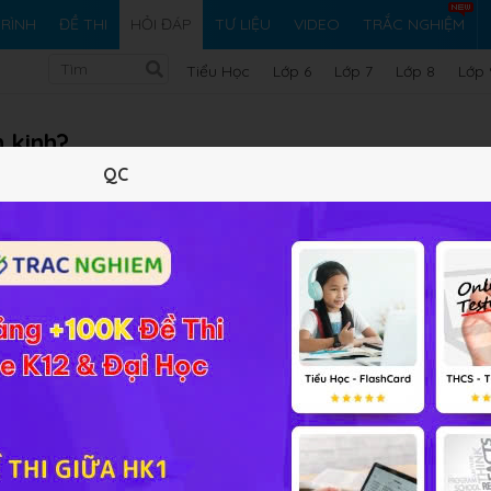
RÌNH
ĐỀ THI
HỎI ĐÁP
TƯ LIỆU
VIDEO
TRẮC NGHIỆM
Tiểu Học
Lớp 6
Lớp 7
Lớp 8
Lớp 
n kinh?
QC
Vi ph
Giải bài tập Sinh học 11 Bài 29
ế hoạt động