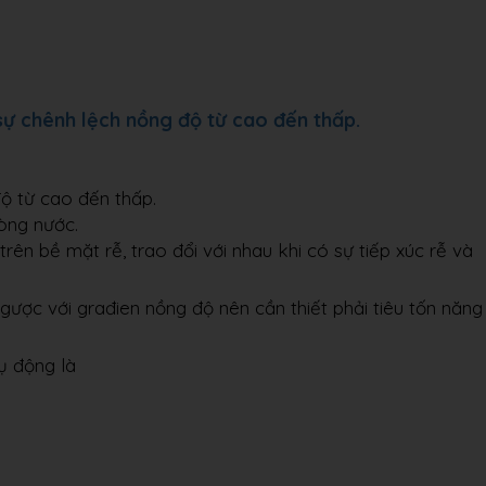
sự chênh lệch nồng độ từ cao đến thấp.
ộ từ cao đến thấp.
òng nước.
ên bề mặt rễ, trao đổi với nhau khi có sự tiếp xúc rễ và
gược với građien nồng độ nên cần thiết phải tiêu tốn năng
ụ động là