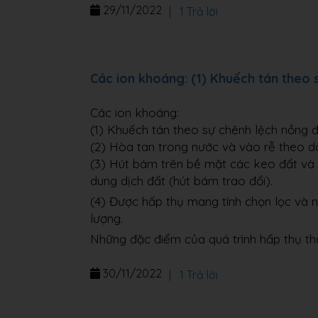
29/11/2022
|
1 Trả lời
Các ion khoáng: (1) Khuếch tán theo 
Các ion khoáng:
(1) Khuếch tán theo sự chênh lệch nồng đ
(2) Hòa tan trong nước và vào rễ theo d
(3) Hút bám trên bề mặt các keo đất và tr
dung dịch đất (hút bám trao đổi).
(4) Được hấp thụ mang tính chọn lọc và n
lượng.
Những đặc điểm của quá trình hấp thụ th
30/11/2022
|
1 Trả lời