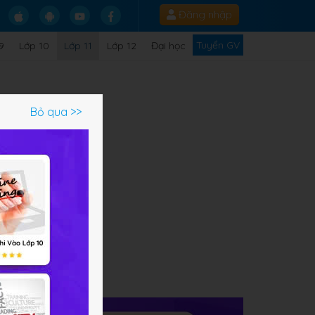
Đăng nhập
Tuyển GV
9
Lớp 10
Lớp 11
Lớp 12
Đại học
Bỏ qua >>
ạm