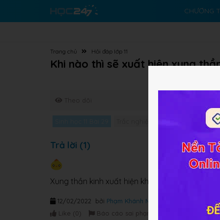
CHƯƠNG T
Trang chủ
Hỏi đáp lớp 11
Khi nào thì sẽ xuất hiện xung thầ
Theo dõi
Sinh học 11 Bài 29
Trắc nghiệm Sinh học 11 Bài 29
Trả lời (1)
Xung thần kinh xuất hiện khi xuất hiện điện th
12/02/2022
bởi
Phạm Khánh Ngọc
Like (
0
)
Báo cáo sai phạm