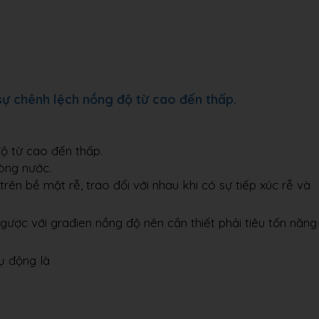
sự chênh lệch nồng độ từ cao đến thấp.
ộ từ cao đến thấp.
òng nước.
ên bề mặt rễ, trao đổi với nhau khi có sự tiếp xúc rễ và
gược với građien nồng độ nên cần thiết phải tiêu tốn năng
ụ động là