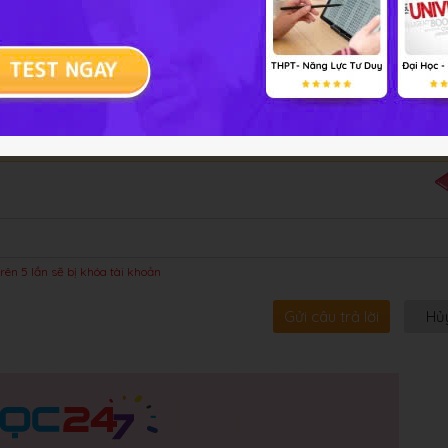
bội!
rên 5 lần sẽ bị khóa tài khoản
Gửi câu trả lời
Hủ