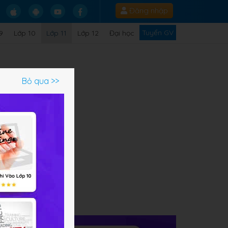
Đăng nhập
Tuyển GV
9
Lớp 10
Lớp 11
Lớp 12
Đại học
Bỏ qua >>
ạm