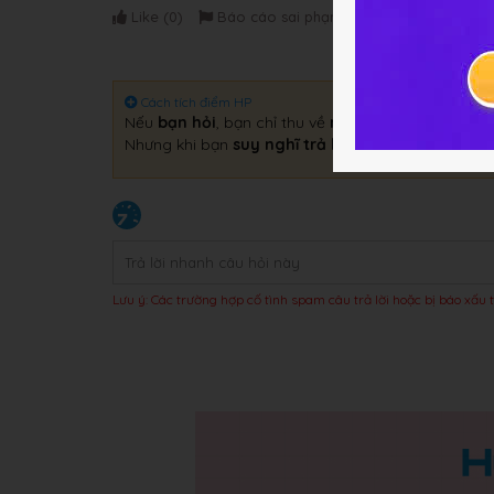
Like (
0
)
Báo cáo sai phạm
Cách tích điểm HP
Nếu
bạn hỏi
, bạn chỉ thu về
một câu trả lời
.
Nhưng khi bạn
suy nghĩ trả lời
, bạn sẽ thu về
gấp 
Lưu ý: Các trường hợp cố tình spam câu trả lời hoặc bị báo xấu t