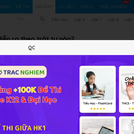
RÌNH
ĐỀ THI
HỎI ĐÁP
TƯ LIỆU
VIDEO
TRẮC NGHIỆM
Tiểu Học
Lớp 6
Lớp 7
Lớp 8
Lớp 
iễn ra theo trật tự nào?
QC
 trật tự nào?
Vi ph
Giải bài tập Sinh học 11 Bài 20
 khiển
-
Bộ phận thực hiện
-
Bộ phận tiếp nhận kích thích.