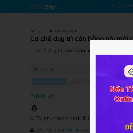
CHƯƠNG T
Trang chủ
Hỏi đáp lớp 11
Cơ chế duy trì cân bằng nội môi d
Cơ chế duy trì cân bằng nội môi diễn ra theo
Theo dõi
Sinh học 11 Bài 20
Trắc nghiệm Sinh học 11 Bài 20
Trả lời (1)
a/ Bộ phận tiếp nhận kích thích
-
Bộ phận điều
22/09/2018
bởi
Văn Thị Xiêm