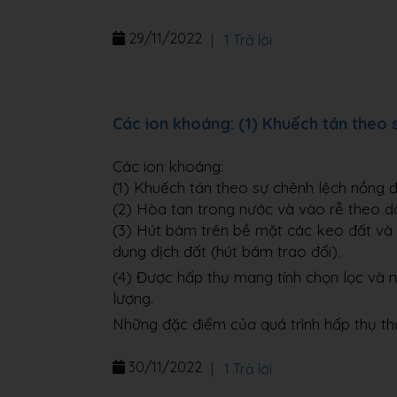
29/11/2022
|
1 Trả lời
Các ion khoáng: (1) Khuếch tán theo 
Các ion khoáng:
(1) Khuếch tán theo sự chênh lệch nồng đ
(2) Hòa tan trong nước và vào rễ theo d
(3) Hút bám trên bề mặt các keo đất và tr
dung dịch đất (hút bám trao đổi).
(4) Được hấp thụ mang tính chọn lọc và n
lượng.
Những đặc điểm của quá trình hấp thụ th
30/11/2022
|
1 Trả lời