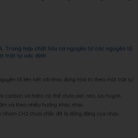
A. Trong hợp chất hữu cơ nguyên tử các nguyên tố
t trật tự xác định
guyên tố liên kết với nhau đúng hóa trị theo một trật tự
a cacbon và hidro có thể chứa axit, nito, lưu huỳnh…
hậm và theo nhiều hướng khác nhau
ều nhóm CH2 chưa chắc đã là đồng đẳng của nhau