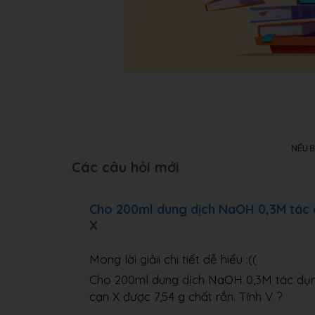
Các câu hỏi mới
Cho 200ml dung dịch NaOH 0,3M tác 
X
Mong lời giảii chi tiết dễ hiểu :((
Cho 200ml dung dịch NaOH 0,3M tác dụn
cạn X được 7,54 g chất rắn. Tính V ?