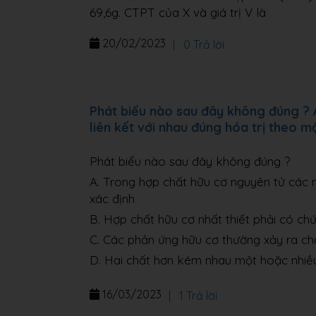
69,6g. CTPT của X và giá trị V là
20/02/2023
|
0 Trả lời
Phát biểu nào sau đây không đúng ? 
liên kết với nhau đúng hóa trị theo mộ
Phát biểu nào sau đây không đúng ?
A. Trong hợp chất hữu cơ nguyên tử các n
xác định
B. Hợp chất hữu cơ nhất thiết phải có chứ
C. Các phản ứng hữu cơ thường xảy ra c
D. Hai chất hơn kém nhau một hoặc nhi
16/03/2023
|
1 Trả lời