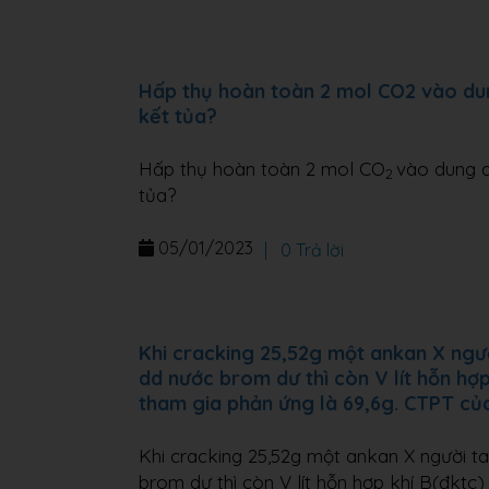
Hấp thụ hoàn toàn 2 mol CO2 vào du
kết tủa?
Hấp thụ hoàn toàn 2 mol CO
vào dung 
2
tủa?
05/01/2023
|
0 Trả lời
Khi cracking 25,52g một ankan X người
dd nước brom dư thì còn V lít hỗn hợp
tham gia phản ứng là 69,6g. CTPT của 
Khi cracking 25,52g một ankan X người ta 
brom dư thì còn V lít hỗn hợp khí B(đktc)