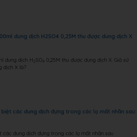
200ml dung dịch H2SO4 0,25M thu được dung dịch X
l dung dịch H
SO
0,25M thu được dung dịch X. Giả sử
2
4
 dịch X là?
iệt các dung dịch đựng trong các lọ mất nhãn sau:
 các dung dịch đựng trong các lọ mất nhãn sau