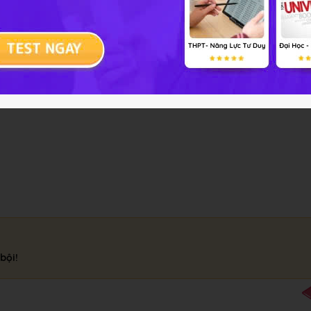
(NO
)
+ NH
NO
+ H
O
3
2
4
3
2
O
O
2
bội!