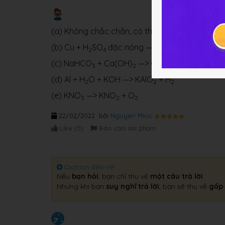
(a) Không chắc chắn, có thể Mg + HNO
—> Mg
3
(b) Cu + H
SO
đặc nóng —> CuSO
+ SO
+ H
2
4
4
2
2
(c) NaHCO
+ Ca(OH)
—> CaCO
+ NaOH + H
3
2
3
(d) Al + H
O + KOH —> KAlO
+ H
2
2
2
(e) KNO
—> KNO
+ O
3
2
2
22/02/2022
bởi
Nguyen Phuc
Like (
0
)
Báo cáo sai phạm
Cách tích điểm HP
Nếu
bạn hỏi
, bạn chỉ thu về
một câu trả lời
.
Nhưng khi bạn
suy nghĩ trả lời
, bạn sẽ thu về
gấp 