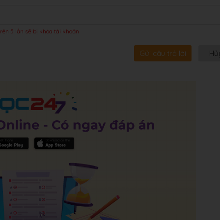
rên 5 lần sẽ bị khóa tài khoản
Gửi câu trả lời
Hủ