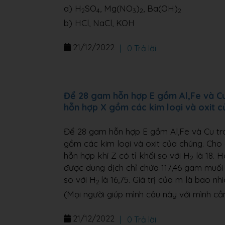
a) H
SO
, Mg(NO
)
, Ba(OH)
2
4
3
2
2
b) HCl, NaCl, KOH
21/12/2022
|
0 Trả lời
Để 28 gam hỗn hợp E gồm Al,Fe và Cu
hỗn hợp X gồm các kim loại và oxit 
Để 28 gam hỗn hợp E gồm Al,Fe và Cu tr
gồm các kim loại và oxit của chúng. Cho 
hỗn hợp khí Z có tỉ khối so với H
là 18. 
2
được dung dịch chỉ chứa 117,46 gam muối 
so với H
là 16,75. Giá trị của m là bao nh
2
(Mọi người giúp mình câu này với mình cầ
21/12/2022
|
0 Trả lời