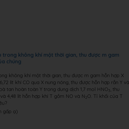
 trong không khí một thời gian, thu được m gam
của chúng
ong không khí một thời gian, thu được m gam hỗn hợp X
6,72 lít khí CO qua X nung nóng, thu được hỗn hợp rắn Y v
Hoà tan hoàn toàn Y trong dung dịch 1,7 mol HNO
, thu
3
và 4,48 lít hỗn hợp khí T gồm NO và N
O. Tỉ khối của T
2
iêu?
n gấp ạ)