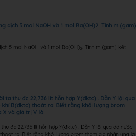
ng dịch 5 mol NaOH và 1 mol Ba(OH)2. Tính m (gam)
dịch 5 mol NaOH và 1 mol Ba(OH)
. Tính m (gam) kết
2
 ta thu đc 22,736 lít hỗn hợp Y(đktc) . Dẫn Y lội qua
 khí B(đktc) thoát ra. Biết rằng khối lượng brom
X và giá trị V là
thu đc 22,736 lít hỗn hợp Y(đktc) . Dẫn Y lội qua dd nước
 thoát ra. Biết rằng khối lượng brom tham gia phản ứng là