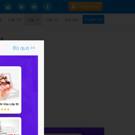
Đăng nhập
Tuyển GV
9
Lớp 10
Lớp 11
Lớp 12
Đại học
ư.
Bỏ qua >>
ạm