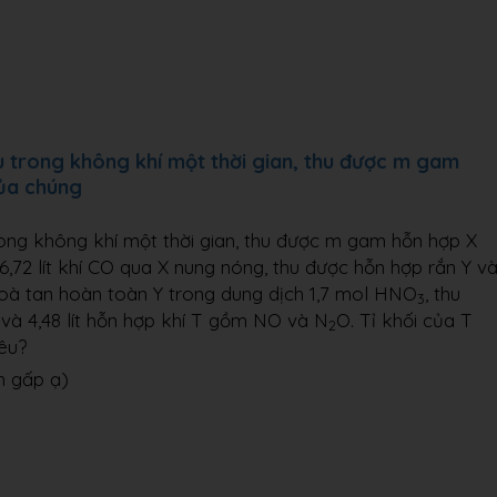
 trong không khí một thời gian, thu được m gam
của chúng
ong không khí một thời gian, thu được m gam hỗn hợp X
6,72 lít khí CO qua X nung nóng, thu được hỗn hợp rắn Y v
Hoà tan hoàn toàn Y trong dung dịch 1,7 mol HNO
, thu
3
và 4,48 lít hỗn hợp khí T gồm NO và N
O. Tỉ khối của T
2
iêu?
n gấp ạ)