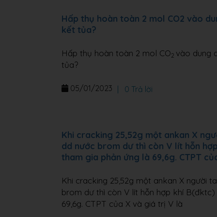
Hấp thụ hoàn toàn 2 mol CO2 vào du
kết tủa?
Hấp thụ hoàn toàn 2 mol CO
vào dung 
2
tủa?
05/01/2023
|
0 Trả lời
Khi cracking 25,52g một ankan X người
dd nước brom dư thì còn V lít hỗn hợp
tham gia phản ứng là 69,6g. CTPT của 
Khi cracking 25,52g một ankan X người ta 
brom dư thì còn V lít hỗn hợp khí B(đktc)
69,6g. CTPT của X và giá trị V là