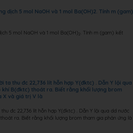
ng dịch 5 mol NaOH và 1 mol Ba(OH)2. Tính m (gam)
dịch 5 mol NaOH và 1 mol Ba(OH)
. Tính m (gam) kết
2
 ta thu đc 22,736 lít hỗn hợp Y(đktc) . Dẫn Y lội qua
 khí B(đktc) thoát ra. Biết rằng khối lượng brom
X và giá trị V là
thu đc 22,736 lít hỗn hợp Y(đktc) . Dẫn Y lội qua dd nước
 thoát ra. Biết rằng khối lượng brom tham gia phản ứng là