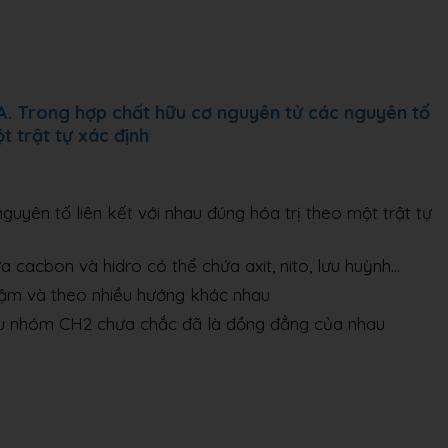
A. Trong hợp chất hữu cơ nguyên tử các nguyên tố
t trật tự xác định
guyên tố liên kết với nhau đúng hóa trị theo một trật tự
a cacbon và hidro có thể chứa axit, nito, lưu huỳnh…
hậm và theo nhiều hướng khác nhau
ều nhóm CH2 chưa chắc đã là đồng đẳng của nhau