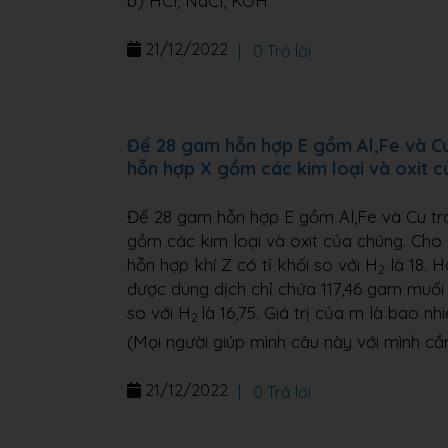
b) HCl, NaCl, KOH
21/12/2022
|
0 Trả lời
Để 28 gam hỗn hợp E gồm Al,Fe và Cu
hỗn hợp X gồm các kim loại và oxit 
Để 28 gam hỗn hợp E gồm Al,Fe và Cu tr
gồm các kim loại và oxit của chúng. Cho 
hỗn hợp khí Z có tỉ khối so với H
là 18. 
2
được dung dịch chỉ chứa 117,46 gam muối 
so với H
là 16,75. Giá trị của m là bao nh
2
(Mọi người giúp mình câu này với mình cầ
21/12/2022
|
0 Trả lời