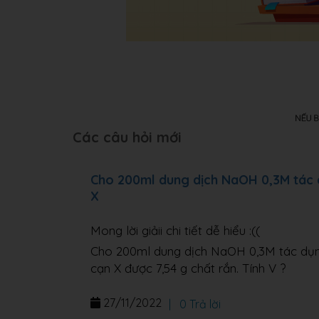
Các câu hỏi mới
Cho 200ml dung dịch NaOH 0,3M tác 
X
Mong lời giảii chi tiết dễ hiểu :((
Cho 200ml dung dịch NaOH 0,3M tác dụn
cạn X được 7,54 g chất rắn. Tính V ?
27/11/2022
|
0 Trả lời