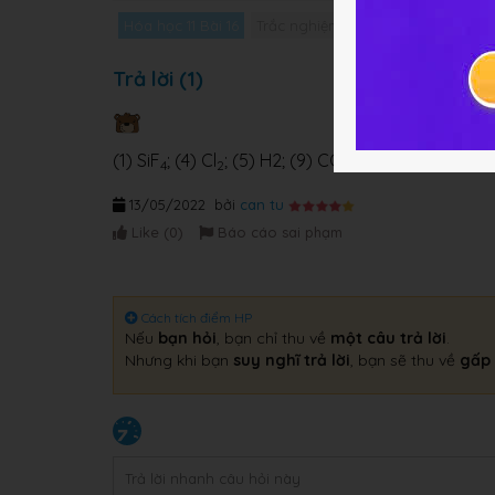
Hóa học 11 Bài 16
Trắc nghiệm Hóa học 11 Bài 16
Gi
Trả lời (1)
(1) SiF
; (4) Cl
; (5) H2; (9) CO; (10)CO
4
2
2
13/05/2022
bởi
can tu
Like (
0
)
Báo cáo sai phạm
Cách tích điểm HP
Nếu
bạn hỏi
, bạn chỉ thu về
một câu trả lời
.
Nhưng khi bạn
suy nghĩ trả lời
, bạn sẽ thu về
gấp 