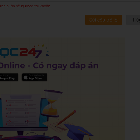
rên 5 lần sẽ bị khóa tài khoản
Gửi câu trả lời
Hủ