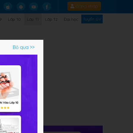
Đăng nhập
Tuyển GV
9
Lớp 10
Lớp 11
Lớp 12
Đại học
Bỏ qua >>
ạm