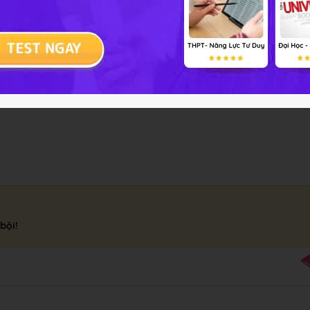
ải bài tập Hóa học 11 Bài 16
bội!