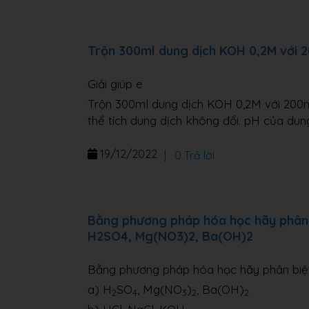
Trộn 300ml dung dịch KOH 0,2M với 
Giải giúp e
Trộn 300ml dung dịch KOH 0,2M với 200m
thể tích dung dịch không đổi. pH của dung
19/12/2022
|
0 Trả lời
Bằng phương pháp hóa học hãy phân b
H2SO4, Mg(NO3)2, Ba(OH)2
Bằng phương pháp hóa học hãy phân biệt
a) H
SO
, Mg(NO
)
, Ba(OH)
2
4
3
2
2