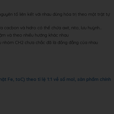
guyên tố liên kết với nhau đúng hóa trị theo một trật tự
a cacbon và hidro có thể chứa axit, nito, lưu huỳnh…
hậm và theo nhiều hướng khác nhau
ều nhóm CH2 chưa chắc đã là đồng đẳng của nhau
ặt Fe, toC) theo tỉ lệ 1:1 về số mol, sản phẩm chính