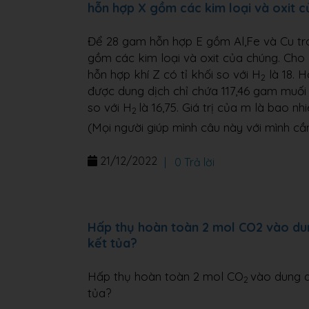
hỗn hợp X gồm các kim loại và oxit 
Để 28 gam hỗn hợp E gồm Al,Fe và Cu tr
gồm các kim loại và oxit của chúng. Cho 
hỗn hợp khí Z có tỉ khối so với H
là 18. 
2
được dung dịch chỉ chứa 117,46 gam muối 
so với H
là 16,75. Giá trị của m là bao nh
2
(Mọi người giúp mình câu này với mình cầ
21/12/2022
|
0 Trả lời
Hấp thụ hoàn toàn 2 mol CO2 vào du
kết tủa?
Hấp thụ hoàn toàn 2 mol CO
vào dung 
2
tủa?