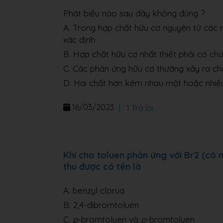
Phát biểu nào sau đây không đúng ?
A. Trong hợp chất hữu cơ nguyên tử các n
xác định
B. Hợp chất hữu cơ nhất thiết phải có chứ
C. Các phản ứng hữu cơ thường xảy ra c
D. Hai chất hơn kém nhau một hoặc nhi
16/03/2023
|
1 Trả lời
Khi cho toluen phản ứng với Br2 (có m
thu được có tên là
A. benzyl clorua
B. 2,4-đibromtoluen
C.
p
-bromtoluen và
o
-bromtoluen