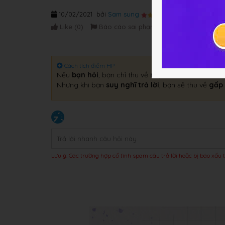
10/02/2021
bởi
Sam sung
Like (
0
)
Báo cáo sai phạm
Cách tích điểm HP
Nếu
bạn hỏi
, bạn chỉ thu về
một câu trả lời
.
Nhưng khi bạn
suy nghĩ trả lời
, bạn sẽ thu về
gấp 
Lưu ý: Các trường hợp cố tình spam câu trả lời hoặc bị báo xấu t