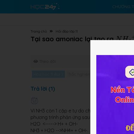
CHƯƠNG T
Trang chủ
Hỏi đáp lớp 11
N
H
4
Tại sao amoniac lại tạo ra
N
H
4
Theo dõi
Hóa học 11 Bài 7
Trắc nghiệm Hóa học 11 Bài 7
Giả
Trả lời (1)
Vì NH3 còn 1 cặp e tự do chưa liên kết, H+ của
phương trình phản ứng sau:
H2O <-----> H+ + OH-
NH3 + H2O -->NH4+ + OH-.