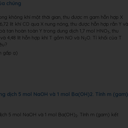
của chúng
ong không khí một thời gian, thu được m gam hỗn hợp X
6,72 lít khí CO qua X nung nóng, thu được hỗn hợp rắn Y v
Hoà tan hoàn toàn Y trong dung dịch 1,7 mol HNO
, thu
3
và 4,48 lít hỗn hợp khí T gồm NO và N
O. Tỉ khối của T
2
iêu?
n gấp ạ)
ng dịch 5 mol NaOH và 1 mol Ba(OH)2. Tính m (gam)
dịch 5 mol NaOH và 1 mol Ba(OH)
. Tính m (gam) kết
2