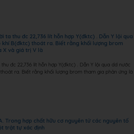
 ta thu đc 22,736 lít hỗn hợp Y(đktc) . Dẫn Y lội qua
 khí B(đktc) thoát ra. Biết rằng khối lượng brom
X và giá trị V là
thu đc 22,736 lít hỗn hợp Y(đktc) . Dẫn Y lội qua dd nước
 thoát ra. Biết rằng khối lượng brom tham gia phản ứng là
A. Trong hợp chất hữu cơ nguyên tử các nguyên tố
t trật tự xác định