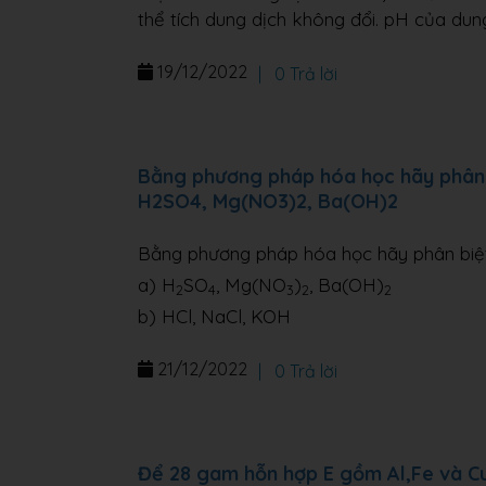
thể tích dung dịch không đổi. pH của dung
19/12/2022
|
0 Trả lời
Bằng phương pháp hóa học hãy phân b
H2SO4, Mg(NO3)2, Ba(OH)2
Bằng phương pháp hóa học hãy phân biệt
a) H
SO
, Mg(NO
)
, Ba(OH)
2
4
3
2
2
b) HCl, NaCl, KOH
21/12/2022
|
0 Trả lời
Để 28 gam hỗn hợp E gồm Al,Fe và Cu