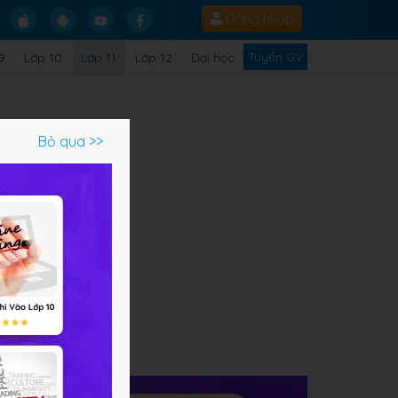
Đăng nhập
Tuyển GV
9
Lớp 10
Lớp 11
Lớp 12
Đại học
Bỏ qua >>
ạm