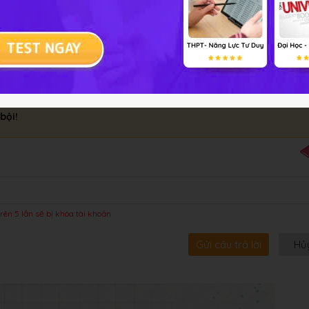
bội!
rên 5 lần sẽ bị khóa tài khoản
Gửi câu trả lời
Hủ