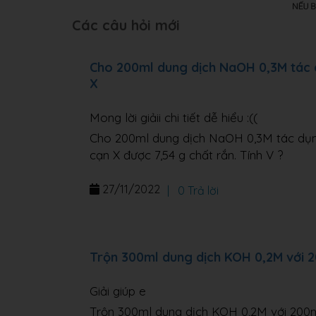
Các câu hỏi mới
Cho 200ml dung dịch NaOH 0,3M tác 
X
Mong lời giảii chi tiết dễ hiểu :((
Cho 200ml dung dịch NaOH 0,3M tác dụn
cạn X được 7,54 g chất rắn. Tính V ?
27/11/2022
|
0 Trả lời
Trộn 300ml dung dịch KOH 0,2M với 
Giải giúp e
Trộn 300ml dung dịch KOH 0,2M với 200m