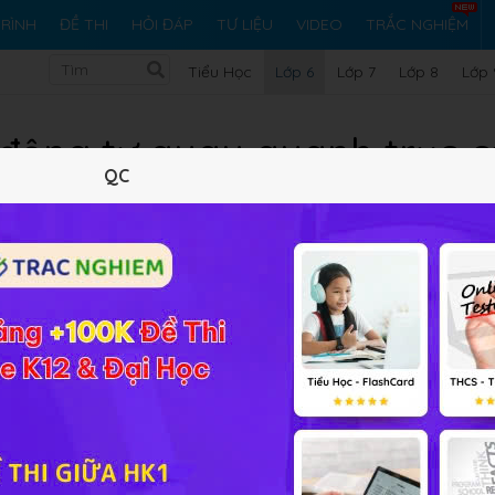
RÌNH
ĐỀ THI
HỎI ĐÁP
TƯ LIỆU
VIDEO
TRẮC NGHIỆM
Tiểu Học
Lớp 6
Lớp 7
Lớp 8
Lớp 
ận động tự quay quanh trục c
QC
quả
Lý thuyết
5
Trắc nghiệm
17
BT SGK
161
FAQ
y đêm kế tiếp nhau liên tục và làm lệch hướng của các Vật
iểu hiện tượng đó mời các em cùng tìm hiểu:
Bài 7: Sự vận đ
ả