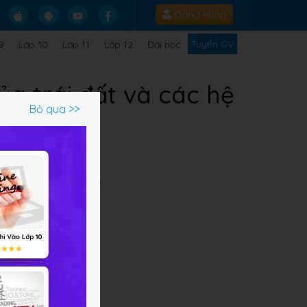
Đăng nhập
Tuyển GV
9
Lớp 10
Lớp 11
Lớp 12
Đại học
ủa trái đất và các hệ
Bỏ qua >>
ộng