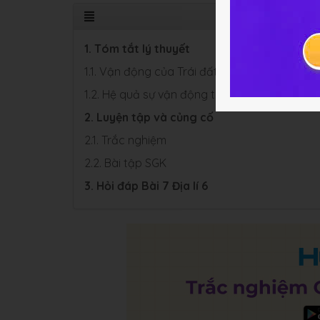
1. Tóm tắt lý thuyết
1.1. Vận động của Trái đất quanh trục
1.2. Hệ quả sự vận động tự quay quanh trục 
2. Luyện tập và củng cố
2.1. Trắc nghiệm
2.2. Bài tập SGK
3. Hỏi đáp Bài 7 Địa lí 6