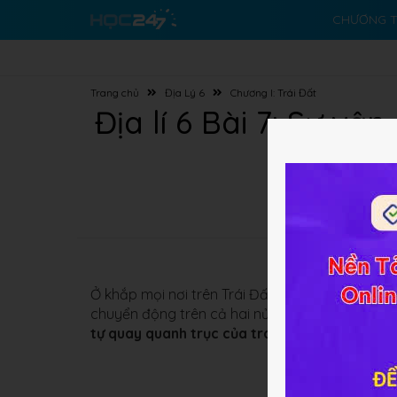
CHƯƠNG T
Trang chủ
Địa Lý 6
Chương I: Trái Đất
Địa lí 6 Bài 7: Sự v
Ở khắp mọi nơi trên Trái Đất có hiện tượng ngà
chuyển động trên cả hai nửa cầu. Vậy để tìm h
tự quay quanh trục của trái đất và các hệ qu