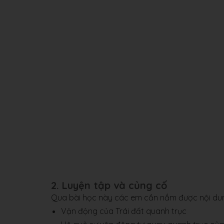
2. Luyện tập và củng cố
Qua bài học này các em cần nắm được nội du
Vận động của Trái đất quanh trục