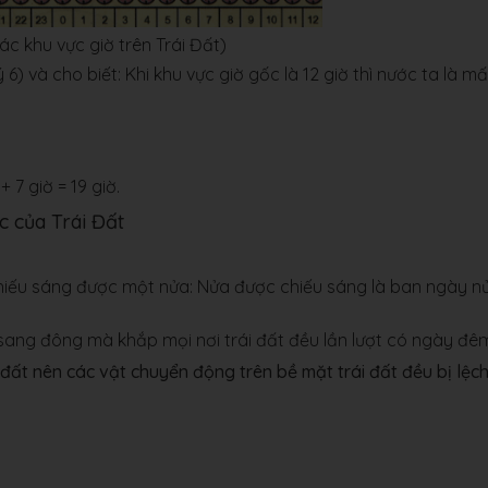
ác khu vực giờ trên Trái Đất)
6) và cho biết: Khi khu vực giờ gốc là 12 giờ thì nước ta là m
+ 7 giờ = 19 giờ.
c của Trái Đất
 chiếu sáng được một nửa: Nửa được chiếu sáng là ban ngày n
 sang đông mà khắp mọi nơi trái đất đều lần lượt có ngày đê
đất nên các vật chuyển động trên bề mặt trái đất đều bị lệc