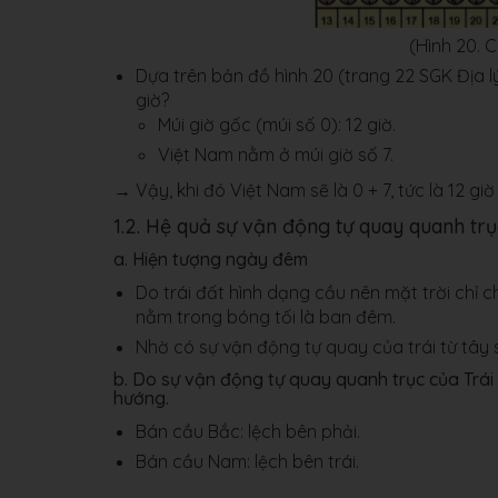
(Hình 20. C
Dựa trên bản đồ hình 20 (trang 22 SGK Địa lý 
giờ?
Múi giờ gốc (múi số 0): 12 giờ.
Việt Nam nằm ở múi giờ số 7.
→ Vậy, khi đó Việt Nam sẽ là 0 + 7, tức là 12 giờ 
1.2. Hệ quả sự vận động tự quay quanh trụ
a. Hiện tượng ngày đêm
Do trái đất hình dạng cầu nên mặt trời chỉ
nằm trong bóng tối là ban đêm.
Nhờ có sự vận động tự quay của trái từ tây
b. Do sự vận động tự quay quanh trục của Trái 
hướng.
Bán cầu Bắc: lệch bên phải.
Bán cầu Nam: lệch bên trái.