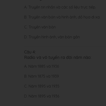
A.
Truyền tin nhắn và các số liệu trực tiếp.
B.
Truyền văn bản và hình ảnh, đồ họa đi xa.
C.
Truyền văn bản
D.
Truyền hình ảnh, văn bản gần
Câu 4:
Radio và vô tuyến ra đời năm nào:
A.
Năm 1885 và 1936
B.
Năm 1875 và 1939
C.
Năm 1895 và 1935
D.
Năm 1895 và 1936