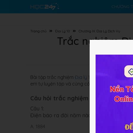
CHƯƠNG T
Trang chủ
Địa Lý 10
Chương IX: Địa Lý Dịch Vụ
Trắc nghiệm Địa 
Bài tập trắc nghiệm
Địa lý 10 Bài 39
về
Địa lí n
em tự luyện tập và củng cố kiến thức bài học.
Câu hỏi trắc nghiệm (5 câu):
Câu 1:
Điện báo ra đời năm nào?
A.
1884