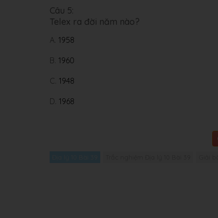
Câu 5:
Telex ra đời năm nào?
A.
1958
B.
1960
C.
1948
D.
1968
Địa lý 10 Bài 39
Trắc nghiệm Địa lý 10 Bài 39
Giải b