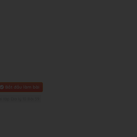
Bắt đầu làm bài
ài tập Địa lý 10 Bài 39