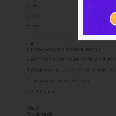
B.
1885
C.
1887
D.
1876
Câu 2:
Vai trò của ngành thông tin liên lạc
A.
Đảm nhận sự vận chuyển các tin tức nhanh c
B.
Góp phần giao lưu giữa các địa phương và cá
C.
Là thước đo của nền văn minh.
D.
A, B, C đúng
Câu 3:
Fax dùng để