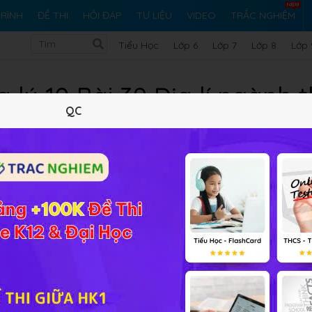
RÌNH
ĐỀ THI
HỎI ĐÁP
TƯ LIỆU
VIDEO
TRẮC NGHIỆM
Tiểu Học
Lớp 6
Lớp 7
Lớp 8
Lớp 
lý 10 Bài 39 Địa lí ngành t
QC
Lý thuyết
5
Trắc nghiệm
4
BT SGK
2
FAQ
gành thông tin liên lạc
online đầy đủ đáp án và lời giải giúp c