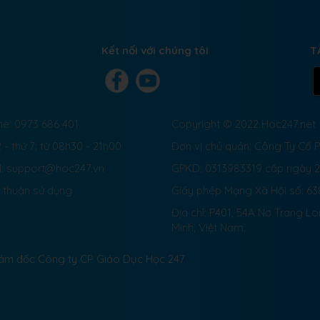
Kết nối với chúng tôi
T
ne: 0973 686 401
Copyright © 2022 Hoc247.net
 - thứ 7: từ 08h30 - 21h00
Đơn vị chủ quản: Công Ty Cổ
l: support@hoc247.vn
GPKD: 0313983319 cấp ngày 
 thuận sử dụng
Giấy phép Mạng Xã Hội số:
63
Địa chỉ: P401, 54A Nơ Trang L
Minh, Việt Nam.
Giám đốc Công ty CP Giáo Dục Học 247