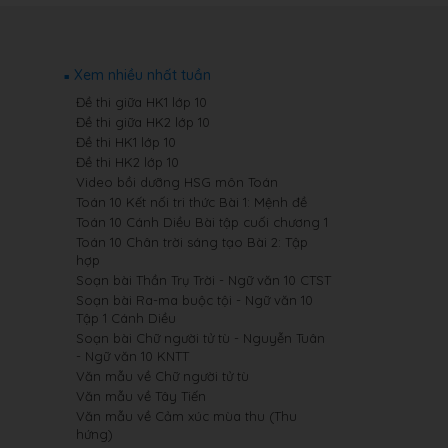
Xem nhiều nhất tuần
Đề thi giữa HK1 lớp 10
Đề thi giữa HK2 lớp 10
Đề thi HK1 lớp 10
Đề thi HK2 lớp 10
Video bồi dưỡng HSG môn Toán
Toán 10 Kết nối tri thức Bài 1: Mệnh đề
Toán 10 Cánh Diều Bài tập cuối chương 1
Toán 10 Chân trời sáng tạo Bài 2: Tập
hợp
Soạn bài Thần Trụ Trời - Ngữ văn 10 CTST
Soạn bài Ra-ma buộc tội - Ngữ văn 10
Tập 1 Cánh Diều
Soạn bài Chữ người tử tù - Nguyễn Tuân
- Ngữ văn 10 KNTT
Văn mẫu về Chữ người tử tù
Văn mẫu về Tây Tiến
Văn mẫu về Cảm xúc mùa thu (Thu
hứng)