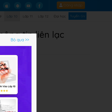
Đăng nhập
Tuyển GV
9
Lớp 10
Lớp 11
Lớp 12
Đại học
hông tin liên lạc
Bỏ qua >>
ác