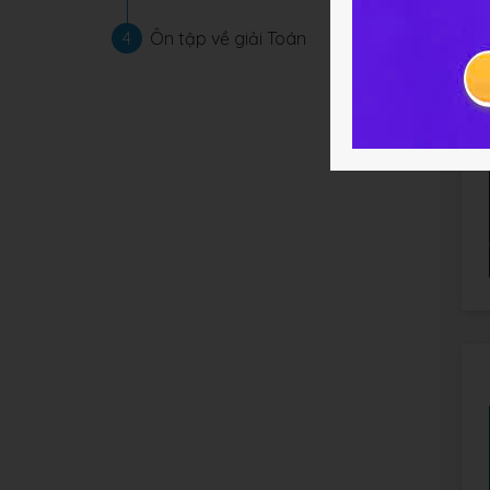
4
Ôn tập về giải Toán