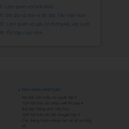
9 : Làm quen với hình khối
1 : Độ dài và đơn vị độ dài. Tiền Việt Nam
13 : Làm quen với yếu tố thống kê, xác suất
14 : Ôn tập cuối năm
Xem nhiều nhất tuần
100 bài văn mẫu tả người lớp 5
TOP 100 bài văn mẫu viết thư lớp 4
Bài tập Tiếng Anh Tiểu học
TOP 100 bài văn kể chuyện lớp 3
Các dạng toán nâng cao về số và dãy
số