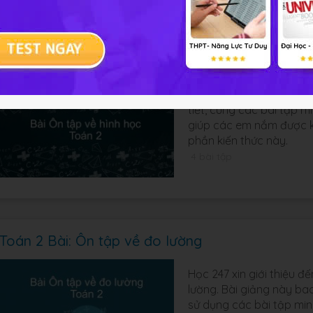
Toán 2 Bài: Ôn tập về hình học
Bài giảng dưới đây được
tiết, cùng các bài tập m
giúp các em nắm được kiế
phần kiến thức này.
4 bài tập
Toán 2 Bài: Ôn tập về đo lường
Học 247 xin giới thiệu đ
lường. Bài giảng này ba
sử dụng các bài tập minh