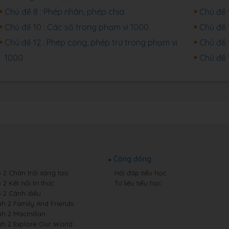
Chủ đề 8 : Phép nhân, phép chia
Chủ đề 
Chủ đề 10 : Các số trong phạm vi 1000
Chủ đề 1
Chủ đề 12 : Phép cộng, phép trừ trong phạm vi
Chủ đề 
1000
Chủ đề 
Cộng đồng
p 2 Chân trời sáng tạo
Hỏi đáp tiểu học
 2 Kết nối tri thức
Tư liệu tiểu học
p 2 Cánh diều
nh 2 Family And Friends
nh 2 Macmillan
nh 2 Explore Our World