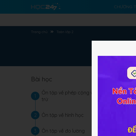
CHƯƠNG T
Trang chủ
Toán lớp 2
Bài học
Ôn tập về phép cộng và phép
1
trừ
2
Ôn tập về hình học
3
Ôn tập về đo lường