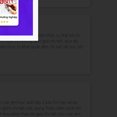
 Học 247 biên soạn kiến thức cụ thể và chi
inh họa có hướng dẫn giải chi tiết, qua đó
n thức từ khái quát đến chi tiết để học tốt
ến các em học sinh lớp 2 bài Ôn tập về đo
o gồm chi tiết các dạng Toán, bên cạnh đó
 hoạ kèm theo lời giải chi tiết cho các em