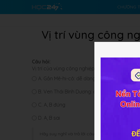
CHƯƠNG T
Vị trí vùng công ng
Câu hỏi:
Vị trí của vùng công nghiệp “Vành đai Mặt Trời”
A.
Gần Mê-hi-cô: dễ dàng nhập nguyên liệu 
B.
Ven Thái Bình Dương: dễ dàng cho việc xu
C.
A, B đúng
D.
A, B sai
Hãy suy nghĩ và trả lời câu hỏi trước khi HOC247