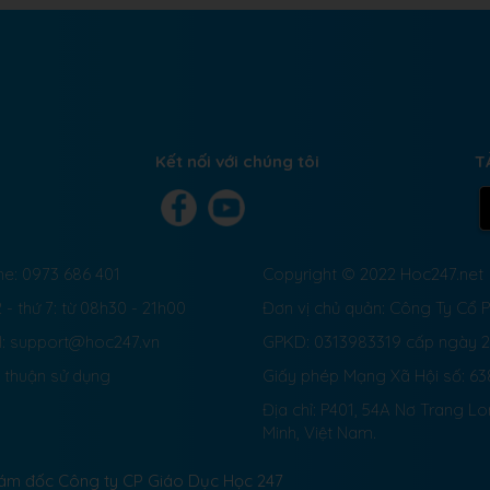
Kết nối với chúng tôi
T
ne: 0973 686 401
Copyright © 2022 Hoc247.net
 - thứ 7: từ 08h30 - 21h00
Đơn vị chủ quản: Công Ty Cổ
l: support@hoc247.vn
GPKD: 0313983319 cấp ngày 
 thuận sử dụng
Giấy phép Mạng Xã Hội số:
63
Địa chỉ: P401, 54A Nơ Trang L
Minh, Việt Nam.
Giám đốc Công ty CP Giáo Dục Học 247