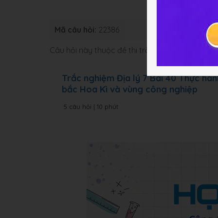
Mã câu hỏi:
22386
Loại bài:
B
Câu hỏi này thuộc đề thi trắc nghiệm dưới đâ
Trắc nghiệm Địa lý 7 Bài 40 Thực hà
bắc Hoa Kì và vùng công nghiệp
5 câu hỏi | 10 phút