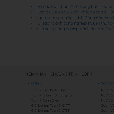
Tên các đô thị lớn lớn ở Đông Bắc Hoa Kì
Hướng chuyển dịch vốn và lao động ở Hoa
Ngành công nghiệp chính Đông Bắc Hoa 
Tại sao ngành công nghiệp truyền thống ở
Vị trí vùng công nghiệp Vành đai Mặt Trời”
XEM NHANH CHƯƠNG TRÌNH LỚP 7
Toán 7
Ngữ văn
Toán 7 Kết Nối Tri Thức
Ngữ Văn 
Toán 7 Chân Trời Sáng Tạo
Ngữ Văn
Toán 7 Cánh Diều
Ngữ Văn
Giải bài tập Toán 7 KNTT
Soạn Văn
Giải bài tập Toán 7 CTST
Soạn Vă