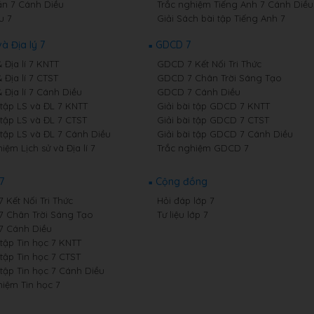
n 7 Cánh Diều
Trắc nghiệm Tiếng Anh 7 Cánh Diều
u 7
Giải Sách bài tập Tiếng Anh 7
và Địa lý 7
GDCD 7
& Địa lí 7 KNTT
GDCD 7 Kết Nối Tri Thức
& Địa lí 7 CTST
GDCD 7 Chân Trời Sáng Tạo
& Địa lí 7 Cánh Diều
GDCD 7 Cánh Diều
 tập LS và ĐL 7 KNTT
Giải bài tập GDCD 7 KNTT
 tập LS và ĐL 7 CTST
Giải bài tập GDCD 7 CTST
 tập LS và ĐL 7 Cánh Diều
Giải bài tập GDCD 7 Cánh Diều
iệm Lịch sử và Địa lí 7
Trắc nghiệm GDCD 7
7
Cộng đồng
7 Kết Nối Tri Thức
Hỏi đáp lớp 7
 7 Chân Trời Sáng Tạo
Tư liệu lớp 7
 7 Cánh Diều
 tập Tin học 7 KNTT
 tập Tin học 7 CTST
 tập Tin học 7 Cánh Diều
hiệm Tin học 7