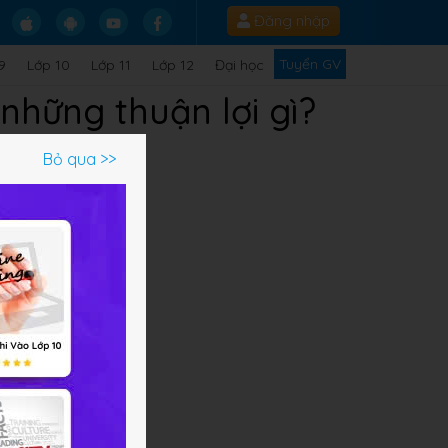
Đăng nhập
Tuyển GV
9
Lớp 10
Lớp 11
Lớp 12
Đại học
 những thuận lợi gì?
Bỏ qua >>