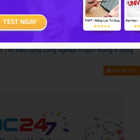
ài tập
Chủ đề :
Môn học:
Địa
y, bấm vào
Bắt đầu thi
để làm toàn bài
nh Tìm hiểu vùng công nghiệp truyền thống ở đông
Bắt đầu thi