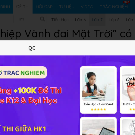
RÌNH
ĐỀ THI
HỎI ĐÁP
TƯ LIỆU
VIDEO
TRẮC NGHIỆM
Tiểu Học
Lớp 6
Lớp 7
Lớp 8
Lớp 
hiệp Vành đai Mặt Trời” có
QC
 có những thuận lợi gì?
và xuất khẩu hàng hoá sang Mê-hi-cô.
ất, nhập khẩu với khu vực châu Á Thái Bình Dương.
 cung cấp đáp án và lời giải