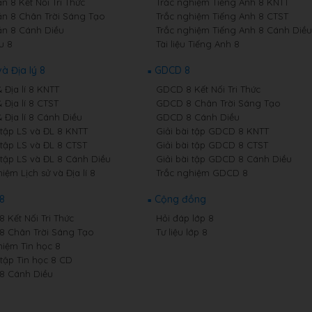
n 8 Kết Nối Tri Thức
Trắc nghiệm Tiếng Anh 8 KNTT
n 8 Chân Trời Sáng Tạo
Trắc nghiệm Tiếng Anh 8 CTST
n 8 Cánh Diều
Trắc nghiệm Tiếng Anh 8 Cánh Diều
u 8
Tài liệu Tiếng Anh 8
và Địa lý 8
GDCD 8
& Địa lí 8 KNTT
GDCD 8 Kết Nối Tri Thức
& Địa lí 8 CTST
GDCD 8 Chân Trời Sáng Tạo
& Địa lí 8 Cánh Diều
GDCD 8 Cánh Diều
 tập LS và ĐL 8 KNTT
Giải bài tập GDCD 8 KNTT
 tập LS và ĐL 8 CTST
Giải bài tập GDCD 8 CTST
 tập LS và ĐL 8 Cánh Diều
Giải bài tập GDCD 8 Cánh Diều
iệm Lịch sử và Địa lí 8
Trắc nghiệm GDCD 8
 8
Cộng đồng
8 Kết Nối Tri Thức
Hỏi đáp lớp 8
 8 Chân Trời Sáng Tạo
Tư liệu lớp 8
hiệm Tin học 8
 tập Tin học 8 CD
 8 Cánh Diều