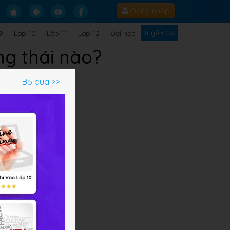
Đăng nhập
Tuyển GV
9
Lớp 10
Lớp 11
Lớp 12
Đại học
ng thái nào?
Bỏ qua >>