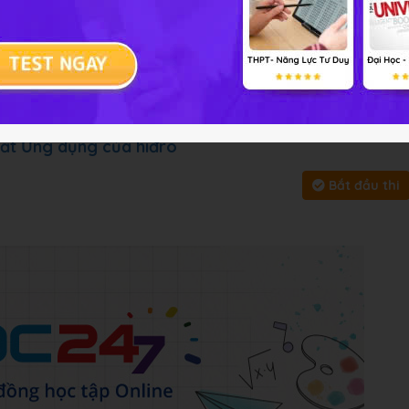
i tập
Chủ đề :
Môn học:
Hóa h
y, bấm vào
Bắt đầu thi
để làm toàn bài
hất Ứng dụng của hiđro
Bắt đầu thi