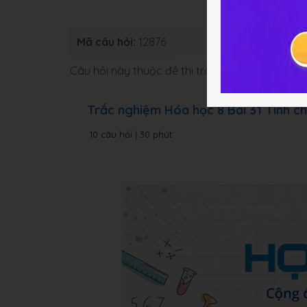
Mã câu hỏi:
12876
Loại bài:
Bà
Câu hỏi này thuộc đề thi trắc nghiệm dưới đâ
Trắc nghiệm Hóa học 8 Bài 31 Tính c
10 câu hỏi | 30 phút