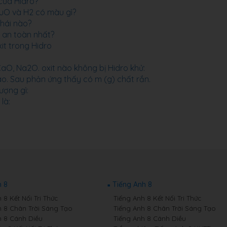
của Hidro?
uO và H2 có màu gì?
thái nào?
 an toàn nhất?
it trong Hidro
aO, Na2O. oxit nào không bị Hidro khử:
o. Sau phản ứng thấy có m (g) chất rắn.
ượng gì:
là:
 8
Tiếng Anh 8
8 Kết Nối Tri Thức
Tiếng Anh 8 Kết Nối Tri Thức
 8 Chân Trời Sáng Tạo
Tiếng Anh 8 Chân Trời Sáng Tạo
 8 Cánh Diều
Tiếng Anh 8 Cánh Diều