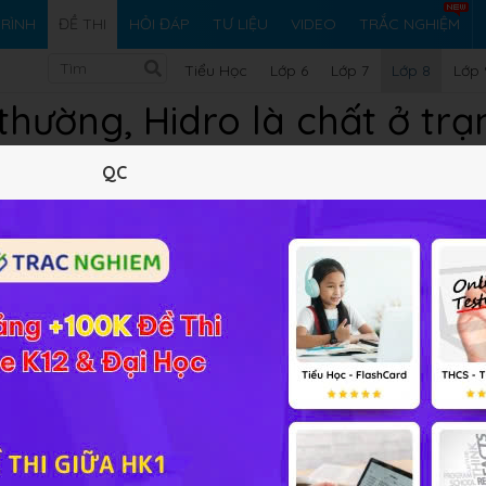
RÌNH
ĐỀ THI
HỎI ĐÁP
TƯ LIỆU
VIDEO
TRẮC NGHIỆM
Tiểu Học
Lớp 6
Lớp 7
Lớp 8
Lớp 
 thường, Hidro là chất ở trạ
QC
nào?
chất
 cung cấp đáp án và lời giải