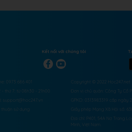
Kết nối với chúng tôi
T
ne: 0973 686 401
Copyright © 2022 Hoc247.net
 - thứ 7: từ 08h30 - 21h00
Đơn vị chủ quản: Công Ty Cổ
l: support@hoc247.vn
GPKD: 0313983319 cấp ngày 
 thuận sử dụng
Giấy phép Mạng Xã Hội số:
63
Địa chỉ: P401, 54A Nơ Trang L
Minh, Việt Nam.