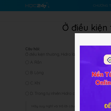
CHƯƠNG T
Ở điều kiện
Câu hỏi:
Ở điều kiện thường, Hidro là chất ở trạng thái 
A.
Rắn
B.
Lỏng
C.
Khí
D.
Trong tự nhiên Hidro ctồn tại ở dạng hợp 
Hãy suy nghĩ và trả lời câu hỏi trước khi HOC247