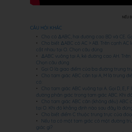
CÂU HỎI KHÁC
Cho có ΔABC, hai đường cao BD và CE. Gọi
Cho biết ΔABC có AC > AB. Trên cạnh AC l
cắt nhau tại O. Chọn câu đúng
ΔABC vuông tại A, kẻ đường cao AH. Trên 
Chọn câu đúng
Gọi O là giao điểm của ba đường trung trự
Cho tam giác ABC cân tại A, M là trung đi
có:
Cho tam giác ABC vuông tại A. Gọi D, E, F
đường phân giác trong tam giác ABC. Khi đó
Cho tam giác ABC cân (không đều) ABC có
tại O. Khi đó khẳng định nào sau đây là đún
Cho biết điểm C thuộc trung trực của đoạ
Nếu ta có một tam giác có một đường trun
giác gì?