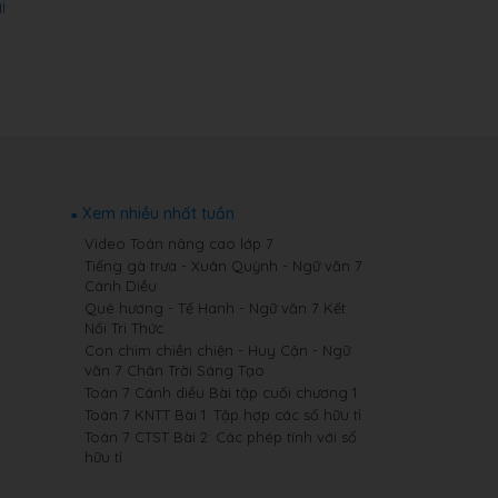
i
Xem nhiều nhất tuần
Video Toán nâng cao lớp 7
Tiếng gà trưa - Xuân Quỳnh - Ngữ văn 7
Cánh Diều
Quê hương - Tế Hanh - Ngữ văn 7 Kết
Nối Tri Thức
Con chim chiền chiện - Huy Cận - Ngữ
văn 7 Chân Trời Sáng Tạo
Toán 7 Cánh diều Bài tập cuối chương 1
Toán 7 KNTT Bài 1: Tập hợp các số hữu tỉ
Toán 7 CTST Bài 2: Các phép tính với số
hữu tỉ