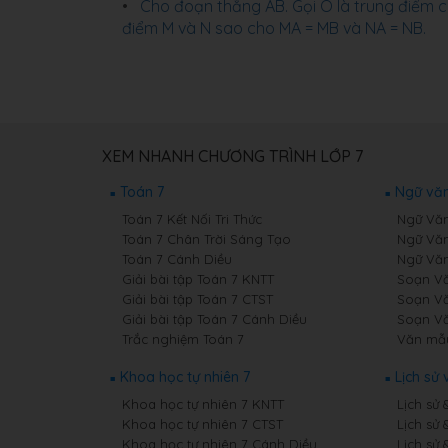
Cho đoạn thẳng AB. Gọi O là trung điểm c
điểm M và N sao cho MA = MB và NA = NB.
XEM NHANH CHƯƠNG TRÌNH LỚP 7
Toán 7
Ngữ văn
Toán 7 Kết Nối Tri Thức
Ngữ Văn 
Toán 7 Chân Trời Sáng Tạo
Ngữ Văn
Toán 7 Cánh Diều
Ngữ Văn
Giải bài tập Toán 7 KNTT
Soạn Văn
Giải bài tập Toán 7 CTST
Soạn Vă
Giải bài tập Toán 7 Cánh Diều
Soạn Vă
Trắc nghiệm Toán 7
Văn mẫ
Khoa học tự nhiên 7
Lịch sử 
Khoa học tự nhiên 7 KNTT
Lịch sử 
Khoa học tự nhiên 7 CTST
Lịch sử 
Khoa học tự nhiên 7 Cánh Diều
Lịch sử 