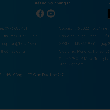
Kết nối với chúng tôi
T
ne: 0973 686 401
Copyright © 2022 Hoc247.net
 - thứ 7: từ 08h30 - 21h00
Đơn vị chủ quản: Công Ty Cổ
l: support@hoc247.vn
GPKD: 0313983319 cấp ngày 
 thuận sử dụng
Giấy phép Mạng Xã Hội số:
63
Địa chỉ: P401, 54A Nơ Trang L
Minh, Việt Nam.
Giám đốc Công ty CP Giáo Dục Học 247