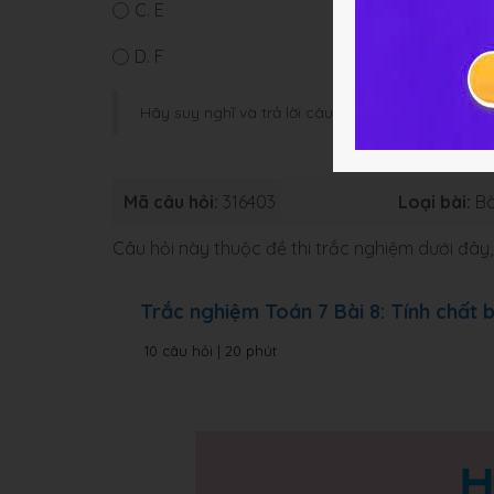
C.
E
D.
F
Hãy suy nghĩ và trả lời câu hỏi trước khi HOC247
Mã câu hỏi:
316403
Loại bài:
Bà
Câu hỏi này thuộc đề thi trắc nghiệm dưới đâ
Trắc nghiệm Toán 7 Bài 8: Tính chất 
10 câu hỏi | 20 phút