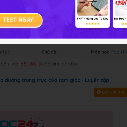
 cung cấp đáp án và lời giải
i tập
Chủ đề :
Môn học:
Toán H
y, bấm vào
Bắt đầu thi
để làm toàn bài
ba đường trung trực của tam giác - Luyện tập
Bắt đầu thi