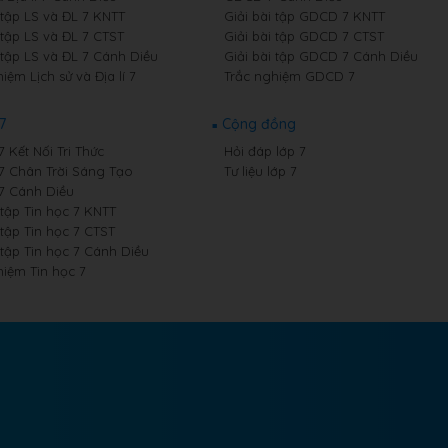
 tập LS và ĐL 7 KNTT
Giải bài tập GDCD 7 KNTT
 tập LS và ĐL 7 CTST
Giải bài tập GDCD 7 CTST
 tập LS và ĐL 7 Cánh Diều
Giải bài tập GDCD 7 Cánh Diều
iệm Lịch sử và Địa lí 7
Trắc nghiệm GDCD 7
7
Cộng đồng
7 Kết Nối Tri Thức
Hỏi đáp lớp 7
 7 Chân Trời Sáng Tạo
Tư liệu lớp 7
 7 Cánh Diều
 tập Tin học 7 KNTT
 tập Tin học 7 CTST
 tập Tin học 7 Cánh Diều
hiệm Tin học 7