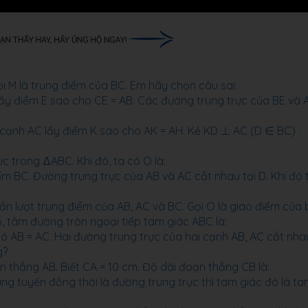
 M là trung điểm của BC. Em hãy chọn câu sai:
ấy điểm E sao cho CE = AB. Các đường trung trực của BE và 
cạnh AC lấy điểm K sao cho AK = AH. Kẻ KD ⊥ AC (D ∈ BC) .
c trong ΔABC. Khi đó, ta có O là:
ểm BC. Đường trung trực của AB và AC cắt nhau tại D. Khi đó 
 lần lượt trung điểm của AB, AC và BC. Gọi O là giao điểm của
, tâm đường tròn ngoại tiếp tam giác ABC là:
 AB = AC. Hai đường trung trực của hai cạnh AB, AC cắt nha
g?
n thẳng AB. Biết CA = 10 cm. Độ dài đoạn thẳng CB là:
g tuyến đồng thời là đường trung trực thì tam giác đó là t