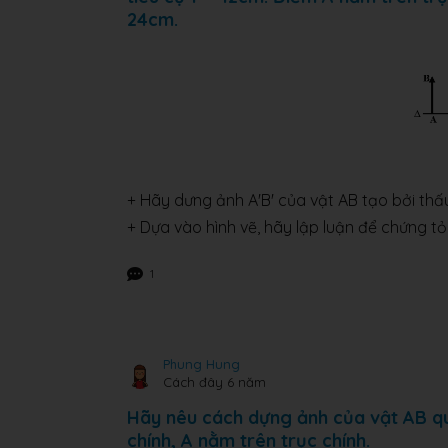
24cm.
+ Hãy dưng ảnh A'B' của vật AB tạo bởi thấu
+ Dựa vào hình vẽ, hãy lập luận để chứng t
1
Phung Hung
Cách đây 6 năm
Hãy nêu cách dựng ảnh của vật AB qua
chính, A nằm trên trục chính.