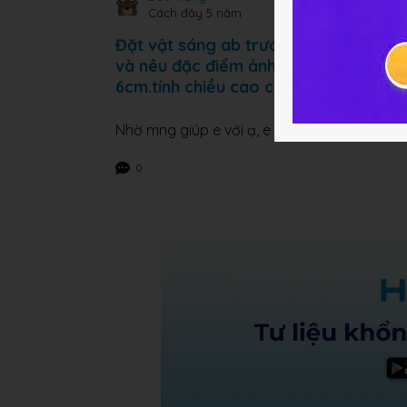
Cách đây 5 năm
Đặt vật sáng ab trước 1 thấu kính hội
và nêu đặc điểm ảnh tạo vật. b,Tính k
6cm.tính chiều cao của ảnh
Nhờ mng giúp e với ạ, e đang cần gấp ạ, e
0