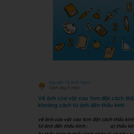
Nguyễn Thị Bích Ngọc
Cách đây 5 năm
Vẽ ảnh của vật cao 1cm đặt cách thấ
khoảng cách từ ảnh đến thấu kính :
vẽ ảnh của vật cao 1cm đặt cách thấu kín
từ ảnh đến thấu kính :
a
) thấu kí