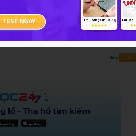
 tụ cách 45 cm. Thấu kính có tiêu cự 20cm. a, Vẽ ảnh
hoảng cách ảnh đến thấu kính. c, biết vật ab cao
 cảm ơn nhiều
Trả lời
4 điểm