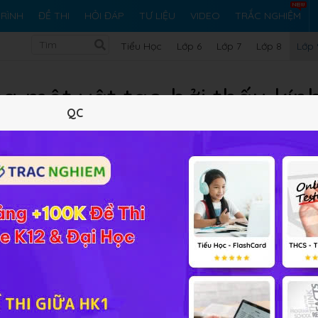
RÌNH
ĐỀ THI
HỎI ĐÁP
TƯ LIỆU
VIDEO
TRẮC NGHIỆM
Tiểu Học
Lớp 6
Lớp 7
Lớp 8
Lớp 
a một vật tạo bởi thấu kính 
QC
Lý thuyết
5
Trắc nghiệm
8
BT SGK
24
FAQ
ảng
Vật lý 9 Bài 45
Ảnh của một vật tạo bởi thấu kính phân
áp ở đây nhé. Các em có thể đặt câu hỏi nằm trong phần
Bài
p cho các em.
 lý thật tốt nhé