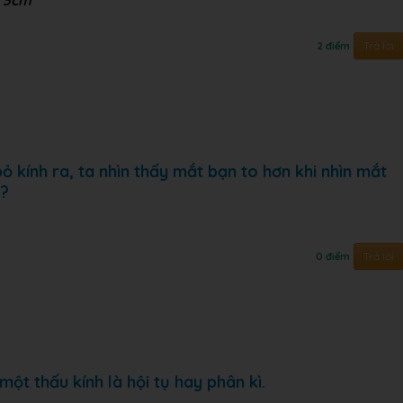
ự 3cm
Trả lời
2 điểm
 kính ra, ta nhìn thấy mắt bạn to hơn khi nhìn mắt
o?
Trả lời
0 điểm
ột thấu kính là hội tụ hay phân kì.