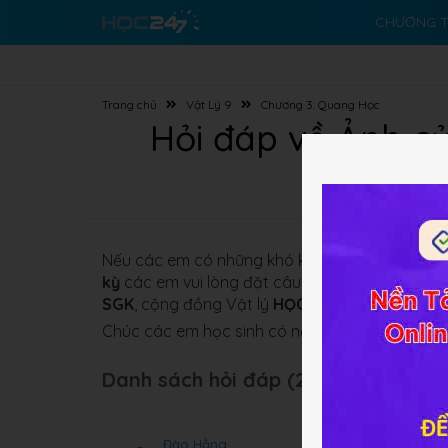
CHƯƠNG T
Trang chủ
Vật Lý 9
Chương 3: Quang Học
Hỏi đáp về Ảnh củ
Nếu các em có những khó khăn nào về bài gi
kỳ
các em vui lòng đặt câu hỏi để được giải đ
SGK
,
cộng đồng Vật
lý
HỌC247
sẽ sớm giải đá
Chúc các em học sinh có nền tảng kiến thức Vật
Danh sách hỏi đáp (24 câu):
Đào Hằng