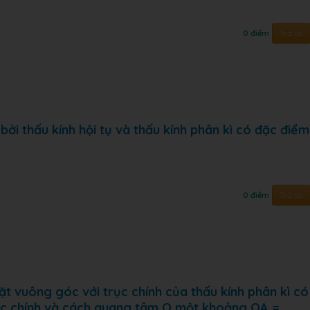
Trả lời
0 điểm
ởi thấu kính hội tụ và thấu kính phân kì có đặc điểm
Trả lời
0 điểm
ặt vuông góc với trục chính của thấu kính phân kì có
rục chính và cách quang tâm O một khoảng OA =