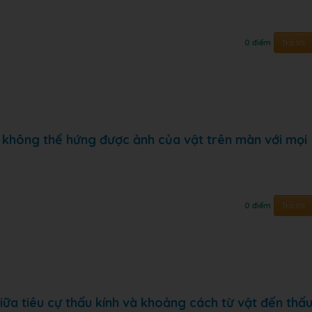
Trả lời
0 điểm
 không thể hứng được ảnh của vật trên màn với mọi
Trả lời
0 điểm
giữa tiêu cự thấu kính và khoảng cách từ vật đến thấ