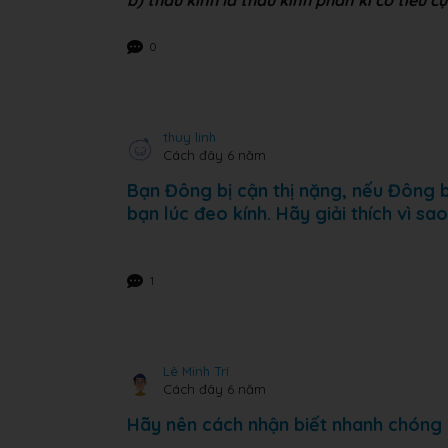
b) thấu kính là thấu kính phân kì có tiêu c
0
thuy linh
Cách đây 6 năm
Bạn Đông bị cận thị nặng, nếu Đông bỏ
bạn lúc đeo kính. Hãy giải thích vì sa
1
Lê Minh Trí
Cách đây 6 năm
Hãy nên cách nhận biết nhanh chóng m