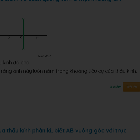
 kính đã cho.
ỏ rằng ảnh này luôn nằm trong khoảng tiêu cự của thấu kính.
Trả lời
0 điểm
 thấu kính phân kì, biết AB vuông góc với trục