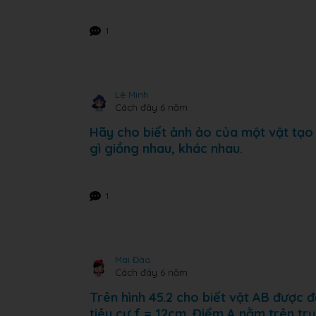
1
Lê Minh
Cách đây 6 năm
Hãy cho biết ảnh ảo của một vật tạo b
gì giồng nhau, khác nhau.
1
Mai Đào
Cách đây 6 năm
Trên hình 45.2 cho biết vật AB được đ
tiêu cự f = 12cm. Điểm A nằm trên t