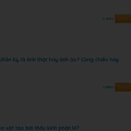
Trả lời
0 điểm
 phân kỳ là ảnh thật hay ảnh ảo? Cùng chiều hay
Trả lời
0 điểm
 vật tạo bởi thấu kính phân kì?