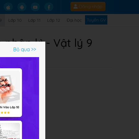
Đăng nhập
Tuyển GV
9
Lớp 10
Lớp 11
Lớp 12
Đại học
phân kì - Vật lý 9
Bỏ qua >>
 tập