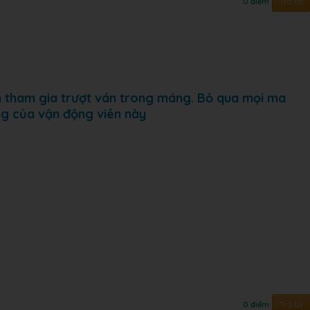
Trả lời
0 điểm
n tham gia trượt ván trong máng. Bỏ qua mọi ma
ng của vận động viên này
Trả lời
0 điểm