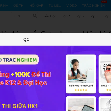
RÌNH
ĐỀ THI
HỎI ĐÁP
TƯ LIỆU
VIDEO
TRẮC NGHIỆM
Tiểu Học
Lớp 6
Lớp 7
Lớp 8
Lớp 
n
ỏi đáp về Cơ năng - Vật lý 
QC
Lý thuyết
10
Trắc nghiệm
15
BT SGK
293
FA
ảng
Vật lý 10 Bài 27
Cơ năng
các em vui lòng đặt câu hỏi để đ
i nằm trong phần bài tập SGK, bài tập nâng cao, cộng đồng 
 lí thật tốt để đạt kết quả cao nhất nhé.