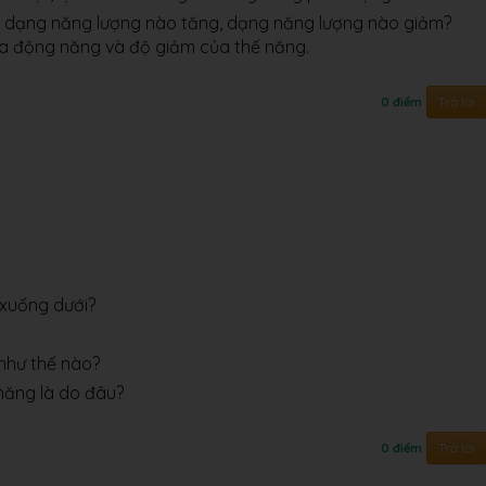
 thì dạng năng lượng nào tăng, dạng năng lượng nào giảm?
ủa động năng và độ giảm của thế năng.
Trả lời
0 điểm
 xuống dưới?
như thế nào?
năng là do đâu?
Trả lời
0 điểm