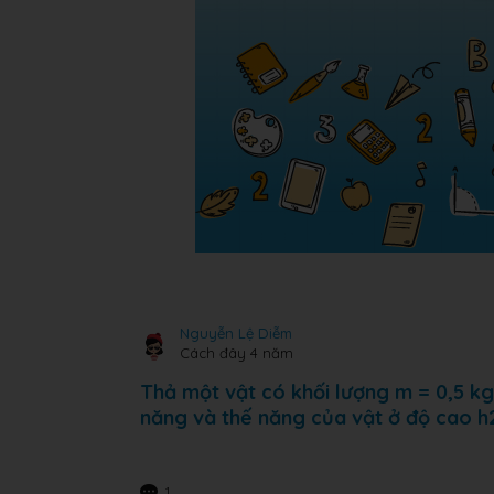
Nguyễn Lệ Diễm
Cách đây 4 năm
Thả một vật có khối lượng m = 0,5 kg
năng và thế năng của vật ở độ cao h2
1