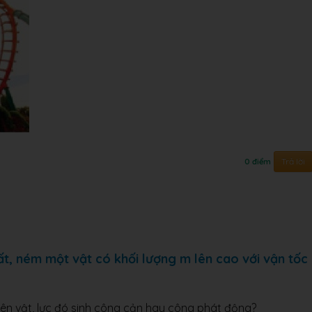
Trả lời
0 điểm
t, ném một vật có khối lượng m lên cao với vận tốc
 lên vật, lực đó sinh công cản hay công phát động?