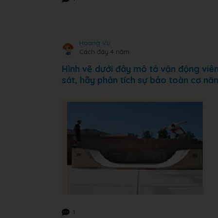
Hoang Vu
Cách đây 4 năm
Hình vẽ dưới đây mô tả vận động viê
sát, hãy phân tích sự bảo toàn cơ nă
1