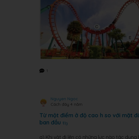
1
Nguyen Ngoc
Cách đây 4 năm
Từ một điểm ở độ cao h so với mặt đấ
v
0
ban đầu
v
0
a) Khi vật đi lên có những lực nào tác dụng