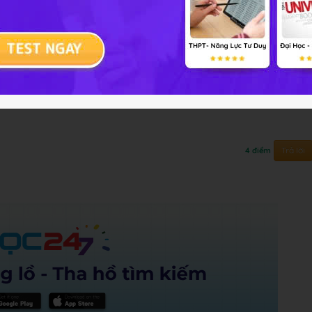
 tự do từ độ cao 10m so với mặt đất ở noie có g =
 Tìm cơ năng của vật b. Tìm vận tôc của vật khi
Wt = 2 Wđ?
Trả lời
4 điểm