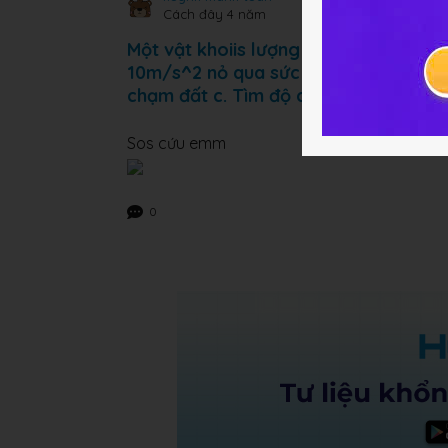
Cách đây 4 năm
Một vật khoiis lượng 1kg được thả rơi
10m/s^2 nỏ qua sức cản không khí. a.
chạm đất c. Tìm độ cao của vật khi 
Sos cứu emm
0