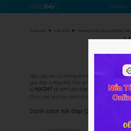
CHƯƠNG T
Trang chủ
Vật Lý 10
Chương 4: Các Định Luật Bảo Toà
H
Nếu các em có những khó khăn nào về bài gi
giải đáp ở đây nhé. Các em có thể đặt câu hỏ
lý
HỌC247
sẽ sớm giải đáp cho các em.
Chúc các em học sinh có nền tảng kiến thức Vật
Danh sách hỏi đáp (293 câu):
huynh manh tuan