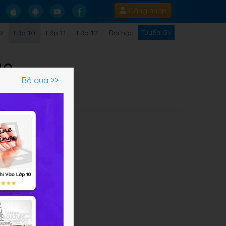
Đăng nhập
Tuyển GV
9
Lớp 10
Lớp 11
Lớp 12
Đại học
10
Bỏ qua >>
Q
ược
Vật