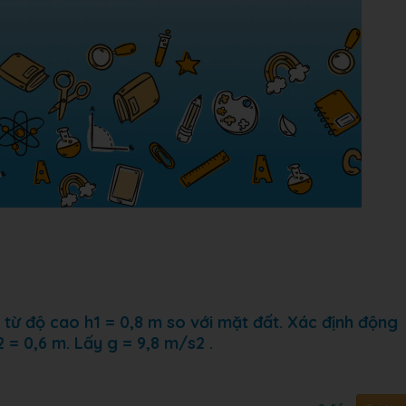
 từ độ cao h1 = 0,8 m so với mặt đất. Xác định động
 = 0,6 m. Lấy g = 9,8 m/s2 .