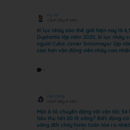
Hy Vũ
Cách đây 4 năm
Kỉ lục nhảy sào thế giới hiện nay là
Duplantis lập năm 2020, kỉ lục nhảy c
người Cuba Javier Sotomayor lập năm
cao hơn vận động viên nhảy cao nhiề
1
Mai Vàng
Cách đây 4 năm
Một ô tô chuyển động với vận tốc 54
tiêu thụ hết 60 lít xăng? Biết động c
xăng đốt cháy hoàn toàn tỏa ra nhiệt
m
3