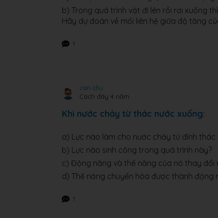
b) Trong quá trình vật đi lên rồi rơi xuống
Hãy dự đoán về mối liên hệ giữa độ tăng c
1
can chu
Cách đây 4 năm
Khi nước chảy từ thác nước xuống:
a) Lực nào làm cho nước chảy từ đỉnh thác
b) Lực nào sinh công trong quá trình này?
c) Động năng và thế năng của nó thay đổi 
d) Thế năng chuyển hóa được thành động 
1