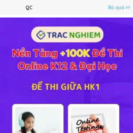
Menu
QC
Bỏ qua >>
C.Trình Tiểu học >
Toán lớp 1
Toán lớp 2
Toán lớp 3
Toá
Toán 1 Bài: Ôn tập : các số đến 100
Lý thuyết
45
BT SGK
2
FAQ
Để giúp các em học sinh lớp 1 học hiệu quả môn Toán,
Học 247 đã biên soạn và tổng hợp nội dung bài
Ôn tập :
các số đến 100
. Tài liệu gồm kiến thức cần nhớ và các
dạng Toán liên quan, giúp các em học tập và củng cố
thật tốt kiến thức. Mời các em cùng tham khảo.