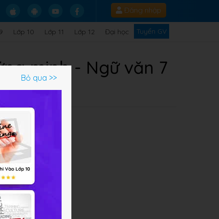
Đăng nhập
Tuyển GV
9
Lớp 10
Lớp 11
Lớp 12
Đại học
ứng minh - Ngữ văn 7
Bỏ qua >>