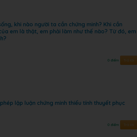
 sống, khi nào người ta cần chứng minh? Khi cần
i của em là thật, em phải làm như thế nào? Từ đó, em
nh?
Trả lời
0 điểm
 phép lập luận chứng minh thiếu tính thuyết phục
Trả lời
0 điểm