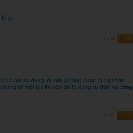
là gì
Trả lời
0 điểm
a chỉ được sử dụng lời văn (không được dùng nhân
 chứng tỏ một ý kiến nào đó là đúng sự thật và đáng
Trả lời
0 điểm