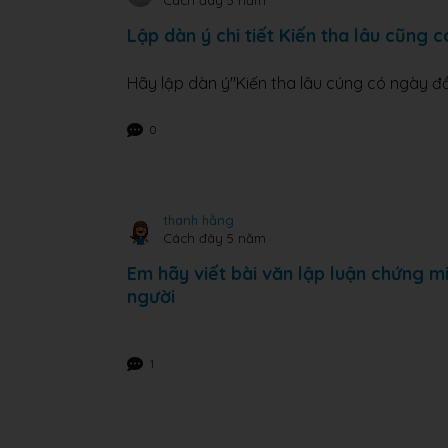
Cách đây 5 năm
Lập dàn ý chi tiết Kiến tha lâu cũng 
Hãy lập dàn ý"Kiến tha lâu cúng có ngày đầ
0
thanh hằng
Cách đây 5 năm
Em hãy viết bài văn lập luận chứng mi
người
1