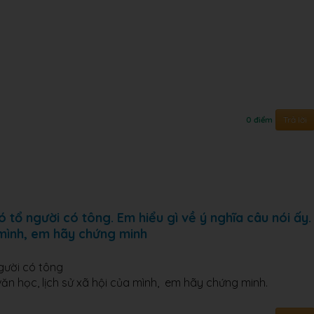
Trả lời
0 điểm
 tổ người có tông. Em hiểu gì về ý nghĩa câu nói ấy.
 mình, em hãy chứng minh
gười có tông
văn học, lịch sử xã hội của mình, em hãy chứng minh.