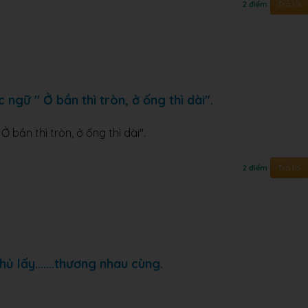
Trả lời
2 điểm
ngữ " Ở bần thì tròn, ở ống thì dài".
 bần thì tròn, ở ống thì dài".
Trả lời
2 điểm
ủ lấy.......thương nhau cùng.