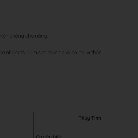
 kén chồng cho nằng.
ảo nhằm tô đậm sức mạnh của cả hai vị thần
Thủy Tinh
Ở miền biển