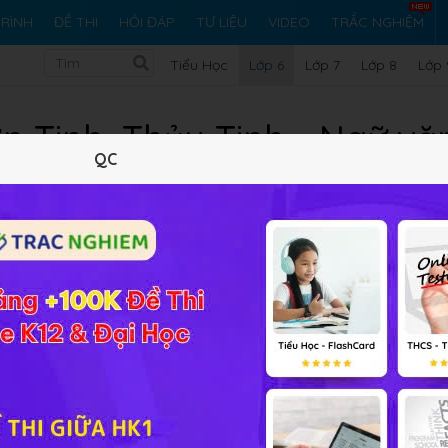
RÌNH
ĐỀ THI
HỎI ĐÁP
TƯ LIỆU
VIDEO
TRẮC NGHIỆM
Tiểu Học
Lớp 6
Lớp 7
Lớp 8
Lớp 
n Tinh, Thủy Tinh - Ngữ vă
QC
Lý thuyết
Soạn bài
205
FAQ
 nghĩa cũng như một số yếu tố nghệ thuật tiêu biểu của truy