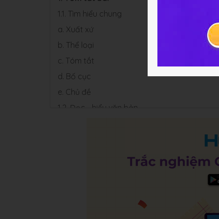
1.1. Tìm hiểu chung
a. Xuất xứ
b. Thể loại
c. Tóm tắt
d. Bố cục
e. Chủ đề
1.2. Đọc - hiểu văn bản
a. Hoàn cảnh và mục đích kén rể của Vua H
b. Cuộc giao tranh giữa Sơn Tinh và Thủy Tin
c. Cuộc trả thù cuả Thủy Tinh
d. Ý nghĩa cuộc chiến Sơn Tinh - Thủy Tinh
2. Bài tập minh họa
3. Soạn bài Sơn Tinh - Thủy Tinh
4. Một số bài văn mẫu về văn bản Sơn Tinh 