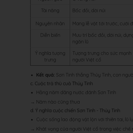
Tài năng
Bốc đồi, dời núi
Nguyên nhân
Mang lễ vật tới trước, cưới
Diễn biến
Mưu trí bốc đồi, dời núi, dự
ngăn lũ
Ý nghĩa tượng
Tượng trưng cho sức mạnh v
trưng
người Việt cổ
Kết quả:
Sơn Tinh thắng Thủy Tinh, con người c
c. Cuộc trả thù cuả Thủy Tinh
Hằng năm dâng nước đánh Sơn Tinh
→ Năm nào cũng thua
d. Ý nghĩa cuộc chiến Sơn Tinh - Thủy Tinh
Cuộc sống lao động vật lộn với thiên tai, l
→ Khát vọng của người Việt cổ trong việc chế ng