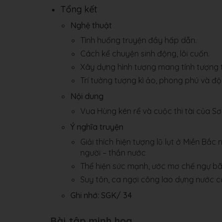
Tổng kết
Nghệ thuật
Tình huống truyện đầy hấp dẫn.
Cách kể chuyện sinh động, lôi cuốn.
Xây dựng hình tượng mang tính tượng t
Trí tưởng tượng kì ảo, phong phú và đ
Nội dung
Vua Hùng kén rể và cuộc thi tài của Sơ
Ý nghĩa truyện
Giải thích hiện tượng lũ lụt ở Miền Bắ
người – thần nước
Thể hiện sức mạnh, ước mơ chế ngự bão
Suy tôn, ca ngợi công lao dựng nước c
Ghi nhớ: SGK/ 34
Bài tập minh họa