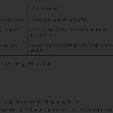
Hô mưa, gọi gió
 được Mị Nương
Đến sau, nổi giận đánh Sơn Tinh
ng thành đất
Hô mưa gọi gió, nổi giông bão, dâng nước
đánh Sơn Tinh
ĩ đại của
Tượng trưng cho sức mạnh ghê ghớm của m
gió, bão lũ
hiến thắng thiên tai, lũ lụt.
ũ lụt hàng năm của cư dân đồng bằng Bắc Bộ
ự thiên tai, lũ lụt, xây dựng, bảo vệ cuộc sống của chính mìn