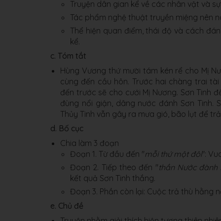
Truyện dân gian kể về các nhân vật và sự k
Tác phẩm nghệ thuật truyền miệng nên nó
Thể hiện quan điểm, thái độ và cách đánh
kể.
c. Tóm tắt
Hùng Vương thứ mười tám kén rể cho Mị Nươ
cùng đến cầu hôn. Trước hai chàng trai tài 
đến trước sẽ cho cưới Mị Nương. Sơn Tinh đ
đùng nổi giận, dâng nước đánh Sơn Tinh. S
Thủy Tinh vẫn gây ra mưa gió, bão lụt để trả
d. Bố cục
Chia làm 3 đoạn
Đoạn 1. Từ đầu đến "
mỗi thứ một đôi
": Vu
Đoạn 2. Tiếp theo đến "
thần Nước đành 
kết quả Sơn Tinh thắng.
Đoạn 3. Phần còn lại: Cuộc trả thù hằng n
e. Chủ đề
Truyện nhằm giải thích hiện tượng thiên nhiê