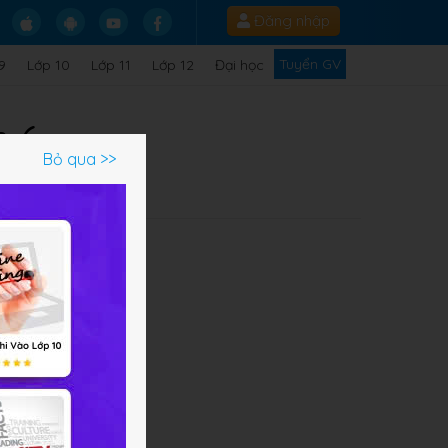
Đăng nhập
Tuyển GV
9
Lớp 10
Lớp 11
Lớp 12
Đại học
n 6
Bỏ qua >>
ện