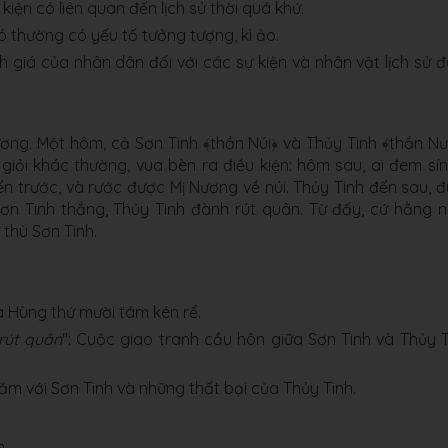
iện có liên quan đến lịch sử thời quá khứ.
 thường có yếu tố tưởng tượng, kì ảo.
 giá của nhân dân đối với các sự kiện và nhân vật lịch sử 
ng. Một hôm, cả Sơn Tinh ﴾thần Núi﴿ và Thủy Tinh ﴾thần N
giỏi khác thường, vua bèn ra điều kiện: hôm sau, ai đem sín
ến trước, và rước được Mị Nương về núi. Thủy Tinh đến sau, 
ơn Tinh thắng, Thủy Tinh đành rút quân. Từ đấy, cứ hằng 
 thù Sơn Tinh.
a Hùng thứ mười tám kén rể.
rút quân
": Cuộc giao tranh cầu hôn giữa Sơn Tinh và Thủy T
ăm với Sơn Tinh và những thất bại của Thủy Tinh.
n.