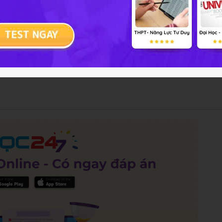
ùng
h
- Thủy Tinh