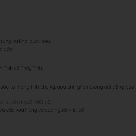
rưng và khái quát cao.
ộc đáo
n Tinh và Thủy Tinh.
c nước ta mang tính chu kỳ, qua tính ghen tuông dai dẳng của
 lụt của người Việt cổ
ủa các vua Hùng và của người Việt cổ