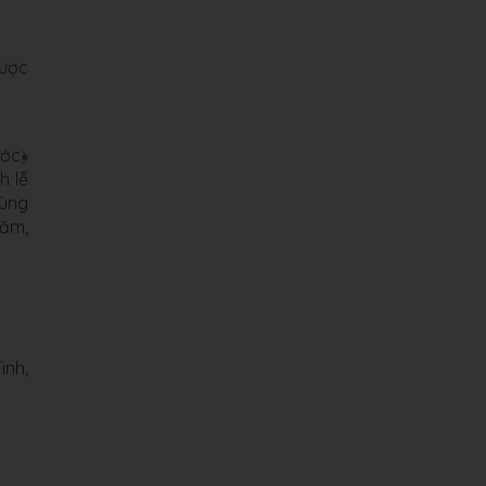
được
ước﴿
h lễ
đùng
năm,
inh,