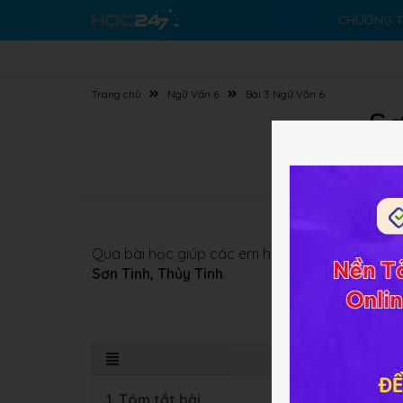
CHƯƠNG T
Trang chủ
Ngữ Văn 6
Bài 3 Ngữ Văn 6
Sơ
Qua bài học giúp các em hiểu được nội dung, ý
Sơn Tinh, Thủy Tinh
.
1. Tóm tắt bài