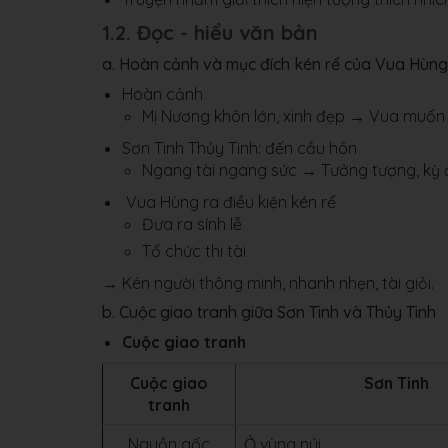
1.2. Đọc - hiểu văn bản
a. Hoàn cảnh và mục đích kén rể của Vua Hùng
Hoàn cảnh
Mị Nương khôn lớn, xinh đẹp → Vua muốn
Sơn Tinh Thủy Tinh: đến cầu hôn
Ngang tài ngang sức → Tưởng tượng, kỳ 
Vua Hùng ra điều kiện kén rể
Đưa ra sính lễ
Tổ chức thi tài
→ Kén người thông minh, nhanh nhẹn, tài giỏi.
b. Cuộc giao tranh giữa Sơn Tinh và Thủy Tinh
Cuộc giao tranh
Cuộc giao
Sơn Tinh
tranh
Nguồn gốc
Ở vùng núi