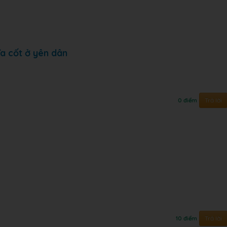
a cốt ở yên dân
Trả lời
0 điểm
Trả lời
10 điểm