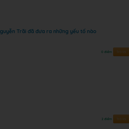
Nguyễn Trãi đã đưa ra những yếu tố nào
Trả lời
0 điểm
Trả lời
2 điểm