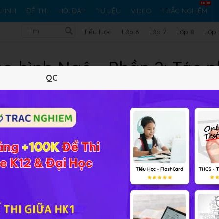
RÌNH
ĐỀ THI
HỎI ĐÁP
TƯ LIỆU
VIDEO
TRẮC NGHIỆM
Tiểu Học
Lớp 6
Lớp 7
Lớp 8
Lớp 
áo bình Ngô - Phần 2: Tác 
QC
Lý thuyết
Soạn bài
134
FAQ
ần tìm hiểu thêm những kiến thức có liên quan đến bài học,
đồng Văn Học HỌC247 sẽ giải đáp cho các em trong thời gian