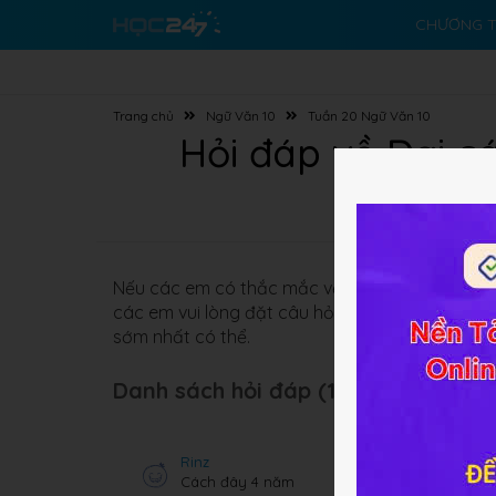
CHƯƠNG T
Trang chủ
Ngữ Văn 10
Tuần 20 Ngữ Văn 10
Hỏi đáp về Đại c
Nếu các em có thắc mắc về nội dung cũng như c
các em vui lòng đặt câu hỏi phía dưới. Cộng 
sớm nhất có thể.
Danh sách hỏi đáp (134 câu):
Rinz
Cách đây 4 năm