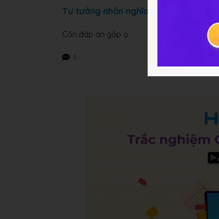
Tư tưởng nhân nghĩa và tư tưởng độc
Cần đáp án gấp ạ
0