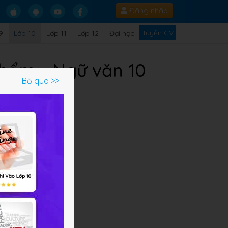
Đăng nhập
Tuyển GV
9
Lớp 10
Lớp 11
Lớp 12
Đại học
phẩm - Ngữ văn 10
Bỏ qua >>