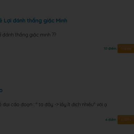
ê Lợi đánh thắng giặc Minh
để đánh thắng giặc minh ??
Trả lời
10 điểm
áo
 đại cáo đoạn : " ta đây -> lấy ít địch nhiều" với ạ
Trả lời
4 điểm