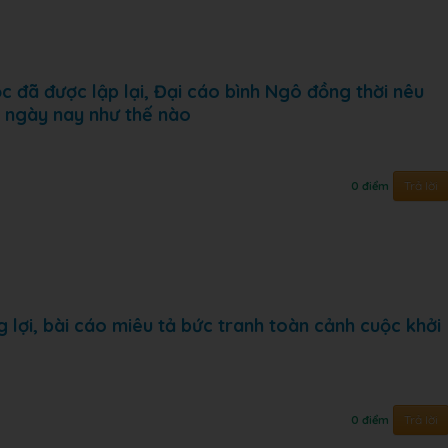
c đã được lập lại, Đại cáo bình Ngô đồng thời nêu
ta ngày nay như thế nào
Trả lời
0 điểm
g lợi, bài cáo miêu tả bức tranh toàn cảnh cuộc khởi
Trả lời
0 điểm