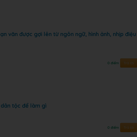
ạn văn được gợi lên từ ngôn ngữ, hình ảnh, nhịp điệu
Trả lời
0 điểm
 dân tộc để làm gì
Trả lời
0 điểm