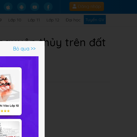
Đăng nhập
Tuyển GV
9
Lớp 10
Lớp 11
Lớp 12
Đại học
 nguyên thủy trên đất
Bỏ qua >>
 án