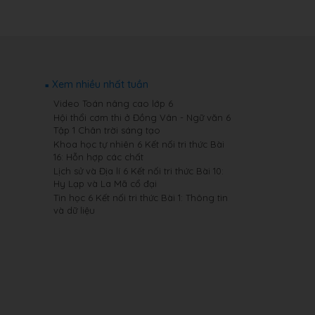
Xem nhiều nhất tuần
Video Toán nâng cao lớp 6
Hội thổi cơm thi ở Đồng Vân - Ngữ văn 6
Tập 1 Chân trời sáng tạo
Khoa học tự nhiên 6 Kết nối tri thức Bài
16: Hỗn hợp các chất
Lịch sử và Địa lí 6 Kết nối tri thức Bài 10:
Hy Lạp và La Mã cổ đại
Tin học 6 Kết nối tri thức Bài 1: Thông tin
và dữ liệu