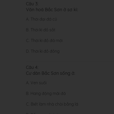
Câu 3:
Văn hoá Bắc Sơn ở sơ kì:
A.
Thời đại đá cũ
B.
Thời kì đồ sắt
C.
Thời kì đồ đá mới
D.
Thời kì đồ đồng
Câu 4:
Cư dân Bắc Sơn sống ở:
A.
Ven suối
B.
Hang động mái đá
C.
Biết làm nhà chòi bằng lá