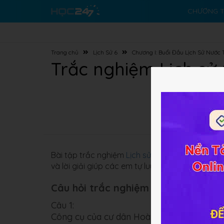
CHƯƠNG T
Trang chủ
Lịch Sử 6
Chương I: Buổi Đầu Lịch Sử Nước 
Trắc nghiệm Lịch sử 
Bài tập trắc nghiệm
Lịch sử 6 Bài 9
về
Đời sống
và lời giải giúp các em tự luyện tập và củng cố 
Câu hỏi trắc nghiệm (5 câu):
Câu 1:
Công cụ của cư dân Hoà Bình - Bắc Sơn là