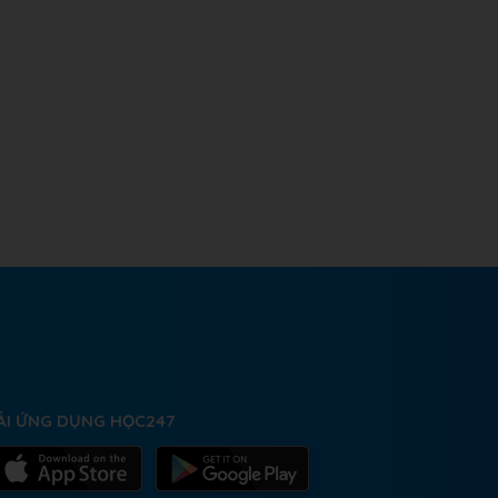
ẢI ỨNG DỤNG HỌC247