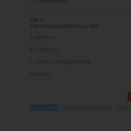
D.
Sống ngoài trời
Câu 5:
Văn hóa Hoà Bình thuộc thời
A.
Đồ đá cũ
B.
Đồ đá mới
C.
Đồ đá cũ sang đồ đá mới
D.
Đồ sắt
Lịch sử 6 Bài 9
Trắc nghiệm Lịch sử 6 Bài 9
Giải bài