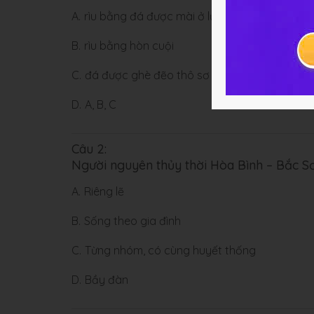
A.
rìu bằng đá được mài ở lưỡi
B.
rìu bằng hòn cuội
C.
đá được ghè đẽo thô sơ
D.
A, B, C
Câu 2:
Người nguyên thủy thời Hòa Bình – Bắc S
A.
Riêng lẽ
B.
Sống theo gia đình
C.
Từng nhóm, có cùng huyết thống
D.
Bầy đàn