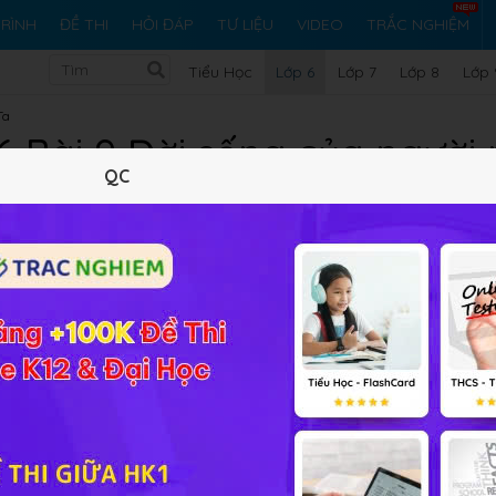
RÌNH
ĐỀ THI
HỎI ĐÁP
TƯ LIỆU
VIDEO
TRẮC NGHIỆM
Tiểu Học
Lớp 6
Lớp 7
Lớp 8
Lớp 
Ta
6 Bài 9 Đời sống của người
QC
nước ta
Lý thuyết
5
Trắc nghiệm
12
BT SGK
103
FAQ
 của người nguyên thủy trên đất nước ta
online đầy đủ đáp
kiến thức bài học.
: