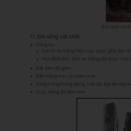
(Mô hình min
1.1. Đời sống vật chất
Công cụ:
Sơn Vi: rìu bằng hòn cuội được ghè đẽo t
Hoà Bình Bắc Sơn: rìu bằng đá được mài ở
Biết làm đồ gốm.
Biết trồng trọt và chăn nuôi.
Sống trong hang động, mái đá, túp lều lợp b
Cuộc sống ổn định hơn.