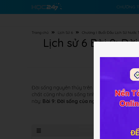
CHƯƠNG T
Trang chủ
Lịch Sử 6
Chương I: Buổi Đầu Lịch Sử Nước 
Lịch sử 6 Bài 9: Đ
Đời sống nguyên thủy trên đất nước ta có nhiều 
chất cũng như đời sống tinh thần và tổ chức xã
này:
Bài 9: Đời sống của người nguyên thủy t