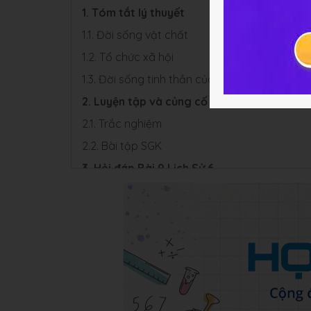
1. Tóm tắt lý thuyết
1.1. Đời sống vật chất
1.2. Tổ chức xã hội
1.3. Đời sống tinh thần của người nguyên thủ
2. Luyện tập và củng cố
2.1. Trắc nghiệm
2.2. Bài tập SGK
3. Hỏi đáp Bài 9 Lịch Sử 6