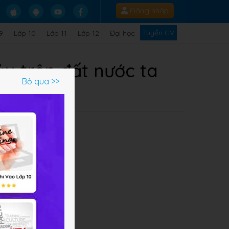
Đăng nhập
Tuyển GV
9
Lớp 10
Lớp 11
Lớp 12
Đại học
ủy trên đất nước ta
Bỏ qua >>
vật