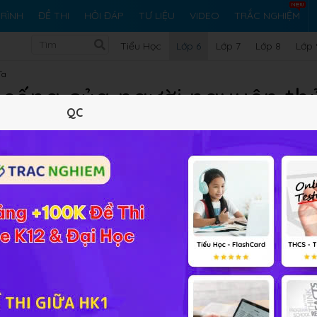
RÌNH
ĐỀ THI
HỎI ĐÁP
TƯ LIỆU
VIDEO
TRẮC NGHIỆM
Tiểu Học
Lớp 6
Lớp 7
Lớp 8
Lớp 
Ta
ời sống của người nguyên th
QC
Lý thuyết
5
Trắc nghiệm
12
BT SGK
103
FAQ
điều thú vị. Bài học này sẽ giới thiệu đến các bạn đời sống 
 hội nguyên thủy. Mời các em học sinh cùng tìm hiểu bài học
rên đất nước ta