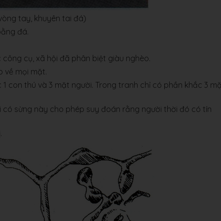
vòng tay, khuyên tai đá)
bằng đá.
 công cụ, xã hội đã phân biệt giàu nghèo.
o về mọi mặt.
c 1 con thú và 3 mặt người. Trong tranh chỉ có phần khắc 3 m
 có sừng này cho phép suy đoán rằng người thời đó có tín
.