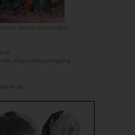
h họa cư dân Văn hóa Hòa Bình)
hô sơ
 lưỡi, công cụ bằng xương,sừng;
ằng lá cây.