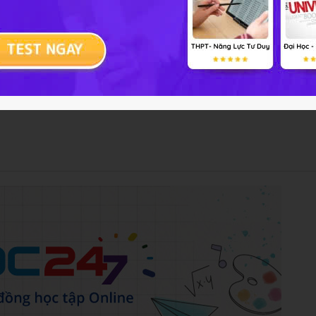
y thời Hòa Bình – Bắc Sơn Hạ Long