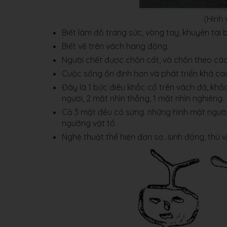
(Hình 
Biết làm đồ trang sức, vòng tay, khuyên tai 
Biết vẽ trên vách hang động.
Người chết được chôn cất, và chôn theo các
Cuộc sống ổn định hơn và phát triển khá ca
Đây là 1 bức điêu khắc cổ trên vách đá, khắ
người, 2 mặt nhìn thẳng, 1 mặt nhìn nghiêng.
Cả 3 mặt đều có sừng. những hình mặt người
ngưỡng vật tổ.
Nghệ thuật thể hiện đơn sơ…sinh động, thú vị