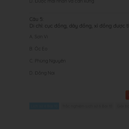
D.
Được mài nhẵn và cân xứng
Câu 5:
Di chỉ: cục đồng, dây đồng, xỉ đồng được 
A.
Sơn Vi
B.
Óc Eo
C.
Phùng Nguyên
D.
Đồng Nai
Lịch sử 6 Bài 10
Trắc nghiệm Lịch sử 6 Bài 10
Giải bà