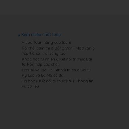
Xem nhiều nhất tuần
Video Toán nâng cao lớp 6
Hội thổi cơm thi ở Đồng Vân - Ngữ văn 6
Tập 1 Chân trời sáng tạo
Khoa học tự nhiên 6 Kết nối tri thức Bài
16: Hỗn hợp các chất
Lịch sử và Địa lí 6 Kết nối tri thức Bài 10:
Hy Lạp và La Mã cổ đại
Tin học 6 Kết nối tri thức Bài 1: Thông tin
và dữ liệu