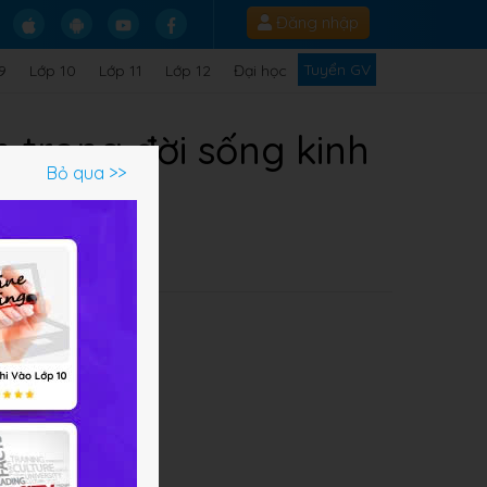
Đăng nhập
Tuyển GV
9
Lớp 10
Lớp 11
Lớp 12
Đại học
 trong đời sống kinh
Bỏ qua >>
ời