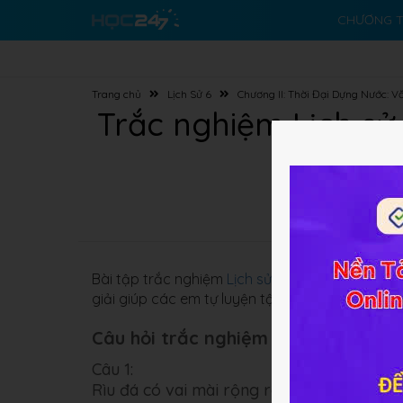
CHƯƠNG T
Trang chủ
Lịch Sử 6
Chương II: Thời Đại Dựng Nước: V
Trắc nghiệm Lịch sử
Bài tập trắc nghiệm
Lịch sử 6 Bài 10
về
Những c
giải giúp các em tự luyện tập và củng cố kiến t
Câu hỏi trắc nghiệm (5 câu):
Câu 1:
Rìu đá có vai mài rộng ra hai mặt hình d