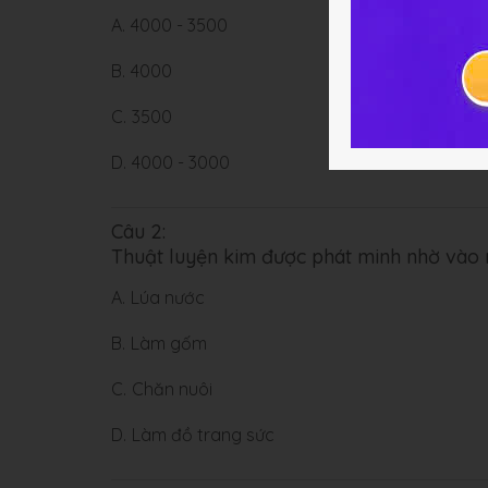
A.
4000 - 3500
B.
4000
C.
3500
D.
4000 - 3000
Câu 2:
Thuật luyện kim được phát minh nhờ vào
A.
Lúa nước
B.
Làm gốm
C.
Chăn nuôi
D.
Làm đồ trang sức