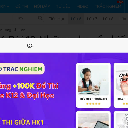
RÌNH
ĐỀ THI
HỎI ĐÁP
TƯ LIỆU
VIDEO
TRẮC NGHIỆM
Tiểu Học
Lớp 6
Lớp 7
Lớp 8
Lớp 
ăn Lang - Âu Lạc
 6 Bài 10 Những chuyển biến
QC
tế
Lý thuyết
5
Trắc nghiệm
13
BT SGK
99
FAQ
huyển biến trong đời sống kinh tế
online đầy đủ đáp án và l
hức bài học.
áng cân xứng được phát hiện ở niên đại nào?