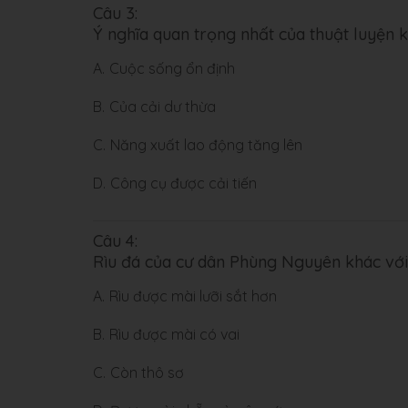
Câu 3:
Ý nghĩa quan trọng nhất của thuật luyện k
A.
Cuộc sống ổn định
B.
Của cải dư thừa
C.
Năng xuất lao động tăng lên
D.
Công cụ được cải tiến
Câu 4:
Rìu đá của cư dân Phùng Nguyên khác với
A.
Rìu được mài lưỡi sắt hơn
B.
Rìu được mài có vai
C.
Còn thô sơ