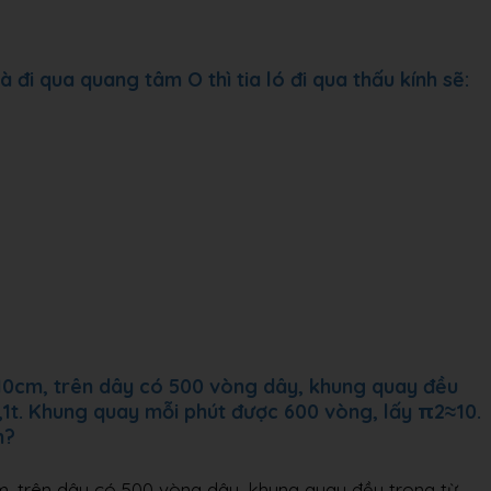
à đi qua quang tâm O thì tia ló đi qua thấu kính sẽ:
 10cm, trên dây có 500 vòng dây, khung quay đều
,1t. Khung quay mỗi phút được 600 vòng, lấy π2≈10.
n?
m, trên dây có 500 vòng dây, khung quay đều trong từ