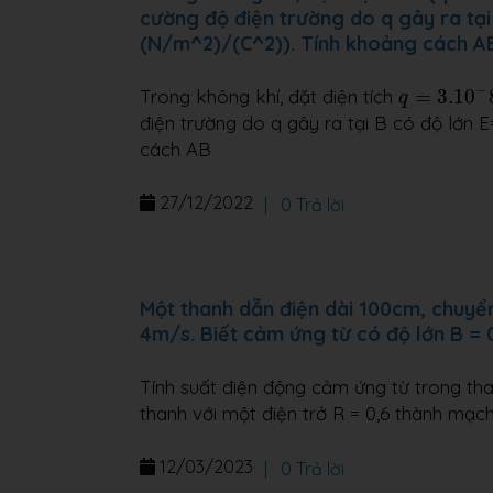
cường độ điện trường do q gây ra tạ
(N/m^2)/(C^2)). Tính khoảng cách A
q
=
3.10
−
8
C
−
Trong không khí, đặt điện tích
=
3.10
q
điện trường do q gây ra tại B có độ lớn 
cách AB
27/12/2022
|
0 Trả lời
Một thanh dẫn điện dài 100cm, chuyể
4m/s. Biết cảm ứng từ có độ lớn B = 0
Tính suất điện động cảm ứng từ trong th
thanh với một điện trở R = 0,6 thành mạc
12/03/2023
|
0 Trả lời