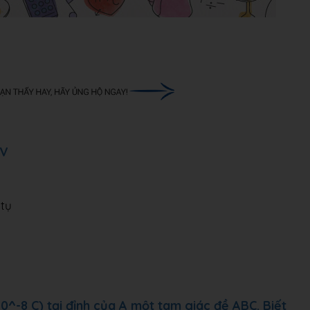
9V
 tụ
.10^-8 C) tại đỉnh của A một tam giác đề ABC. Biết