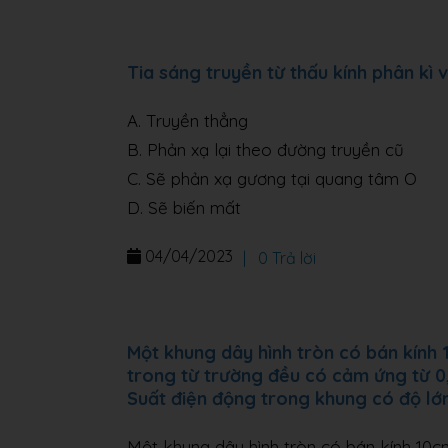
Tia sáng truyền từ thấu kính phân kì v
A. Truyền thẳng
B. Phản xạ lại theo đường truyền cũ
C. Sẽ phản xạ gương tại quang tâm O
D. Sẽ biến mất
04/04/2023
|
0 Trả lời
Một khung dây hình tròn có bán kính
trong từ trường đều có cảm ứng từ 0
Suất điện động trong khung có độ lớ
Một khung dây hình tròn có bán kính 10c