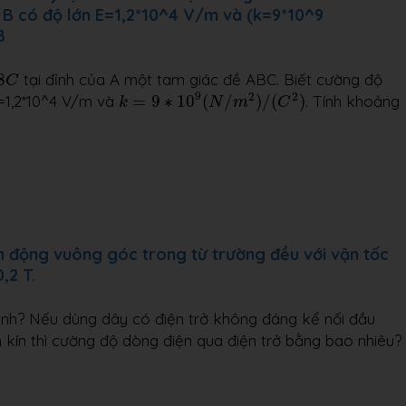
i B có độ lớn E=1,2*10^4 V/m và (k=9*10^9
B
8
tại đỉnh của A một tam giác đề ABC. Biết cường độ
C
k
=
9
∗
10
9
(
N
/
m
2
)
/
(
C
2
)
9
2
2
E=1,2*10^4 V/m và
=
9
∗
10
(
/
)
/
(
)
. Tính khoảng
k
N
m
C
n động vuông góc trong từ trường đều với vận tốc
,2 T.
anh? Nếu dùng dây có điện trở không đáng kể nối đầu
h kín thì cường độ dòng điện qua điện trở bằng bao nhiêu?