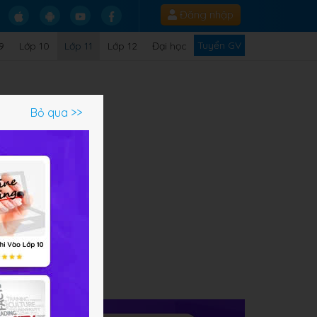
Đăng nhập
Tuyển GV
9
Lớp 10
Lớp 11
Lớp 12
Đại học
Bỏ qua >>
Công
ạm