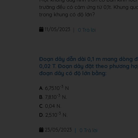
trường đều có cảm ứng từ 0,1t. Khung qu
trong khung có độ lớn?
11/05/2023
|
0 Trả lời
Đoạn dây dẫn dài 0,1 m mang dòng đi
0,02 T. Đoạn dây đặt theo phương hợp
đoạn dây có độ lớn bằng:
-3
A
. 6,75.10
N
-3
B
. 7,8.10
N.
C
. 0,04 N.
-3
D
. 2,5.10
N.
23/05/2023
|
0 Trả lời