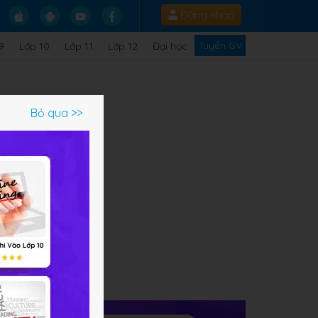
Đăng nhập
Tuyển GV
9
Lớp 10
Lớp 11
Lớp 12
Đại học
Bỏ qua >>
ạm