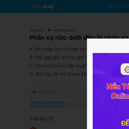
CHƯƠNG T
Trang chủ
Hỏi đáp lớp 8
Phản xạ nào dưới đây là phản xạ 
A. Bỏ chạy khi có báo cháy
B. Nổi gai gốc khi có gió lạnh lùa
C. Vã mồ hôi khi tập luyện quá sức
D. Rụt tay lại khi chạm phải vật nóng
Theo dõi
Sinh học 8 Bài 52
Trắc nghiệm Sinh học 8 Bài 52
G
Trả lời (1)