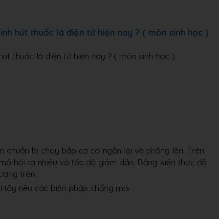
nh hút thuốc lá điện tử hiện nay ? ( môn sinh học )
út thuốc lá điện tử hiện nay ? ( môn sinh học )
ân chuẩn bị chạy bắp cơ co ngắn lại và phồng lên. Trên
mồ hôi ra nhiều và tốc độ giảm dần. Bằng kiến thức đã
ượng trên.
 Hãy nêu các biện pháp chống mỏi