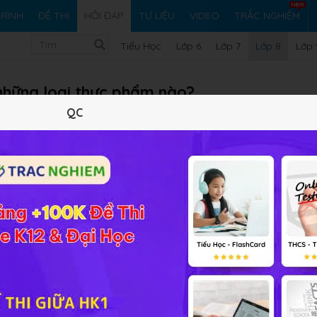
RÌNH
ĐỀ THI
HỎI ĐÁP
TƯ LIỆU
VIDEO
TRẮC NGHIỆM
Tiểu Học
Lớp 6
Lớp 7
Lớp 8
Lớp 
g những loại thực phẩm nào?
QC
 thực phẩm nào?
Vi ph
iải bài tập Sinh học 8 Bài 34
bội!