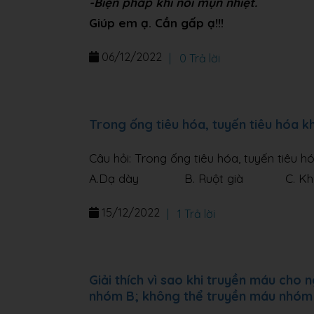
-Biện pháp khi nổi mụn nhiệt.
Giúp em ạ. Cần gấp ạ!!!
06/12/2022
|
0 Trả lời
Trong ống tiêu hóa, tuyến tiêu hóa k
Câu hỏi: Trong ống tiêu hóa, tuyến tiêu h
A.Dạ dày B. Ruột già C. Khoa
15/12/2022
|
1 Trả lời
Giải thích vì sao khi truyền máu cho
nhóm B; không thể truyền máu nhóm