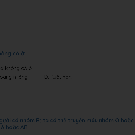
hông có ở:
óa không có ở:
ng miệng D. Ruột non.
 người có nhóm B; ta có thể truyền máu nhóm O hoặc
 A hoặc AB