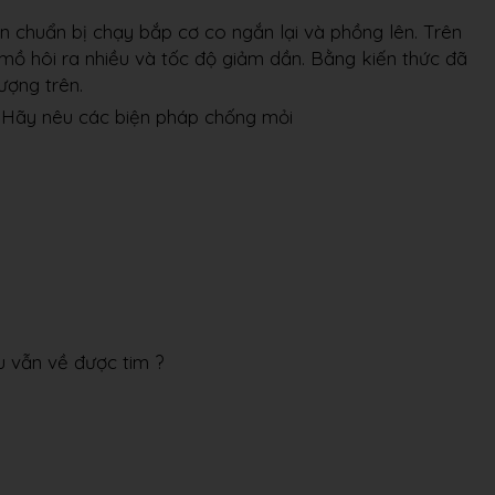
ân chuẩn bị chạy bắp cơ co ngắn lại và phồng lên. Trên
mồ hôi ra nhiều và tốc độ giảm dần. Bằng kiến thức đã
ượng trên.
 Hãy nêu các biện pháp chống mỏi
u vẫn về được tim ?