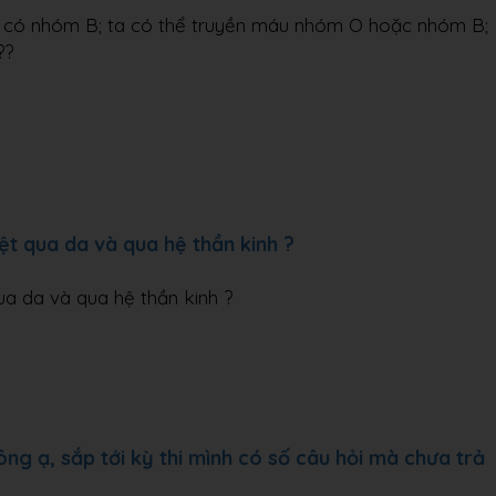
ười có nhóm B; ta có thể truyền máu nhóm O hoặc nhóm B;
??
iệt qua da và qua hệ thần kinh ?
qua da và qua hệ thần kinh ?
ng ạ, sắp tới kỳ thi mình có số câu hỏi mà chưa trả