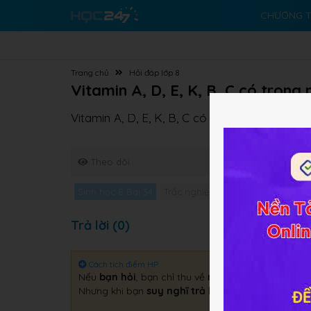
CHƯƠNG T
Trang chủ
Hỏi đáp lớp 8
Vitamin A, D, E, K, B, C có tron
Vitamin A, D, E, K, B, C có trong những loại
Theo dõi
Sinh học 8 Bài 34
Trắc nghiệm Sinh học 8 Bài 34
G
Trả lời (0)
Cách tích điểm HP
Nếu
bạn hỏi
, bạn chỉ thu về
một câu trả lời
.
Nhưng khi bạn
suy nghĩ trả lời
, bạn sẽ thu về
gấp 