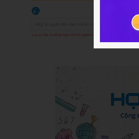
Lưu ý: Các trường hợp cố tình spam câu trả lời hoặc bị báo xấu t