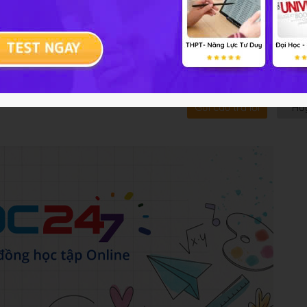
rên 5 lần sẽ bị khóa tài khoản
Gửi câu trả lời
Hủ