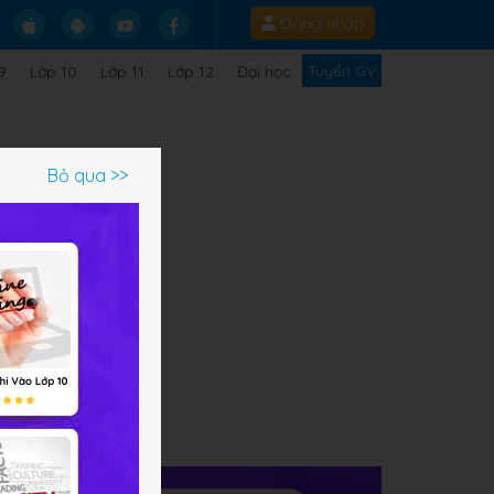
Đăng nhập
Tuyển GV
9
Lớp 10
Lớp 11
Lớp 12
Đại học
Bỏ qua >>
ạm