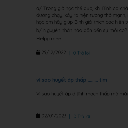
a/ Trong giờ học thể dục, khi Bình co ch
đường chạy, xảy ra hiện tượng thở mạnh, 
học em hãy giúp Bình giải thích các hiện t
b/ Nguyên nhân nào dẫn đến sự mỏi cơ?
Helpp mee
29/12/2022
|
0 Trả lời
vì sao huyết áp thấp ......... tim
Vì sao huyết áp ở tĩnh mạch thấp mà má
02/01/2023
|
0 Trả lời