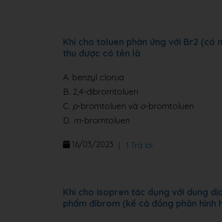
Khi cho toluen phản ứng với Br2 (có m
thu được có tên là
A. benzyl clorua
B. 2,4-đibromtoluen
C.
p
-bromtoluen và
o
-bromtoluen
D.
m
-bromtoluen
16/03/2023
|
1 Trả lời
Khi cho isopren tác dụng với dung dịc
phẩm đibrom (kể cả đồng phân hình 