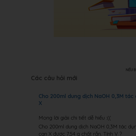
Các câu hỏi mới
Cho 200ml dung dịch NaOH 0,3M tác 
X
Mong lời giảii chi tiết dễ hiểu :((
Cho 200ml dung dịch NaOH 0,3M tác dụn
cạn X được 7,54 g chất rắn. Tính V ?