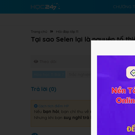
CHƯƠNG T
Trang chủ
Hỏi đáp lớp 11
Tại sao Selen lại là nguyên tố thi
Theo dõi
Hóa học 11 Bài 7
Trắc nghiệm Hóa học 11 Bài 7
Giả
Trả lời (0)
Cách tích điểm HP
Nếu
bạn hỏi
, bạn chỉ thu về
một câu trả lời
.
Nhưng khi bạn
suy nghĩ trả lời
, bạn sẽ thu về
gấp 