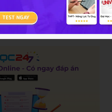
rên 5 lần sẽ bị khóa tài khoản
Gửi câu trả lời
Hủ