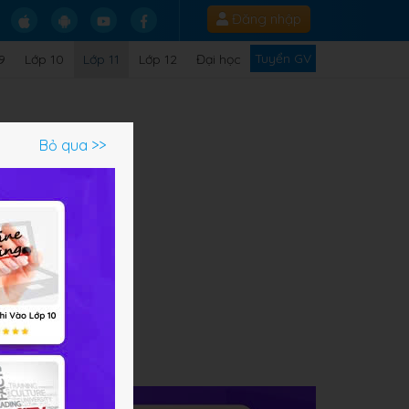
Đăng nhập
Tuyển GV
9
Lớp 10
Lớp 11
Lớp 12
Đại học
Bỏ qua >>
ạm