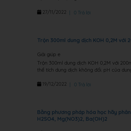
27/11/2022
|
0 Trả lời
Trộn 300ml dung dịch KOH 0,2M với 
Giải giúp e
Trộn 300ml dung dịch KOH 0,2M với 200m
thể tích dung dịch không đổi. pH của dung
19/12/2022
|
0 Trả lời
Bằng phương pháp hóa học hãy phân b
H2SO4, Mg(NO3)2, Ba(OH)2