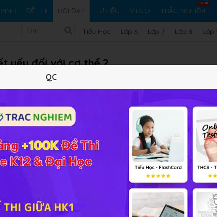
RÌNH
ĐỀ THI
HỎI ĐÁP
TƯ LIỆU
VIDEO
TRẮC NGHIỆM
Tiểu Học
Lớp 6
Lớp 7
Lớp 8
Lớp 
ết yếu đối với cơ thể ?
QC
Vi ph
i bài tập Hóa học 11 Bài 7
bội!