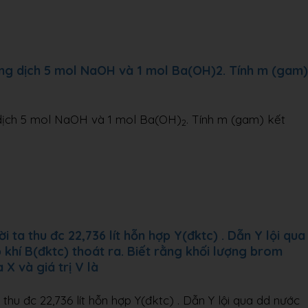
ng dịch 5 mol NaOH và 1 mol Ba(OH)2. Tính m (gam)
dịch 5 mol NaOH và 1 mol Ba(OH)
. Tính m (gam) kết
2
 ta thu đc 22,736 lít hỗn hợp Y(đktc) . Dẫn Y lội qua
 khí B(đktc) thoát ra. Biết rằng khối lượng brom
X và giá trị V là
thu đc 22,736 lít hỗn hợp Y(đktc) . Dẫn Y lội qua dd nước