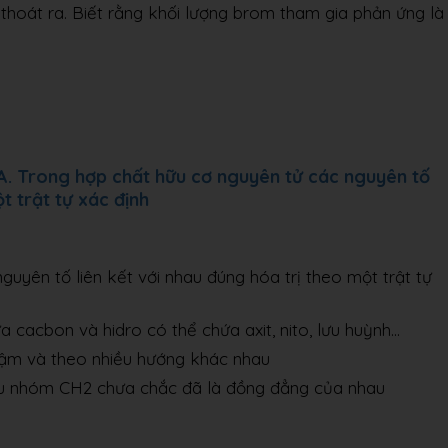
 thoát ra. Biết rằng khối lượng brom tham gia phản ứng là
A. Trong hợp chất hữu cơ nguyên tử các nguyên tố
t trật tự xác định
guyên tố liên kết với nhau đúng hóa trị theo một trật tự
a cacbon và hidro có thể chứa axit, nito, lưu huỳnh…
hậm và theo nhiều hướng khác nhau
ều nhóm CH2 chưa chắc đã là đồng đẳng của nhau