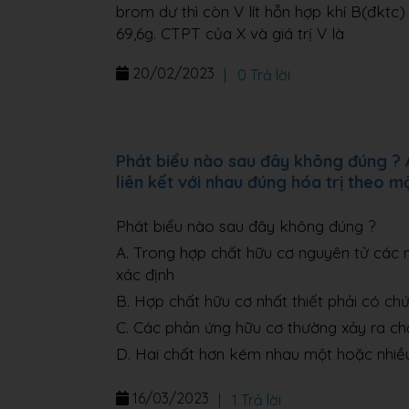
brom dư thì còn V lít hỗn hợp khí B(đktc)
69,6g. CTPT của X và giá trị V là
20/02/2023
|
0 Trả lời
Phát biểu nào sau đây không đúng ? 
liên kết với nhau đúng hóa trị theo mộ
Phát biểu nào sau đây không đúng ?
A. Trong hợp chất hữu cơ nguyên tử các n
xác định
B. Hợp chất hữu cơ nhất thiết phải có chứ
C. Các phản ứng hữu cơ thường xảy ra c
D. Hai chất hơn kém nhau một hoặc nhi
16/03/2023
|
1 Trả lời