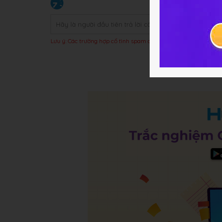
Lưu ý: Các trường hợp cố tình spam câu trả lời hoặc bị báo xấu t