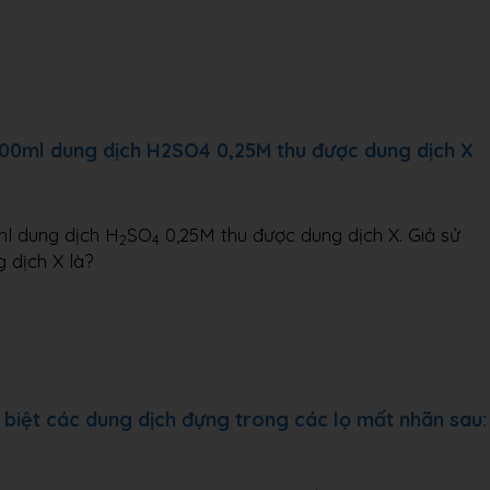
200ml dung dịch H2SO4 0,25M thu được dung dịch X
l dung dịch H
SO
0,25M thu được dung dịch X. Giả sử
2
4
 dịch X là?
iệt các dung dịch đựng trong các lọ mất nhãn sau: