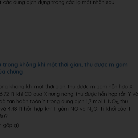
 các dung dịch đựng trong các lọ mất nhãn sau
 trong không khí một thời gian, thu được m gam
của chúng
ong không khí một thời gian, thu được m gam hỗn hợp X
6,72 lít khí CO qua X nung nóng, thu được hỗn hợp rắn Y v
Hoà tan hoàn toàn Y trong dung dịch 1,7 mol HNO
, thu
3
và 4,48 lít hỗn hợp khí T gồm NO và N
O. Tỉ khối của T
2
iêu?
n gấp ạ)