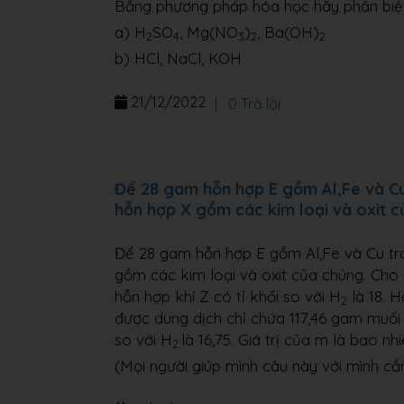
Bằng phương pháp hóa học hãy phân biệt
a) H
SO
, Mg(NO
)
, Ba(OH)
2
4
3
2
2
b) HCl, NaCl, KOH
21/12/2022
|
0 Trả lời
Để 28 gam hỗn hợp E gồm Al,Fe và Cu
hỗn hợp X gồm các kim loại và oxit 
Để 28 gam hỗn hợp E gồm Al,Fe và Cu tr
gồm các kim loại và oxit của chúng. Cho 
hỗn hợp khí Z có tỉ khối so với H
là 18. 
2
được dung dịch chỉ chứa 117,46 gam muối 
so với H
là 16,75. Giá trị của m là bao nh
2
(Mọi người giúp mình câu này với mình cầ