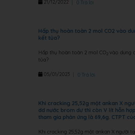
21/12/2022
|
0 Trả lời
Hấp thụ hoàn toàn 2 mol CO2 vào du
kết tủa?
Hấp thụ hoàn toàn 2 mol CO
vào dung 
2
tủa?
05/01/2023
|
0 Trả lời
Khi cracking 25,52g một ankan X người
dd nước brom dư thì còn V lít hỗn hợp
tham gia phản ứng là 69,6g. CTPT của 
Khi cracking 25,52g một ankan X người ta 