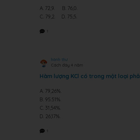
A. 72,9. B. 76,0.
C. 79,2. D. 75,5.
1
hành thư
Cách đây 4 năm
Hàm lượng KCl có trong một loại phâ
A. 79,26%.
B. 95.51%.
C. 31,54%.
D. 26,17%.
1