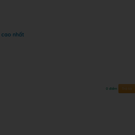
 cao nhất
Trả lời
0 điểm