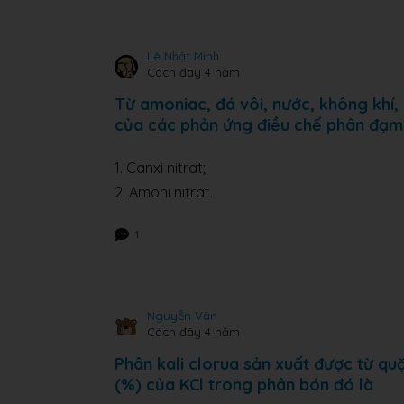
Lê Nhật Minh
Cách đây 4 năm
Từ amoniac, đá vôi, nước, không khí, 
của các phản ứng điều chế phân đạm
1. Canxi nitrat;
2. Amoni nitrat.
1
Nguyễn Vân
Cách đây 4 năm
Phân kali clorua sản xuất được từ qu
(%) của KCl trong phân bón đó là