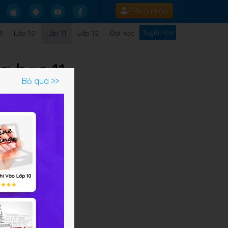
Đăng nhập
Tuyển GV
9
Lớp 10
Lớp 11
Lớp 12
Đại học
a học 11
Bỏ qua >>
Q