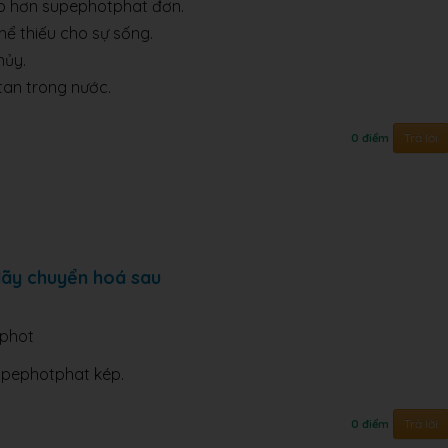
p hơn supephotphat đơn.
hể thiếu cho sự sống.
hủy.
tan trong nước.
Trả lời
0 điểm
 dãy chuyển hoá sau
phot
upephotphat kép.
Trả lời
0 điểm