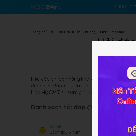
CHƯƠNG T
Trang chủ
Hóa Học 11
Chương 2: Nitơ - Photpho
Hỏi đáp
Nếu các em có những khó khăn nào về
Hóa học
được giải đáp. Các em có thể đặt câu hỏi nằm
Hóa
HỌC247
sẽ sớm giải đáp cho các em.
Danh sách hỏi đáp (106 câu):
Nhi Nhi
Cách đây 3 năm