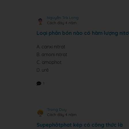
Nguyễn Trà Long
Cách đây 4 năm
Loại phân bón nào có hàm lượng nitơ
A. canxi nitrat
B. amoni nitrat
C. amophot
D. urê
1
Trong Duy
Cách đây 4 năm
Supephôtphat kép có công thức là