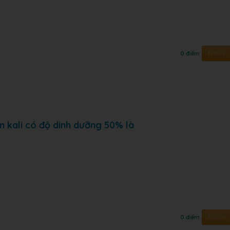
Trả lời
0 điểm
n kali có độ dinh dưỡng 50% là
Trả lời
0 điểm