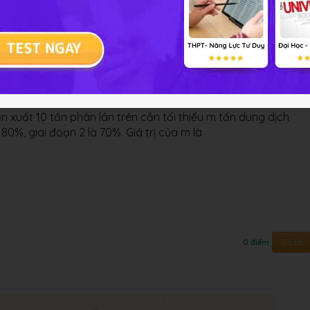
ờng sử dụng quặng photphorit (có thành phần chính
% theo các giai đoạn sau:
+ 3CaSO
↓
4
4
PO
)
2
4
2
hứa Ca(H
PO
)
và các chất khác không chứa photpho. Độ
2
4
2
 xuất 10 tấn phân lân trên cần tối thiểu m tấn dung dịch
 80%, giai đoạn 2 là 70%. Giá trị của m là
Trả lời
0 điểm