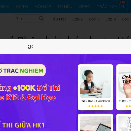
RÌNH
ĐỀ THI
HỎI ĐÁP
TƯ LIỆU
VIDEO
TRẮC NGHIỆM
Tiểu Học
Lớp 6
Lớp 7
Lớp 8
Lớp 
 về Phân bón hóa học - Hó
QC
Lý thuyết
10
Trắc nghiệm
16
BT SGK
106
FA
 11 Bài 12
Phân bón hóa học
các em vui lòng đặt câu hỏi để
 trong phần bài tập SGK, bài tập nâng cao để cộng đồng