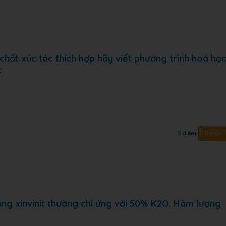
chất xúc tác thích hợp hãy viết phương trình hoá họ
:
Trả lời
0 điểm
ặng xinvinit thường chỉ ứng với 50% K2O. Hàm lượng