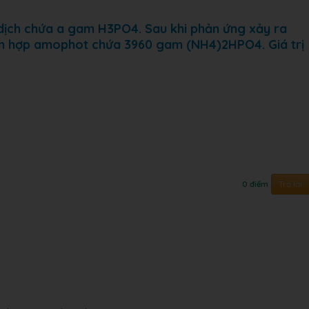
 dịch chứa a gam H3PO4. Sau khi phản ứng xảy ra
ỗn hợp amophot chứa 3960 gam (NH4)2HPO4. Giá trị
Trả lời
0 điểm