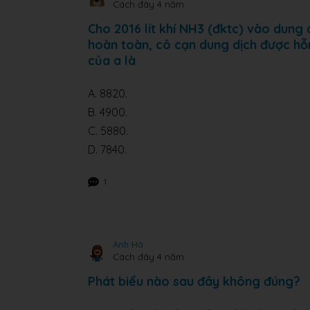
Cách đây 4 năm
Cho 2016 lít khí NH3 (đktc) vào dung
hoàn toàn, cô cạn dung dịch được h
của a là
A. 8820.
B. 4900.
C. 5880.
D. 7840.
1
Anh Hà
Cách đây 4 năm
Phát biểu nào sau đây không đúng?