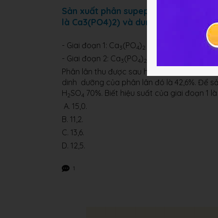
Sản xuất phân supephotphat kép thư
là Ca3(PO4)2) và dung dịch H2SO4 70
- Giai đoạn 1: Ca
(PO
)
+ 3H
SO
→ 2H
PO
3
4
2
2
4
3
- Giai đoạn 2: Ca
(PO
)
+ 4H
PO
→ 3Ca(H
3
4
2
3
4
Phân lân thu được sau hai giai đoạn trên c
dinh dưỡng của phân lân đó là 42,6%. Để sản
H
SO
70%. Biết hiệu suất của giai đoạn 1 là
2
4
A. 15,0.
B. 11,2.
C. 13,6.
D. 12,5.
1