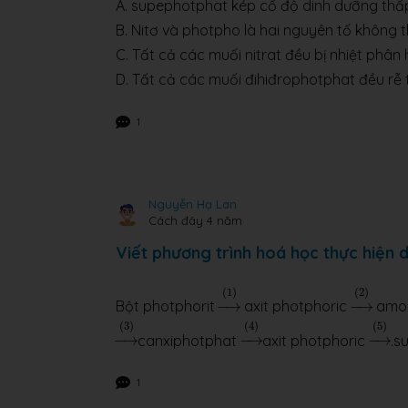
A. supephotphat kép cố độ dinh dưỡng thấ
B. Nitơ và photpho là hai nguyên tố không t
C. Tất cả các muối nitrat đều bị nhiệt phân 
D. Tất cả các muối đihiđrophotphat đều rễ 
1
Nguyễn Hạ Lan
Cách đây 4 năm
Viết phương trình hoá học thực hiện
→
(
1
)
→
(
2
)
(
1
)
(
2
)
Bột photphorit
−
→
axit photphoric
−
→
amo
→
(
3
)
→
(
4
)
→
(
5
)
(
3
)
(
4
)
(
5
)
−
→
canxiphotphat
−
→
axit photphoric
−
→
.s
1