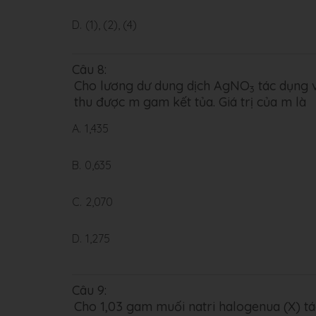
D.
(1), (2), (4)
Câu 8:
Cho lương dư dung dịch AgNO
tác dụng 
3
thu được m gam kết tủa. Giá trị của m là
A.
1,435
B.
0,635
C.
2,070
D.
1,275
Câu 9:
Cho 1,03 gam muối natri halogenua (X) t