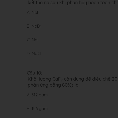
kết tủa nà sau khi phân hủy hoàn toàn ch
A.
NaF
B.
NaBr
C.
NaI
D.
NaCl
Câu 10:
Khối lượng CaF
cần dung để điều chế 200
2
phản ứng bằng 80%) là
A.
312 gam.
B.
156 gam.