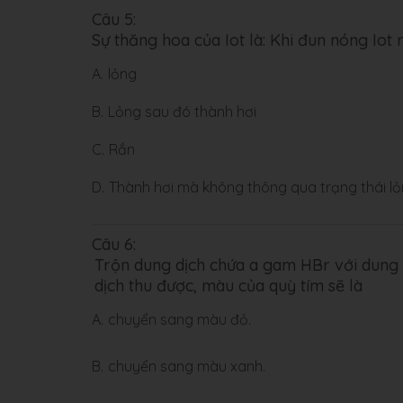
Câu 5:
Sự thăng hoa của Iot là: Khi đun nóng Iot 
A.
lỏng
B.
Lỏng sau đó thành hơi
C.
Rắn
D.
Thành hơi mà không thông qua trạng thái l
Câu 6:
Trộn dung dịch chứa a gam HBr với dung
dịch thu được, màu của quỳ tím sẽ là
A.
chuyển sang màu đỏ.
B.
chuyển sang màu xanh.