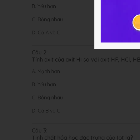
B.
Yếu hơn
C.
Bằng nhau
D.
Cả A và C
Câu 2:
Tính axit của axit HI so với axit HF, HCl, HB
A.
Mạnh hơn
B.
Yếu hơn
C.
Bằng nhau
D.
Cả B và C
Câu 3:
Tính chất hóa học đặc trưng của Iot là?