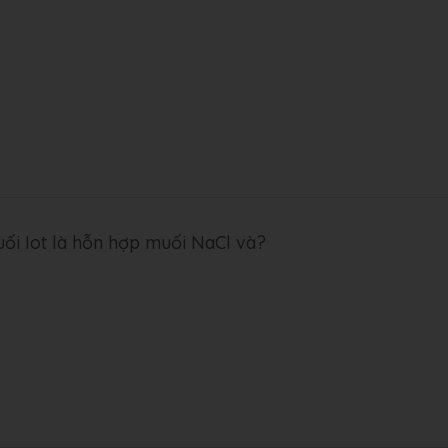
ối Iot là hỗn hợp muối NaCl và?