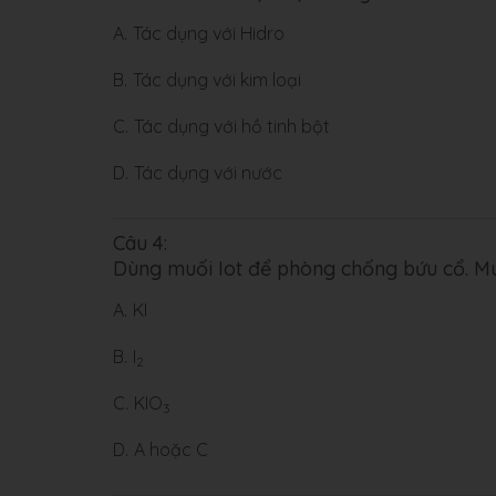
A.
Tác dụng với Hidro
B.
Tác dụng với kim loại
C.
Tác dụng với hồ tinh bột
D.
Tác dụng với nước
Câu 4:
Dùng muối Iot để phòng chống bứu cổ. Mu
A.
KI
B.
I
2
C.
KIO
3
D.
A hoặc C