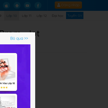
Đăng nhập
Tuyển GV
9
Lớp 10
Lớp 11
Lớp 12
Đại học
Brom - Iot
Bỏ qua >>
Q
ác