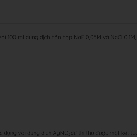
với 100 ml dung dịch hỗn hợp NaF 0,05M và NaCl 0,1M,
ác dụng với dung dịch AgNO
dư thì thu được một kết tủ
3