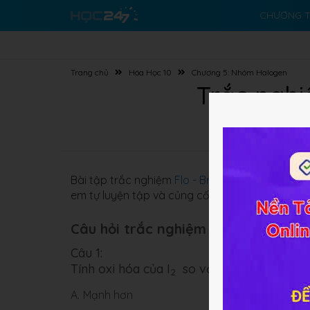
CHƯƠNG T
Trang chủ
Hóa Học 10
Chương 5: Nhóm Halogen
Trắc nghi
Bài tập trắc nghiệm
Flo - Brom - Iot
về
Flo - Br
em tự luyện tập và củng cố kiến thức bài học.
Câu hỏi trắc nghiệm (10 câu):
Câu 1:
Tính oxi hóa của I
so với F
, Cl
, Br
là:
2
2
2
2
A.
Mạnh hơn