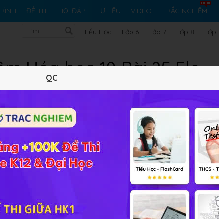
RÌNH
ĐỀ THI
HỎI ĐÁP
TƯ LIỆU
VIDEO
TRẮC NGHIỆM
Tiểu Học
Lớp 6
Lớp 7
Lớp 8
Lớp 
ệm Hóa học 10 Bài 25 Flo - 
QC
Lý thuyết
10
Trắc nghiệm
45
BT SGK
184
FA
om - Iot - Hóa học 10
online đầy đủ đáp án và lời giải giúp c