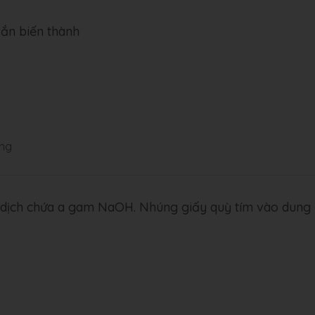
rắn biến thành
ỏng
 dịch chứa a gam NaOH. Nhúng giấy quỳ tím vào dung